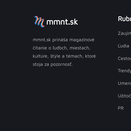
Rubr
mmnt.sk
Zaují
mmnt.sk prináša magazínové
Ľudia
čítanie o ľuďoch, miestach,
kultúre, štýle a témach, ktoré
Cesto
stoja za pozornosť.
Trend
Umen
Užito
PR