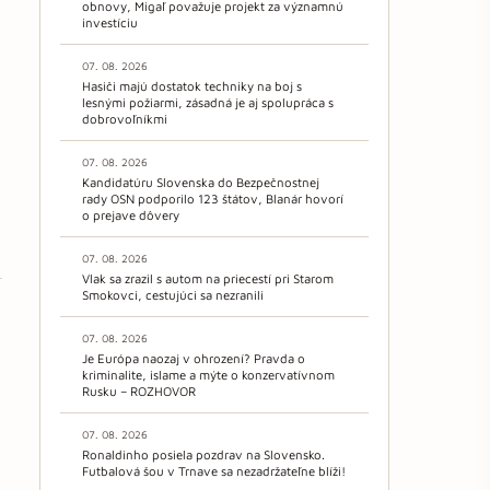
obnovy, Migaľ považuje projekt za významnú
investíciu
07. 08. 2026
Hasiči majú dostatok techniky na boj s
lesnými požiarmi, zásadná je aj spolupráca s
dobrovoľníkmi
07. 08. 2026
Kandidatúru Slovenska do Bezpečnostnej
rady OSN podporilo 123 štátov, Blanár hovorí
o prejave dôvery
07. 08. 2026
Vlak sa zrazil s autom na priecestí pri Starom
Smokovci, cestujúci sa nezranili
07. 08. 2026
Je Európa naozaj v ohrození? Pravda o
kriminalite, islame a mýte o konzervatívnom
Rusku – ROZHOVOR
07. 08. 2026
Ronaldinho posiela pozdrav na Slovensko.
Futbalová šou v Trnave sa nezadržateľne blíži!