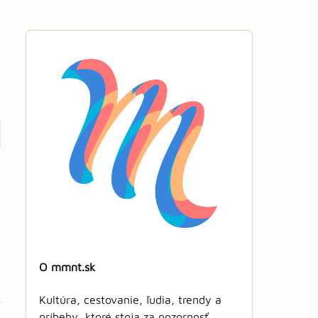
O mmnt.sk
Kultúra, cestovanie, ľudia, trendy a
príbehy, ktoré stoja za pozornosť.