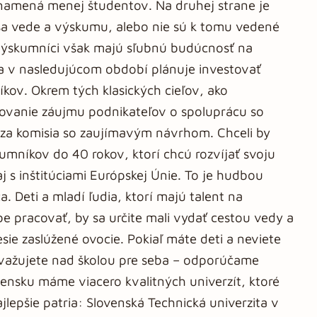
namená menej študentov. Na druhej strane je
ť sa vede a výskumu, alebo nie sú k tomu vedené
a výskumníci však majú sľubnú budúcnosť na
ia v nasledujúcom období plánuje investovať
kov. Okrem tých klasických cieľov, ako
šovanie záujmu podnikateľov o spoluprácu so
ádza komisia so zaujímavým návrhom. Chceli by
mníkov do 40 rokov, ktorí chcú rozvíjať svoju
j s inštitúciami Európskej Únie. To je hudbou
 Deti a mladí ľudia, ktorí majú talent na
e pracovať, by sa určite mali vydať cestou vedy a
esie zaslúžené ovocie. Pokiaľ máte deti a neviete
i uvažujete nad školou pre seba – odporúčame
ensku máme viacero kvalitných univerzít, ktoré
jlepšie patria: Slovenská Technická univerzita v