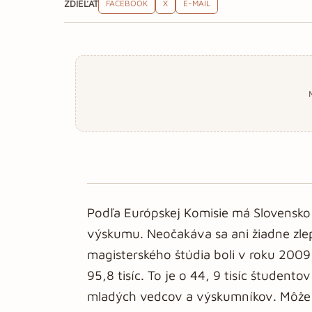
ZDIEĽAŤ
FACEBOOK
X
E-MAIL
Podľa Európskej Komisie má Slovensko 
výskumu. Neočakáva sa ani žiadne zle
magisterského štúdia boli v roku 2009 
95,8 tisíc. To je o 44, 9 tisíc študen
mladých vedcov a výskumníkov. Môže z