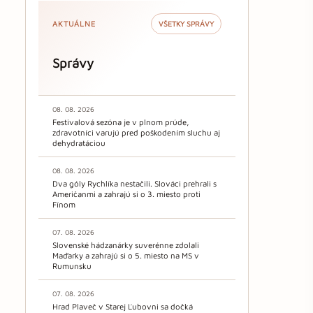
AKTUÁLNE
VŠETKY SPRÁVY
Správy
08. 08. 2026
Festivalová sezóna je v plnom prúde,
zdravotníci varujú pred poškodením sluchu aj
dehydratáciou
08. 08. 2026
Dva góly Rychlíka nestačili. Slováci prehrali s
Američanmi a zahrajú si o 3. miesto proti
Fínom
07. 08. 2026
Slovenské hádzanárky suverénne zdolali
Maďarky a zahrajú si o 5. miesto na MS v
Rumunsku
07. 08. 2026
Hrad Plaveč v Starej Ľubovni sa dočká