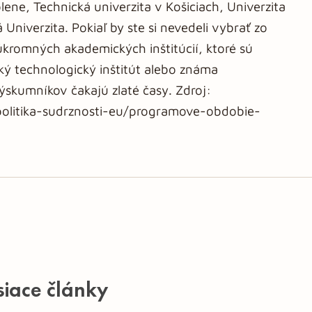
lene, Technická univerzita v Košiciach, Univerzita
Univerzita. Pokiaľ by ste si nevedeli vybrať zo
úkromných akademických inštitúcií, ktoré sú
ý technologický inštitút alebo známa
skumníkov čakajú zlaté časy. Zdroj:
politika-sudrznosti-eu/programove-obdobie-
siace články