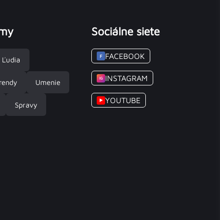
émy
Sociálne siete
FACEBOOK
F
Ľudia
INSTAGRAM
IG
rendy
Umenie
YOUTUBE
▶
Spravy