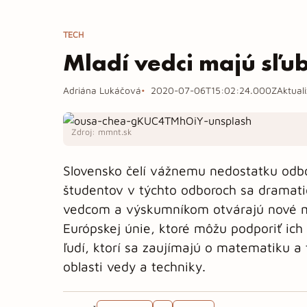
TECH
Mladí vedci majú sľu
Adriána Lukáčová
2020-07-06T15:02:24.000Z
Aktual
Zdroj: mmnt.sk
Slovensko čelí vážnemu nedostatku odbo
študentov v týchto odboroch sa dramati
vedcom a výskumníkom otvárajú nové m
Európskej únie, ktoré môžu podporiť ich 
ľudí, ktorí sa zaujímajú o matematiku a
oblasti vedy a techniky.