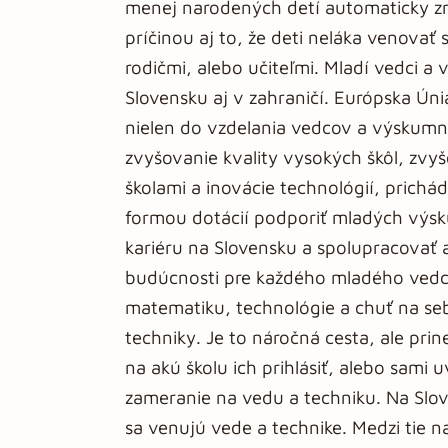
menej narodených detí automaticky z
príčinou aj to, že deti neláka venova
rodičmi, alebo učiteľmi. Mladí vedci 
Slovensku aj v zahraničí. Európska Ún
nielen do vzdelania vedcov a výskumní
zvyšovanie kvality vysokých škôl, zvy
školami a inovácie technológií, prich
formou dotácií podporiť mladých výsku
kariéru na Slovensku a spolupracovať a
budúcnosti pre každého mladého vedca.
matematiku, technológie a chuť na seb
techniky. Je to náročná cesta, ale prin
na akú školu ich prihlásiť, alebo sam
zameranie na vedu a techniku. Na Slov
sa venujú vede a technike. Medzi tie na