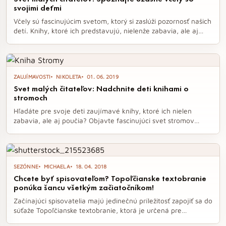
svojimi deťmi
Včely sú fascinujúcim svetom, ktorý si zaslúži pozornosť našich
detí. Knihy, ktoré ich predstavujú, nielenže zabavia, ale aj
vzbudia záujem o prírodu a ochranu týchto usilovných tvorov.
Spoznajte úžasné včely prostredníctvom pútavých a
ilustrovaných kníh, ktoré sú ideálne pre malých čitateľov.
ZAUJÍMAVOSTI
NIKOLETA
01. 06. 2019
Svet malých čitateľov: Nadchnite deti knihami o
stromoch
Hľadáte pre svoje deti zaujímavé knihy, ktoré ich nielen
zabavia, ale aj poučia? Objavte fascinujúci svet stromov
prostredníctvom týchto jedinečných titulov, ktoré očaria
nielen malých čitateľov, ale aj dospelých. Prechádzka lesom
sa po ich prečítaní stane nezabudnuteľným zážitkom.
SEZÓNNE
MICHAELA
18. 04. 2018
Chcete byť spisovateľom? Topoľčianske textobranie
ponúka šancu všetkým začiatočníkom!
Začínajúci spisovatelia majú jedinečnú príležitosť zapojiť sa do
súťaže Topoľčianske textobranie, ktorá je určená pre
všetkých, ktorí ešte nepublikovali svoju knihu. Organizátori