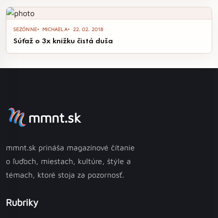
vyzývajú autorov poézie a prózy, aby svoje diela zaslali do 15.
júla a bojovali o cenné ocenenia. V každej kategórii čakajú na
najlepších literátov atraktívne ceny a možnosť získať uznanie
SEZÓNNE
MICHAELA
22. 02. 2018
vo svete literatúry.
Súťaž o 3x knižku čistá duša
mmnt.sk
mmnt.sk prináša magazínové čítanie
o ľuďoch, miestach, kultúre, štýle a
témach, ktoré stoja za pozornosť.
Rubriky