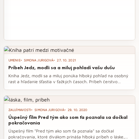
UMENIE
SIMONA JURIGOVÁ
27. 10. 2021
Príbeh Jedz, modli sa a miluj pohladí vašu dušu
Kniha Jedz, modli sa a miluj ponúka hlboký pohľad na osobný
rast a hľadanie šťastia v ťažkých časoch. Príbeh čerstvo
rozvedenej Elizabeth, ktorá sa vydáva na cestu za
sebapoznaním, vás zavedie do fascinujúcich kultúr Talianska,
Indie a Bali. Tento motivačný príbeh, ktorý sa stal svetovým
bestsellerom, ukazuje, že aj v najťažších chvíľach je možné
ZAUJÍMAVOSTI
SIMONA JURIGOVÁ
29. 10. 2020
nájsť radosť a naplnenie.
Úspešný film Pred tým ako som ťa poznala sa dočkal
pokračovania
Úspešný film "Pred tým ako som ťa poznala" sa dočkal
pokračovania, ktoré divákom prináša hlboký príbeh o láske,