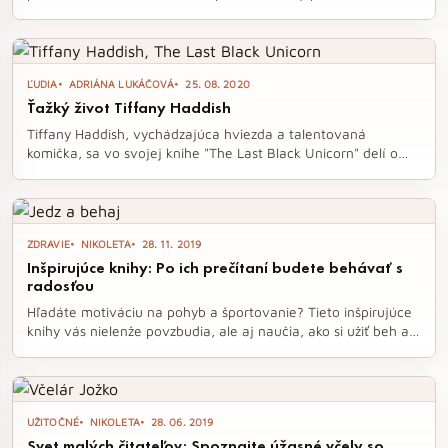
smútení a osobnom raste. Louisa Clarková, hlavná postava
trilógie, prechádza náročnými životnými skúškami, ktoré ju
vedú k novým začiatkom a prekvapivým stretnutiam. Ak ste
fanúšikom emotívnych príbehov, táto trilógia vás určite
ĽUDIA
ADRIÁNA LUKÁČOVÁ
25. 08. 2020
osloví.
Ťažký život Tiffany Haddish
Tiffany Haddish, vychádzajúca hviezda a talentovaná
komička, sa vo svojej knihe "The Last Black Unicorn" delí o
svoj ťažký životný príbeh plný prekážok a výziev. Jej
autentické skúsenosti a motivujúce posolstvo inšpirujú
čitateľov, aby sa nevzdávali ani v tých najtemnejších
chvíľach. Kniha ponúka nielen osobný pohľad na jej život, ale
ZDRAVIE
NIKOLETA
28. 11. 2019
aj cenné lekcie o prekonávaní ťažkostí a hľadaní krásy aj v
Inšpirujúce knihy: Po ich prečítaní budete behávať s
náročných situáciách.
radosťou
Hľadáte motiváciu na pohyb a športovanie? Tieto inšpirujúce
knihy vás nielenže povzbudia, ale aj naučia, ako si užiť beh a
radosť z pohybu, či už sám alebo so svojím psíkom. Objavte
príbehy a rady, ktoré vás posunú ďalej a pomôžu vám
prekonať výhovorky.
UŽITOČNÉ
NIKOLETA
28. 06. 2019
Svet malých čitateľov: Spoznajte úžasné včely so