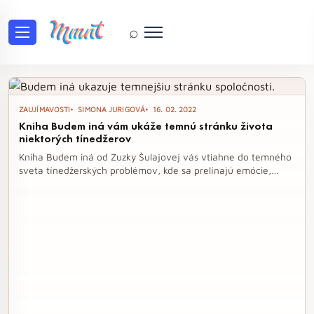
⌕
Tag: kniha
ZAUJÍMAVOSTI
SIMONA JURIGOVÁ
16. 02. 2022
Kniha Budem iná vám ukáže temnú stránku života
niektorých tínedžerov
Kniha Budem iná od Zuzky Šulajovej vás vtiahne do temného
sveta tínedžerských problémov, kde sa prelínajú emócie,
láska, alkohol a drogy. Príbeh šestnásťročnej Ely odhaľuje
zraniteľnosť mladých duší a upozorňuje na nebezpečenstvá
nesprávnych rozhodnutí, ktoré môžu viesť k dramatickým
následkom. Tento pútavý román, plný radosti aj bolesti, je
výnimočným pohľadom na realitu, s ktorou sa mnohí mladí
ľudia môžu identifikovať.