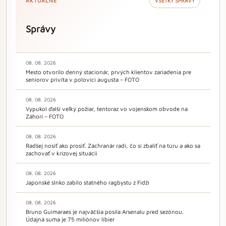
AKTUÁLNE
VŠETKY SPRÁVY
Správy
08. 08. 2026
Mesto otvorilo denný stacionár, prvých klientov zariadenia pre
seniorov privíta v polovici augusta – FOTO
08. 08. 2026
Vypukol ďalší veľký požiar, tentoraz vo vojenskom obvode na
Záhorí – FOTO
08. 08. 2026
Radšej nosiť ako prosiť. Záchranár radí, čo si zbaliť na túru a ako sa
zachovať v krízovej situácii
08. 08. 2026
Japonské slnko zabilo statného ragbystu z Fidži
08. 08. 2026
Bruno Guimaraes je najväčšia posila Arsenalu pred sezónou.
Údajná suma je 75 miliónov libier