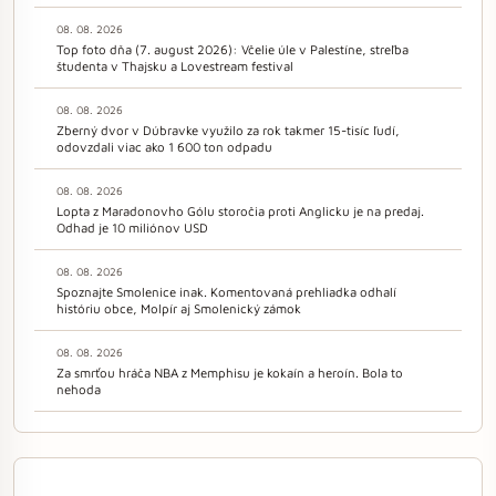
08. 08. 2026
Top foto dňa (7. august 2026): Včelie úle v Palestíne, streľba
študenta v Thajsku a Lovestream festival
08. 08. 2026
Zberný dvor v Dúbravke využilo za rok takmer 15-tisíc ľudí,
odovzdali viac ako 1 600 ton odpadu
08. 08. 2026
Lopta z Maradonovho Gólu storočia proti Anglicku je na predaj.
Odhad je 10 miliónov USD
08. 08. 2026
Spoznajte Smolenice inak. Komentovaná prehliadka odhalí
históriu obce, Molpír aj Smolenický zámok
08. 08. 2026
Za smrťou hráča NBA z Memphisu je kokaín a heroín. Bola to
nehoda