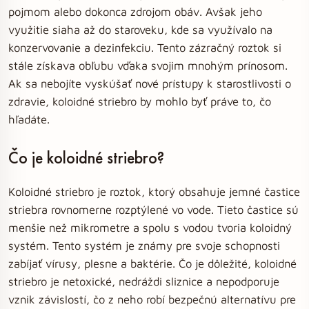
pojmom alebo dokonca zdrojom obáv. Avšak jeho
využitie siaha až do staroveku, kde sa využívalo na
konzervovanie a dezinfekciu. Tento zázračný roztok si
stále získava obľubu vďaka svojim mnohým prínosom.
Ak sa nebojíte vyskúšať nové prístupy k starostlivosti o
zdravie, koloidné striebro by mohlo byť práve to, čo
hľadáte.
Čo je koloidné striebro?
Koloidné striebro je roztok, ktorý obsahuje jemné častice
striebra rovnomerne rozptýlené vo vode. Tieto častice sú
menšie než mikrometre a spolu s vodou tvoria koloidný
systém. Tento systém je známy pre svoje schopnosti
zabíjať vírusy, plesne a baktérie. Čo je dôležité, koloidné
striebro je netoxické, nedráždi sliznice a nepodporuje
vznik závislostí, čo z neho robí bezpečnú alternatívu pre