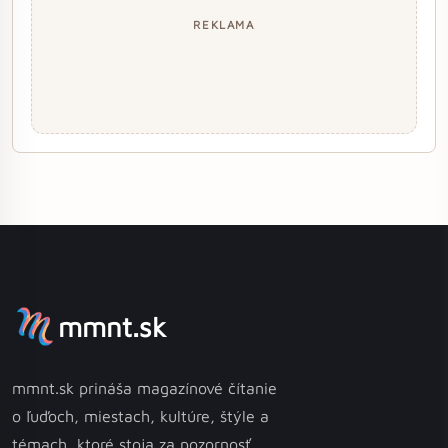
REKLAMA
mmnt.sk
mmnt.sk prináša magazínové čítanie
o ľuďoch, miestach, kultúre, štýle a
témach, ktoré stoja za pozornosť.