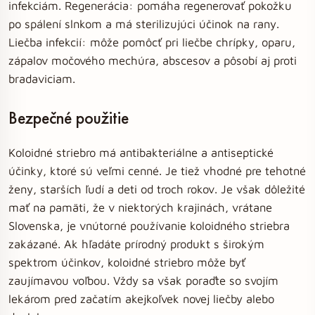
infekciám. Regenerácia: pomáha regenerovať pokožku
po spálení slnkom a má sterilizujúci účinok na rany.
Liečba infekcií: môže pomôcť pri liečbe chrípky, oparu,
zápalov močového mechúra, abscesov a pôsobí aj proti
bradaviciam.
Bezpečné použitie
Koloidné striebro má antibakteriálne a antiseptické
účinky, ktoré sú veľmi cenné. Je tiež vhodné pre tehotné
ženy, starších ľudí a deti od troch rokov. Je však dôležité
mať na pamäti, že v niektorých krajinách, vrátane
Slovenska, je vnútorné používanie koloidného striebra
zakázané. Ak hľadáte prírodný produkt s širokým
spektrom účinkov, koloidné striebro môže byť
zaujímavou voľbou. Vždy sa však poraďte so svojím
lekárom pred začatím akejkoľvek novej liečby alebo