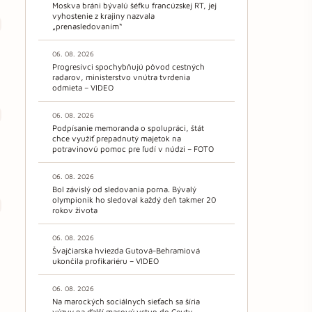
Moskva bráni bývalú šéfku francúzskej RT, jej
vyhostenie z krajiny nazvala
„prenasledovaním“
06. 08. 2026
Progresívci spochybňujú pôvod cestných
radarov, ministerstvo vnútra tvrdenia
odmieta – VIDEO
06. 08. 2026
Podpísanie memoranda o spolupráci, štát
chce využiť prepadnutý majetok na
potravinovú pomoc pre ľudí v núdzi – FOTO
06. 08. 2026
Bol závislý od sledovania porna. Bývalý
olympionik ho sledoval každý deň takmer 20
rokov života
06. 08. 2026
Švajčiarska hviezda Gutová-Behramiová
ukončila profikariéru – VIDEO
06. 08. 2026
Na marockých sociálnych sieťach sa šíria
výzvy na ďalší masový vstup do Ceuty