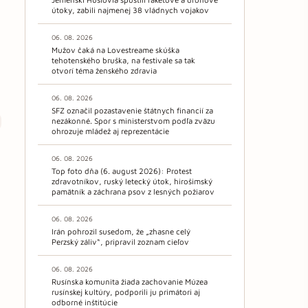
útoky, zabili najmenej 38 vládnych vojakov
06. 08. 2026
Mužov čaká na Lovestreame skúška
tehotenského bruška, na festivale sa tak
otvorí téma ženského zdravia
06. 08. 2026
SFZ označil pozastavenie štátnych financií za
nezákonné. Spor s ministerstvom podľa zväzu
ohrozuje mládež aj reprezentácie
06. 08. 2026
Top foto dňa (6. august 2026): Protest
zdravotníkov, ruský letecký útok, hirošimský
pamätník a záchrana psov z lesných požiarov
06. 08. 2026
Irán pohrozil susedom, že „zhasne celý
Perzský záliv“, pripravil zoznam cieľov
06. 08. 2026
Rusínska komunita žiada zachovanie Múzea
rusínskej kultúry, podporili ju primátori aj
odborné inštitúcie