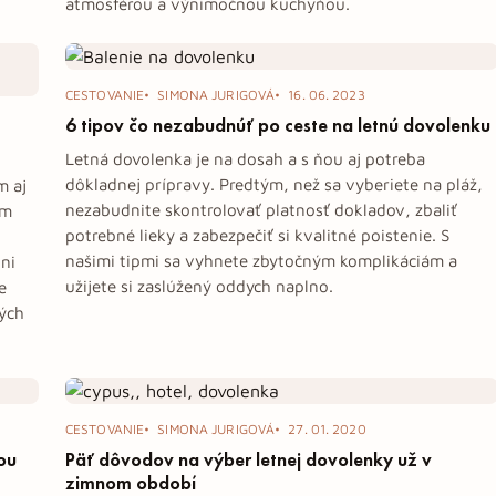
atmosférou a výnimočnou kuchyňou.
CESTOVANIE
SIMONA JURIGOVÁ
16. 06. 2023
6 tipov čo nezabudnúť po ceste na letnú dovolenku
Letná dovolenka je na dosah a s ňou aj potreba
dôkladnej prípravy. Predtým, než sa vyberiete na pláž,
m aj
nezabudnite skontrolovať platnosť dokladov, zbaliť
om
potrebné lieky a zabezpečiť si kvalitné poistenie. S
našimi tipmi sa vyhnete zbytočným komplikáciám a
ni
užijete si zaslúžený oddych naplno.
e
vých
CESTOVANIE
SIMONA JURIGOVÁ
27. 01. 2020
ou
Päť dôvodov na výber letnej dovolenky už v
zimnom období