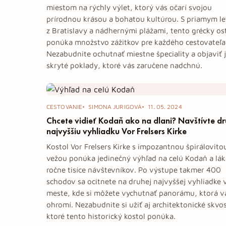
miestom na rýchly výlet, ktorý vás očarí svojou
prírodnou krásou a bohatou kultúrou. S priamym l
z Bratislavy a nádhernými plážami, tento grécky os
ponúka množstvo zážitkov pre každého cestovateľa
Nezabudnite ochutnať miestne špeciality a objaviť 
skryté poklady, ktoré vás zaručene nadchnú.
CESTOVANIE
SIMONA JURIGOVÁ
11. 05. 2024
Chcete vidieť Kodaň ako na dlani? Navštívte d
najvyššiu vyhliadku Vor Frelsers Kirke
Kostol Vor Frelsers Kirke s impozantnou špirálovito
vežou ponúka jedinečný výhľad na celú Kodaň a lák
ročne tisíce návštevníkov. Po výstupe takmer 400
schodov sa ocitnete na druhej najvyššej vyhliadke 
meste, kde si môžete vychutnať panorámu, ktorá v
ohromí. Nezabudnite si užiť aj architektonické skvo
ktoré tento historický kostol ponúka.