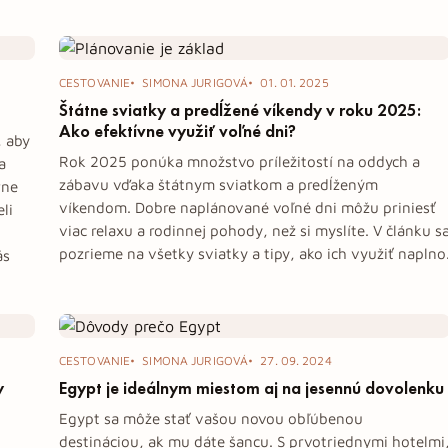
CESTOVANIE
SIMONA JURIGOVÁ
01. 01. 2025
Štátne sviatky a predĺžené víkendy v roku 2025:
Ako efektívne využiť voľné dni?
, aby
Rok 2025 ponúka množstvo príležitostí na oddych a
a
zábavu vďaka štátnym sviatkom a predĺženým
rne
víkendom. Dobre naplánované voľné dni môžu priniesť
li
viac relaxu a rodinnej pohody, než si myslíte. V článku s
pozrieme na všetky sviatky a tipy, ako ich využiť naplno
ás
CESTOVANIE
SIMONA JURIGOVÁ
27. 09. 2024
y
Egypt je ideálnym miestom aj na jesennú dovolenku
Egypt sa môže stať vašou novou obľúbenou
destináciou, ak mu dáte šancu. S prvotriednymi hotelmi