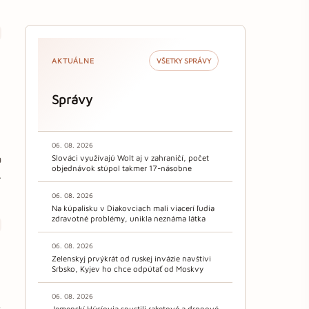
AKTUÁLNE
VŠETKY SPRÁVY
Správy
06. 08. 2026
a
Slováci využívajú Wolt aj v zahraničí, počet
objednávok stúpol takmer 17-násobne
.
06. 08. 2026
Na kúpalisku v Diakovciach mali viacerí ľudia
zdravotné problémy, unikla neznáma látka
06. 08. 2026
Zelenskyj prvýkrát od ruskej invázie navštívi
Srbsko, Kyjev ho chce odpútať od Moskvy
06. 08. 2026
,
Jemenskí Húsíovia spustili raketové a dronové