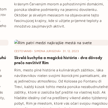
krásnym Červeným morom a pohostinnými domácimi,
etom
ponúka ideálne podmienky na jesennú dovolenku.
trov
Október je skvelým mesiacom na objavovanie tejto
.
fascinujúcej krajiny, kde si užijete príjemné teploty a
jeho
množstvo zaujímavých aktivít.
CESTOVANIE
SIMONA JURIGOVÁ
31. 12. 2023
ruhú
Skvelá kuchyňa a magická história - dva dôvody
prečo navštíviť Rím
u
Rím, mesto plné histórie a kulinárskych zážitkov, láka
a
návštevníkov nielen svojimi ikonickými pamiatkami, ale
aj jedinečnou atmosférou. Od Kolosea po Fontanu di
v
Trevi, každý kúsok tohto mesta ponúka nezabudnuteľné
ás
zážitky, ktoré si zaslúžia byť prežité na vlastnej koži. Ak
sty,
hľadáte ideálny cieľ na predĺžený víkend alebo týždenný
pobyt, Rím je miestom, ktoré vás očarí svojou magickou