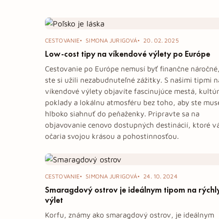
Tag: dovolenka
CESTOVANIE
SIMONA JURIGOVÁ
20. 02. 2025
Low-cost tipy na víkendové výlety po Európe
Cestovanie po Európe nemusí byť finančne náročné
ste si užili nezabudnuteľné zážitky. S našimi tipmi n
víkendové výlety objavíte fascinujúce mestá, kultú
poklady a lokálnu atmosféru bez toho, aby ste muse
hlboko siahnuť do peňaženky. Pripravte sa na
objavovanie cenovo dostupných destinácií, ktoré v
očaria svojou krásou a pohostinnosťou.
CESTOVANIE
SIMONA JURIGOVÁ
24. 10. 2024
Smaragdový ostrov je ideálnym tipom na rýchl
výlet
Korfu, známy ako smaragdový ostrov, je ideálnym