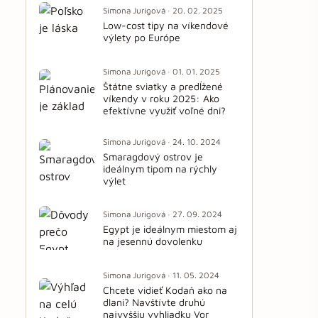
Simona Jurigová · 20. 02. 2025
Low-cost tipy na víkendové
výlety po Európe
Simona Jurigová · 01. 01. 2025
Štátne sviatky a predĺžené
víkendy v roku 2025: Ako
efektívne využiť voľné dni?
Simona Jurigová · 24. 10. 2024
Smaragdový ostrov je
ideálnym tipom na rýchly
výlet
Simona Jurigová · 27. 09. 2024
Egypt je ideálnym miestom aj
na jesennú dovolenku
Simona Jurigová · 11. 05. 2024
Chcete vidieť Kodaň ako na
dlani? Navštívte druhú
najvyššiu vyhliadku Vor