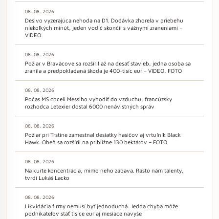
08. 08. 2026
Desivo vyzerajúca nehoda na D1. Dodávka zhorela v priebehu
niekoľkých minút, jeden vodič skončil s vážnymi zraneniami –
VIDEO
08. 08. 2026
Požiar v Braväcove sa rozšíril až na desať stavieb, jedna osoba sa
zranila a predpokladaná škoda je 400-tisíc eur – VIDEO, FOTO
08. 08. 2026
Počas MS chceli Messiho vyhodiť do vzduchu, francúzsky
rozhodca Letexier dostal 6000 nenávistných správ
08. 08. 2026
Požiar pri Trstíne zamestnal desiatky hasičov aj vrtuľník Black
Hawk. Oheň sa rozšíril na približne 130 hektárov – FOTO
08. 08. 2026
Na kurte koncentrácia, mimo neho zábava. Rastú nám talenty,
tvrdí Lukáš Lacko
08. 08. 2026
Likvidácia firmy nemusí byť jednoduchá. Jedna chyba môže
podnikateľov stáť tisíce eur aj mesiace navyše