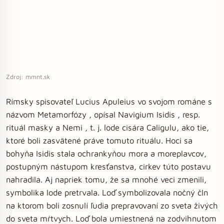
Zdroj: mmnt.sk
Rímsky spisovateľ Lucius Apuleius vo svojom románe s
názvom Metamorfózy , opísal Navigium Isidis , resp.
rituál masky a Nemi , t. j. lode cisára Caligulu, ako tie,
ktoré boli zasvätené práve tomuto rituálu. Hoci sa
bohyňa Isidis stala ochrankyňou mora a moreplavcov,
postupným nástupom kresťanstva, cirkev túto postavu
nahradila. Aj napriek tomu, že sa mnohé veci zmenili,
symbolika lode pretrvala. Loď symbolizovala nočný čln
na ktorom boli zosnulí ľudia prepravovaní zo sveta živých
do sveta mŕtvych. Loď bola umiestnená na zodvihnutom