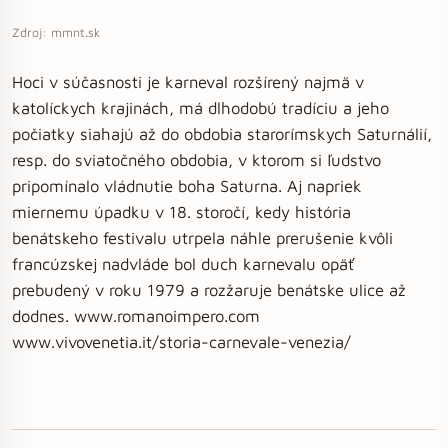
Zdroj: mmnt.sk
Hoci v súčasnosti je karneval rozšírený najmä v
katolíckych krajinách, má dlhodobú tradíciu a jeho
počiatky siahajú až do obdobia starorímskych Saturnálií,
resp. do sviatočného obdobia, v ktorom si ľudstvo
pripomínalo vládnutie boha Saturna. Aj napriek
miernemu úpadku v 18. storočí, kedy história
benátskeho festivalu utrpela náhle prerušenie kvôli
francúzskej nadvláde bol duch karnevalu opäť
prebudený v roku 1979 a rozžaruje benátske ulice až
dodnes. www.romanoimpero.com
www.vivovenetia.it/storia-carnevale-venezia/