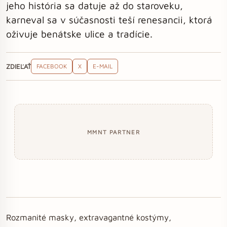
jeho história sa datuje až do staroveku,
karneval sa v súčasnosti teší renesancii, ktorá
oživuje benátske ulice a tradície.
ZDIEĽAŤ
FACEBOOK
X
E-MAIL
MMNT PARTNER
Rozmanité masky, extravagantné kostýmy,