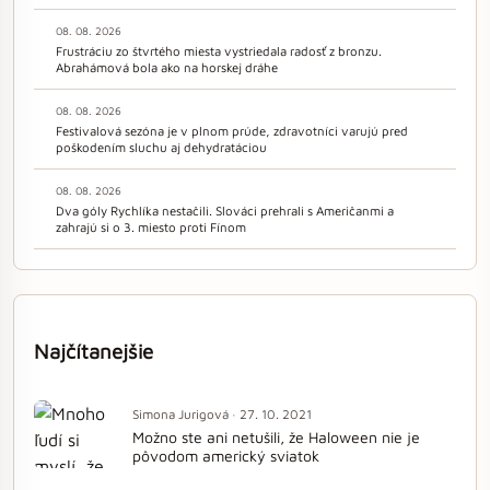
08. 08. 2026
Frustráciu zo štvrtého miesta vystriedala radosť z bronzu.
Abrahámová bola ako na horskej dráhe
08. 08. 2026
Festivalová sezóna je v plnom prúde, zdravotníci varujú pred
poškodením sluchu aj dehydratáciou
08. 08. 2026
Dva góly Rychlíka nestačili. Slováci prehrali s Američanmi a
zahrajú si o 3. miesto proti Fínom
Najčítanejšie
Simona Jurigová · 27. 10. 2021
Možno ste ani netušili, že Haloween nie je
pôvodom americký sviatok