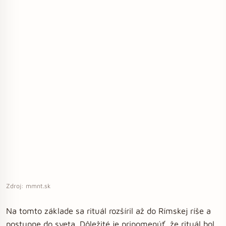
Zdroj: mmnt.sk
Na tomto základe sa rituál rozšíril až do Rímskej ríše a
postupne do sveta. Dôležité je pripomenúť, že rituál bol