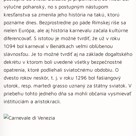
výlučne pohanský, no s postupným nástupom
kresťanstva sa zmenila jeho história na takú, ktorú
poznáme dnes. Bezprostredne po páde Rímskej ríše sa
nielen Európa, ale aj história karnevalu začala kultúrne
diferencovať. S istotou je možné tvrdiť, že už v roku
1094 bol karneval v Benátkach veľmi obľúbenou
slávnosťou. Je to možné tvrdiť aj na základe dogaltského
dekrétu v ktorom boli uvedené všetky bezpečnostné
opatrenia, ktoré podliehali sviatočnému obdobiu. O
dvesto rokov neskôr, t. j. v roku 1296 bol fašiangový
utorok, resp. martedì grasso uznaný za štátny sviatok. V
priebehu tohto jedného dňa sa mohli občania vysmievať
inštitúciám a aristokracii.