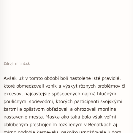
Zdroj: mmnt.sk
Avšak už v tomto období boli nastolené isté pravidlá,
ktoré obmedzovali vznik a výskyt rôznych problémov či
excesov, najčastejšie spôsobených najmä hlučnými
pouličnými sprievodmi, ktorých participanti svojskými
žartmi a opilstvom obťažovali a ohrozovali morálne
nastavenie mesta. Maska ako taká bola však veľmi
obľúbeným prestrojením rozšíreným v Benátkach aj
mimo obdobia karnevalu, nakoľko umožňovala ľudom