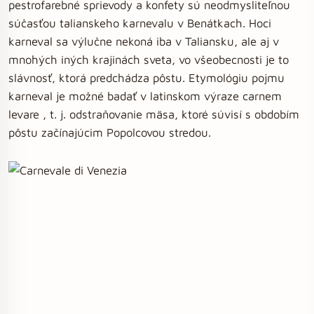
pestrofarebné sprievody a konfety sú neodmysliteľnou
súčasťou talianskeho karnevalu v Benátkach. Hoci
karneval sa výlučne nekoná iba v Taliansku, ale aj v
mnohých iných krajinách sveta, vo všeobecnosti je to
slávnosť, ktorá predchádza pôstu. Etymológiu pojmu
karneval je možné badať v latinskom výraze carnem
levare , t. j. odstraňovanie mäsa, ktoré súvisí s obdobím
pôstu začínajúcim Popolcovou stredou.