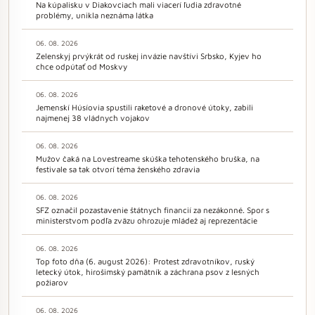
Na kúpalisku v Diakovciach mali viacerí ľudia zdravotné
problémy, unikla neznáma látka
06. 08. 2026
Zelenskyj prvýkrát od ruskej invázie navštívi Srbsko, Kyjev ho
chce odpútať od Moskvy
06. 08. 2026
Jemenskí Húsíovia spustili raketové a dronové útoky, zabili
najmenej 38 vládnych vojakov
06. 08. 2026
Mužov čaká na Lovestreame skúška tehotenského bruška, na
festivale sa tak otvorí téma ženského zdravia
06. 08. 2026
SFZ označil pozastavenie štátnych financií za nezákonné. Spor s
ministerstvom podľa zväzu ohrozuje mládež aj reprezentácie
06. 08. 2026
Top foto dňa (6. august 2026): Protest zdravotníkov, ruský
letecký útok, hirošimský pamätník a záchrana psov z lesných
požiarov
06. 08. 2026