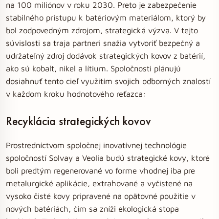
na 100 miliónov v roku 2030. Preto je zabezpečenie
stabilného prístupu k batériovým materiálom, ktorý by
bol zodpovedným zdrojom, strategická výzva. V tejto
súvislosti sa traja partneri snažia vytvoriť bezpečný a
udržateľný zdroj dodávok strategických kovov z batérií,
ako sú kobalt, nikel a lítium. Spoločnosti plánujú
dosiahnuť tento cieľ využitím svojich odborných znalostí
v každom kroku hodnotového reťazca:
Recyklácia strategických kovov
Prostredníctvom spoločnej inovatívnej technológie
spoločností Solvay a Veolia budú strategické kovy, ktoré
boli predtým regenerované vo forme vhodnej iba pre
metalurgické aplikácie, extrahované a vyčistené na
vysoko čisté kovy pripravené na opätovné použitie v
nových batériách, čím sa zníži ekologická stopa