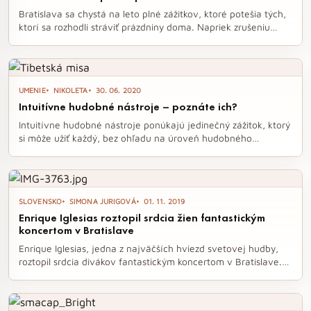
Bratislava sa chystá na leto plné zážitkov, ktoré potešia tých,
ktorí sa rozhodli stráviť prázdniny doma. Napriek zrušeniu
niektorých väčších podujatí, mesto ponúka pestrú paletu
kultúrnych akcií, od divadelných predstavení po literárne
kluby a hudobné koncerty. S príchodom leta sa tak môžete
tešiť na množstvo zábavy a kultúrneho vyžitia priamo v srdci
UMENIE
NIKOLETA
30. 06. 2020
Slovenska.
Intuitívne hudobné nástroje – poznáte ich?
Intuitívne hudobné nástroje ponúkajú jedinečný zážitok, ktorý
si môže užiť každý, bez ohľadu na úroveň hudobného
vzdelania. Ich zvuky a vibrácie nielenže potešia dušu, ale aj
prispievajú k liečebným procesom v muzikoterapii. Objavte
fascinujúci svet nástrojov, ktoré vás prenesú do inej dimenzie
zvuku a pokoja.
SLOVENSKO
SIMONA JURIGOVÁ
01. 11. 2019
Enrique Iglesias roztopil srdcia žien fantastickým
koncertom v Bratislave
Enrique Iglesias, jedna z najväčších hviezd svetovej hudby,
roztopil srdcia divákov fantastickým koncertom v Bratislave.
Počas takmer dvojhodinového vystúpenia na Zimnom
štadióne Ondreja Nepelu predviedol svoje najväčšie hity a
vytvoril nezabudnuteľnú atmosféru plnú tanca a spevu. Diváci