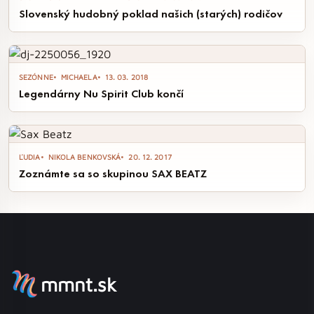
Slovenský hudobný poklad našich (starých) rodičov
SEZÓNNE
MICHAELA
13. 03. 2018
Legendárny Nu Spirit Club končí
ĽUDIA
NIKOLA BENKOVSKÁ
20. 12. 2017
Zoznámte sa so skupinou SAX BEATZ
mmnt.sk