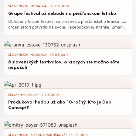
si užili nielen jeho výkon, ale aj skvelé efekty, ktoré koncert
SLOVENSKO
MICHAELA
03. 09. 2019
posunuli na ďalšiu úroveň.
Grape festival už nebude na piešťanskom letisku
Obľúbený Grape festival sa presúva z piešťanského letiska, čo
organizátori potvrdili na svojej Facebookovej stránke. Zmena
miesta konania je výsledkom komplikácií spojených s
odkúpením časti letiska, no fanúšikovia sa môžu tešiť na
atmosféru festivalu už tento štvrtok na Afterke v Bratislave.
SLOVENSKO
MICHAELA
27. 06. 2019
8 slovenských festivalov, o ktorých ste možno ešte
nepočuli
ĽUDIA
MICHAELA
17. 06. 2019
Produkoval hudbu už ako 10-ročný. Kto je Dub
Concept?
SLOVENSKO
ADRIANA MARTIŠKOVÁ
15. 05. 2018