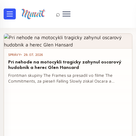
⌕
Tag: hudba
SPRÁVY
29. 07. 2026
Pri nehode na motocykli tragicky zahynul oscarový
hudobník a herec Glen Hansard
Frontman skupiny The Frames sa presadil vo filme The
Commitments, za pieseň Falling Slowly získal Oscara a
úspechy slávil aj na sólovej dráhe.