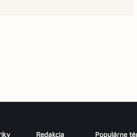
iky
Redakcia
Populárne t