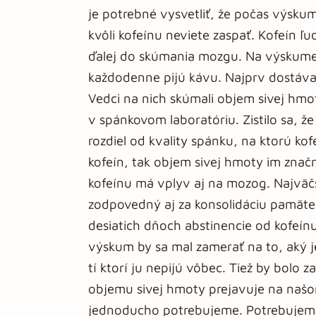
je potrebné vysvetliť, že počas výsku
kvôli kofeínu neviete zaspať. Kofeín ľu
ďalej do skúmania mozgu. Na výskume 
každodenne pijú kávu. Najprv dostávali
Vedci na nich skúmali objem sivej hm
v spánkovom laboratóriu. Zistilo sa, 
rozdiel od kvality spánku, na ktorú kof
kofeín, tak objem sivej hmoty im značn
kofeínu má vplyv aj na mozog. Najväč
zodpovedný aj za konsolidáciu pamäte.
desiatich dňoch abstinencie od kofeín
výskum by sa mal zamerať na to, aký je
tí ktorí ju nepijú vôbec. Tiež by bolo 
objemu sivej hmoty prejavuje na našo
jednoducho potrebujeme. Potrebujeme p