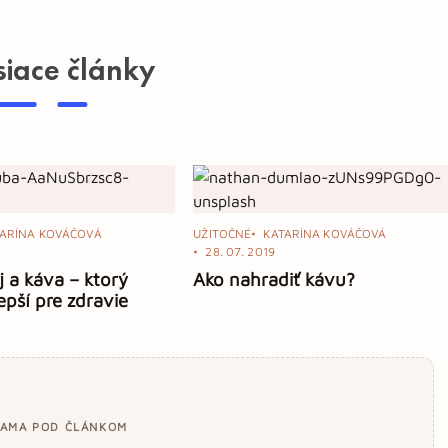
siace články
TARÍNA KOVÁČOVÁ
UŽITOČNÉ
KATARÍNA KOVÁČOVÁ
1
28. 07. 2019
j a káva – ktorý
Ako nahradiť kávu?
epší pre zdravie
LAMA POD ČLÁNKOM