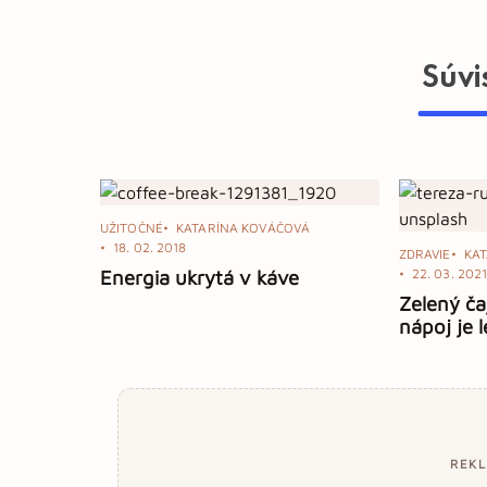
Súvi
UŽITOČNÉ
KATARÍNA KOVÁČOVÁ
18. 02. 2018
ZDRAVIE
KA
Energia ukrytá v káve
22. 03. 202
Zelený ča
nápoj je l
REK