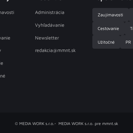
mavosti
Administrácia
Zaujímavosti
Vyhľadávanie
Cestovanie
T
vanie
Newsletter
Užitočné
PR
y
redakcia@mmnt.sk
ie
čné
© MEDIA WORK s.r.o.
MEDIA WORK s.r.o. pre mmnt.sk