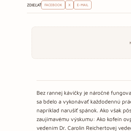
ZDIEĽAŤ
FACEBOOK
X
E-MAIL
Bez rannej kávičky je náročné fungova
sa bdelo a vykonávať každodennú prá
napríklad narušiť spánok. Ako však pô
zaujímavému výskumu: Ako kofeín ovp
vedením Dr. Carolin Reichertovej vede