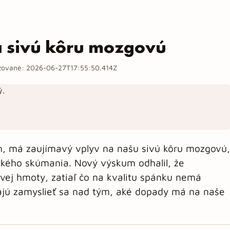
a sivú kôru mozgovú
izované:
2026-06-27T17:55:50.414Z
án, má zaujímavý vplyv na našu sivú kôru mozgovú,
kého skúmania. Nový výskum odhalil, že
vej hmoty, zatiaľ čo na kvalitu spánku nemá
vajú zamyslieť sa nad tým, aké dopady má na naše