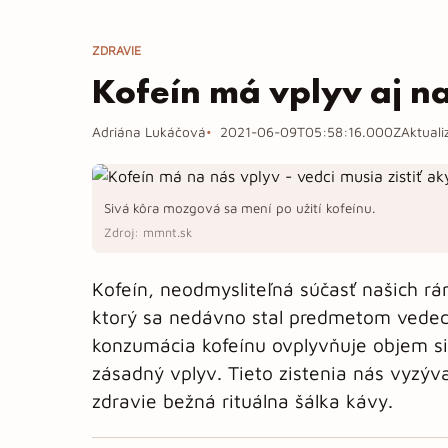
ZDRAVIE
Kofeín má vplyv aj n
Adriána Lukáčová
2021-06-09T05:58:16.000Z
Aktual
Sivá kôra mozgová sa mení po užití kofeínu.
Zdroj: mmnt.sk
Kofeín, neodmysliteľná súčasť našich r
ktorý sa nedávno stal predmetom vedec
konzumácia kofeínu ovplyvňuje objem si
zásadný vplyv. Tieto zistenia nás vyzý
zdravie bežná rituálna šálka kávy.