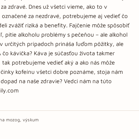
 za zdravé. Dnes už všetci vieme, ako to v
čo označené za nezdravé, potrebujeme aj vedieť čo
i zvážiť riziká a benefity. Fajčenie môže spôsobiť
ľ, pitie alkoholu problémy s pečeňou – ale alkohol
e v určitých prípadoch prináša ľuďom pôžitky, ale
A čo kávička? Káva je súčasťou života takmer
 tak potrebujeme vedieť aký a ako nás môže
účinky kofeínu všetci dobre poznáme, stoja nám
y dopad na naše zdravie? Vedci nám na túto
aily.com
u na mozog, výskum