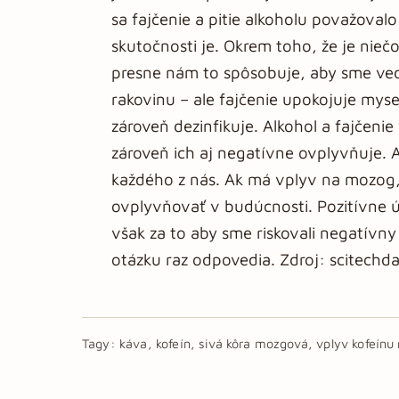
sa fajčenie a pitie alkoholu považovalo
skutočnosti je. Okrem toho, že je nie
presne nám to spôsobuje, aby sme vedel
rakovinu – ale fajčenie upokojuje myse
zároveň dezinfikuje. Alkohol a fajčeni
zároveň ich aj negatívne ovplyvňuje. 
každého z nás. Ak má vplyv na mozog,
ovplyvňovať v budúcnosti. Pozitívne 
však za to aby sme riskovali negatívn
otázku raz odpovedia. Zdroj: scitechd
Tagy:
káva, kofeín, sivá kôra mozgová, vplyv kofeín