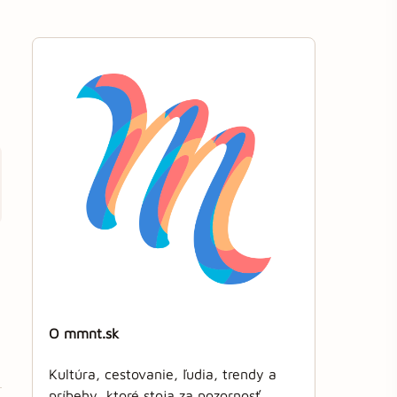
O mmnt.sk
Kultúra, cestovanie, ľudia, trendy a
príbehy, ktoré stoja za pozornosť.