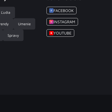
FACEBOOK
F
Ľudia
INSTAGRAM
IG
rendy
Umenie
YOUTUBE
▶
Spravy