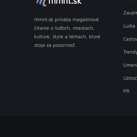
mmnt.sk
Zaují
mmnt.sk prináša magazínové
Ľudia
čítanie o ľuďoch, miestach,
kultúre, štýle a témach, ktoré
Cesto
stoja za pozornosť.
Trend
Umen
Užito
PR