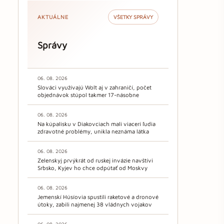
AKTUÁLNE
VŠETKY SPRÁVY
Správy
06. 08. 2026
Slováci využívajú Wolt aj v zahraničí, počet
objednávok stúpol takmer 17-násobne
06. 08. 2026
Na kúpalisku v Diakovciach mali viacerí ľudia
zdravotné problémy, unikla neznáma látka
06. 08. 2026
Zelenskyj prvýkrát od ruskej invázie navštívi
Srbsko, Kyjev ho chce odpútať od Moskvy
06. 08. 2026
Jemenskí Húsíovia spustili raketové a dronové
útoky, zabili najmenej 38 vládnych vojakov