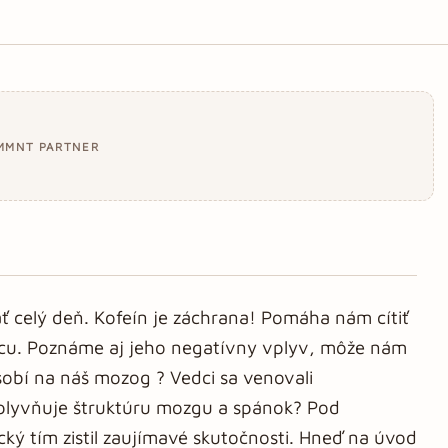
MMNT PARTNER
ť celý deň. Kofeín je záchrana! Pomáha nám cítiť
cu. Poznáme aj jeho negatívny vplyv, môže nám
sobí na náš mozog ? Vedci sa venovali
lyvňuje štruktúru mozgu a spánok? Pod
cký tím zistil zaujímavé skutočnosti. Hneď na úvod