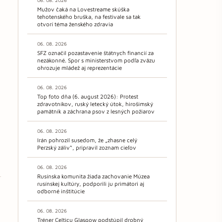
06. 08. 2026
Mužov čaká na Lovestreame skúška
tehotenského bruška, na festivale sa tak
otvorí téma ženského zdravia
06. 08. 2026
SFZ označil pozastavenie štátnych financií za
nezákonné. Spor s ministerstvom podľa zväzu
ohrozuje mládež aj reprezentácie
06. 08. 2026
Top foto dňa (6. august 2026): Protest
zdravotníkov, ruský letecký útok, hirošimský
pamätník a záchrana psov z lesných požiarov
06. 08. 2026
Irán pohrozil susedom, že „zhasne celý
Perzský záliv“, pripravil zoznam cieľov
06. 08. 2026
Rusínska komunita žiada zachovanie Múzea
rusínskej kultúry, podporili ju primátori aj
odborné inštitúcie
06. 08. 2026
Tréner Celticu Glasgow podstúpil drobný