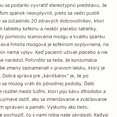
mu sa podarilo vyvrátiť stereotypnú predstavu, že
ďom spánok neovplyvnil, preto sa vedci pustili
sa zúčastnilo 20 zdravých dobrovoľníkov, ktorí
 tabletky kofeínu a neskôr placebo tabletky.
oty pomocou scanovania mozgu a kvalitu spánku
že sivá hmota mozgová je kofeínom ovplyvnená, na
eín nemá vplyv. Keď pacienti užívali placebo a nie
e narástol. Potvrdilo sa teda, že konzumácia
šie zmeny zaznamenali v pravom laloku, ktorý je
 Dobrá správa pre „kávičkárov“ je, že po
u sa mozog vráti do pôvodnej podoby. Ďalší
 rozdiel medzi ľuďmi, ktorí pijú kávu dlhodobo a
zaujímavé zistiť, ako sa zmenšovanie a zväčšovanie
m správaní a pamäti. Výskumy ako tieto,
ochopiť, čo s nami robia naše závislosti. Kedysi