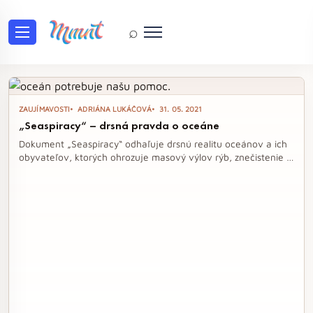
⌕
Tag: životné prostredie
ZAUJÍMAVOSTI
ADRIÁNA LUKÁČOVÁ
31. 05. 2021
„Seaspiracy“ – drsná pravda o oceáne
Dokument „Seaspiracy“ odhaľuje drsnú realitu oceánov a ich
obyvateľov, ktorých ohrozuje masový výlov rýb, znečistenie a
otroctvo. Snímka upozorňuje na devastujúce následky, ktoré
má rybolov na životné prostredie a chudobné komunity, a
vyzýva na zamyslenie nad našou spotrebou morských plodov.
Vstúpte do hlbokých vôd pravdy a zistite, aké sú skutočné
náklady na našu lásku k rybám.