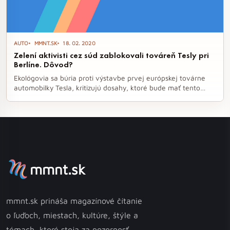
AUTO
MMNT.SK
18. 02. 2020
Zelení aktivisti cez súd zablokovali továreň Tesly pri
Berlíne. Dôvod?
Ekológovia sa búria proti výstavbe prvej európskej továrne
automobilky Tesla, kritizujú dosahy, ktoré bude mať tento
projekt na životné prostredie, konkrétne ide o vyrúbanie viac
ako 90 hektárov lesa. Súd v Nemecku preto cez víkend
nariadil pozastaviť výrub stromov na pozemku pri Berlíne, kde
má závod stáť, aby sa najskôr mohol zaoberať protestami
ekológov, informuje server iDNES.cz.
mmnt.sk
mmnt.sk prináša magazínové čítanie
o ľuďoch, miestach, kultúre, štýle a
témach, ktoré stoja za pozornosť.