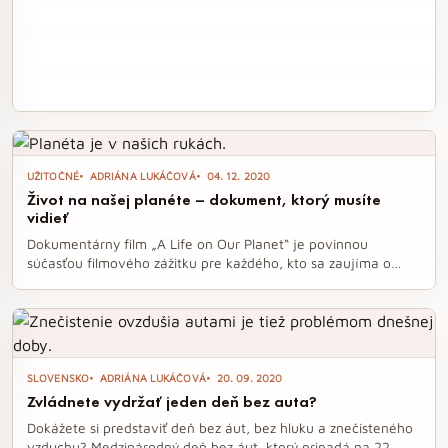
UŽITOČNÉ
ADRIÁNA LUKÁČOVÁ
04. 12. 2020
Život na našej planéte – dokument, ktorý musíte
vidieť
Dokumentárny film „A Life on Our Planet“ je povinnou
súčasťou filmového zážitku pre každého, kto sa zaujíma o
budúcnosť našej planéty. David Attenborough v ňom
odhaľuje devastáciu, ktorú sme spôsobili, a ponúka nádejnú
víziu o tom, čo môžeme ešte zmeniť. Sledovanie tohto
dokumentu vás nielenže emotívne zasiahne, ale aj inšpiruje k
akcii na záchranu našej Zeme.
SLOVENSKO
ADRIÁNA LUKÁČOVÁ
20. 09. 2020
Zvládnete vydržať jeden deň bez auta?
Dokážete si predstaviť deň bez áut, bez hluku a znečisteného
vzduchu? Medzinárodný deň bez áut, ktorý pripadá na 22.