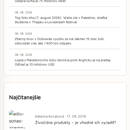
Údajná suma je 75 miliónov libier
08. 08. 2026
Top foto dňa (7. august 2026): Včelie úle v Palestíne, streľba
študenta v Thajsku a Lovestream festival
08. 08. 2026
Zberný dvor v Dúbravke využilo za rok takmer 15-tisíc ľudí,
odovzdali viac ako 1 600 ton odpadu
08. 08. 2026
Lopta z Maradonovho Gólu storočia proti Anglicku je na predaj.
Odhad je 10 miliónov USD
Najčítanejšie
Katarína Kováčová · 17. 09. 2019
Živočíšne produkty - je vhodné ich vyradiť?