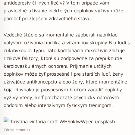
antidepresív či iných liečiv? V tom prípade vám
pravidelné užívanie niektorých doplnkov výživy môže
pomôcť pri zlepšení zdravotného stavu.
Vedecké štúdie sa momentálne zaoberali napríklad
vplyvom užívania horčíka a vitamínov skupiny B u ľudí s
cukrovkou 2. typu. Táto kombinácia mikroživín znižuje
rizikové faktory, ktoré sú zodpovedné za prepuknutie
kardiovaskulárnych ochorení. Prijímanie určitých
doplnkov môže byť prospešné i pre starších ľudí, ženy
užívajúce antikoncepciu alebo ženy, ktoré momentálne
koja. Rovnako je prospešným krokom zaradiť doplnky
výživy vtedy, keď prechádzate psychicky náročným
obdobím alebo intenzívnym fyzickým tréningom.
Zdroj: mmnt.sk