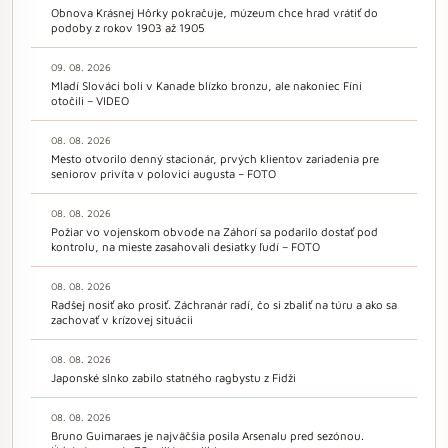
Obnova Krásnej Hôrky pokračuje, múzeum chce hrad vrátiť do
podoby z rokov 1903 až 1905
09. 08. 2026
Mladí Slováci boli v Kanade blízko bronzu, ale nakoniec Fíni
otočili – VIDEO
08. 08. 2026
Mesto otvorilo denný stacionár, prvých klientov zariadenia pre
seniorov privíta v polovici augusta – FOTO
08. 08. 2026
Požiar vo vojenskom obvode na Záhorí sa podarilo dostať pod
kontrolu, na mieste zasahovali desiatky ľudí – FOTO
08. 08. 2026
Radšej nosiť ako prosiť. Záchranár radí, čo si zbaliť na túru a ako sa
zachovať v krízovej situácii
08. 08. 2026
Japonské slnko zabilo statného ragbystu z Fidži
08. 08. 2026
Bruno Guimaraes je najväčšia posila Arsenalu pred sezónou.