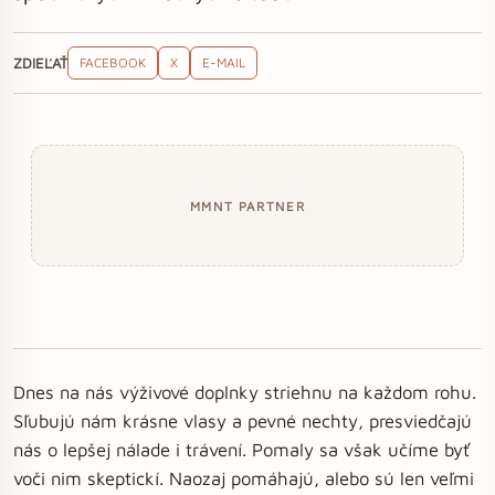
ZDIEĽAŤ
FACEBOOK
X
E-MAIL
MMNT PARTNER
Dnes na nás výživové doplnky striehnu na každom rohu.
Sľubujú nám krásne vlasy a pevné nechty, presviedčajú
nás o lepšej nálade i trávení. Pomaly sa však učíme byť
voči nim skeptickí. Naozaj pomáhajú, alebo sú len veľmi