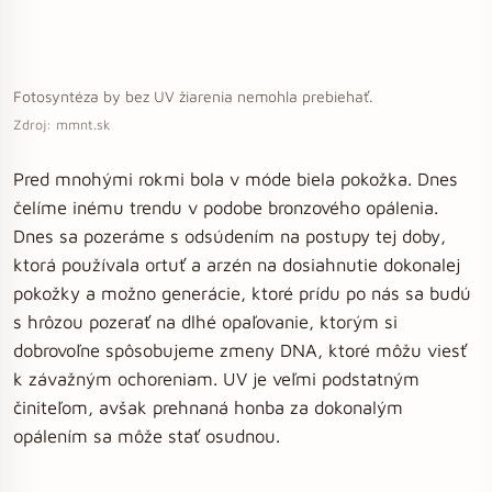
Fotosyntéza by bez UV žiarenia nemohla prebiehať.
Zdroj: mmnt.sk
Pred mnohými rokmi bola v móde biela pokožka. Dnes
čelíme inému trendu v podobe bronzového opálenia.
Dnes sa pozeráme s odsúdením na postupy tej doby,
ktorá používala ortuť a arzén na dosiahnutie dokonalej
pokožky a možno generácie, ktoré prídu po nás sa budú
s hrôzou pozerať na dlhé opaľovanie, ktorým si
dobrovoľne spôsobujeme zmeny DNA, ktoré môžu viesť
k závažným ochoreniam. UV je veľmi podstatným
činiteľom, avšak prehnaná honba za dokonalým
opálením sa môže stať osudnou.