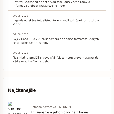
Festival Bodkočiarka opäť otvorí tému duševného zdravia,
informovalo občianske združenie IPčko
07. 08. 2026
Uganda oplakáva futbalistu, ktorého zabili pri lúpežnom útoku –
VIDEO
07. 08. 2026
Kyjev žiada EÚ o 220 miliónov eur na pomoc farmárom, ktorých
postihla blokáda prístavov
07. 08. 2026
Real Madrid predĺžil zmluvu s Viníciusom Júniorovom a získal do
kádra mladíka Diomandeho
Najčítanejšie
Katarína Kováčová · 12. 06. 2018
UV žiarenie a jeho vplyv na zdravie