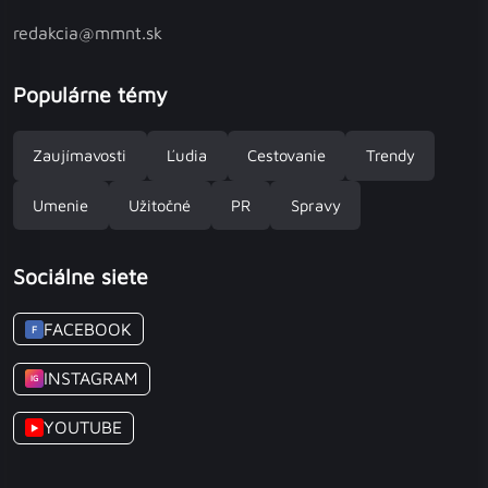
redakcia@mmnt.sk
Populárne témy
Zaujímavosti
Ľudia
Cestovanie
Trendy
Umenie
Užitočné
PR
Spravy
Sociálne siete
FACEBOOK
F
INSTAGRAM
IG
YOUTUBE
▶