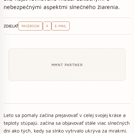
nebezpečnými aspektmi slnečného žiarenia.
ZDIEĽAŤ
FACEBOOK
X
E-MAIL
MMNT PARTNER
Leto sa pomaly začína prejavovať v celej svojej kráse a
teploty stúpajú. začína sa objavovať stále viac slnečných
dní ako tých, kedy sa slnko vytrvalo ukrýva za mrakmi.