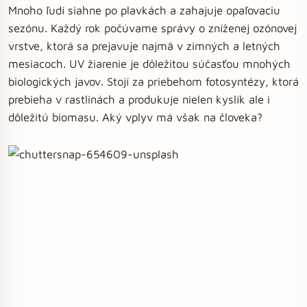
Mnoho ľudí siahne po plavkách a zahajuje opaľovaciu
sezónu. Každý rok počúvame správy o zníženej ozónovej
vrstve, ktorá sa prejavuje najmä v zimných a letných
mesiacoch. UV žiarenie je dôležitou súčasťou mnohých
biologických javov. Stojí za priebehom fotosyntézy, ktorá
prebieha v rastlinách a produkuje nielen kyslík ale i
dôležitú biomasu. Aký vplyv má však na človeka?