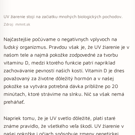
UV žiarenie stojí na začiatku mnohých biologických pochodov.
Zdroj: mmnt.sk
Najčastejšie počúvame o negatívnych vplyvoch na
ľudský organizmus. Pravdou však je, že UV žiarenie je v
našom tele a najmä pokožke zodpovedné za tvorbu
vitamínu D, medzi ktorého funkcie patrí napríklad
zachovávanie pevností našich kostí. Vitamín D je dnes
považovaný za životne dôležitý hormón a v našej
pokožke sa vytvára potrebná dávka približne po 20
minútach, ktoré strávime na slnku. Nič sa však nemá
preháňať.
Napriek tomu, že je UV svetlo dôležité, platí staré
známe pravidlo, že všetkého veľa škodí. UV žiarenie v
našej pokožke i očiach spôsobuje zmeny genetickej