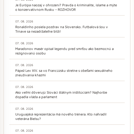
Je Európa naozaj v ohrození? Pravda o kriminalite, islame a mýte
o konzervatívnom Rusku – ROZHOVOR
07. 08. 2026
Ronaldinho posiela pozdrav na Slovensko. Futbalová šou v
Trnave sa nezadržateľne blíži!
07. 08. 2026
Maradonov masér opísal legendu pred smrťou ako bezmocnú a
rezignovanú osobu
07. 08. 2026
Pápež Lev XIV. sa vo Francúzsku stretne s obeťami sexuálneho
zneužívania kňazmi
07. 08. 2026
Ako veľmi dôverujú Slováci štátnym inštitúciám? Najhoršie
dopadla vláda a parlament
07. 08. 2026
Uruguajská reprezentácia má nového trénera. Kto nahradil
veterána Bielsu?
07. 08. 2026