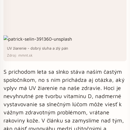
UV žiarenie - dobrý sluha a zlý pán
Zdroj: mmnt.sk
S príchodom leta sa slnko stáva naším častým
spoločníkom, no s ním prichádza aj otázka, aký
vplyv má UV žiarenie na naše zdravie. Hoci je
nevyhnutné pre tvorbu vitamínu D, nadmerné
vystavovanie sa slnečným lúčom môže viesť k
vážnym zdravotným problémom, vrátane
rakoviny kože. V článku sa zamyslíme nad tým,
ako nájsť rovnováhu medzi užitočnými a