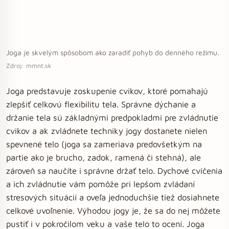
Joga je skvelým spôsobom ako zaradiť pohyb do denného režimu.
Zdroj: mmnt.sk
Joga predstavuje zoskupenie cvikov, ktoré pomahajú
zlepšiť celkovú flexibilitu tela. Správne dýchanie a
držanie tela sú základnými predpokladmi pre zvládnutie
cvikov a ak zvládnete techniky jogy dostanete nielen
spevnené telo (joga sa zameriava predovšetkým na
partie ako je brucho, zadok, ramená či stehná), ale
zároveň sa naučíte i správne držať telo. Dychové cvičenia
a ich zvládnutie vám pomôže pri lepšom zvládaní
stresových situácií a oveľa jednoduchšie tiež dosiahnete
celkové uvoľnenie. Výhodou jogy je, že sa do nej môžete
pustiť i v pokročilom veku a vaše telo to ocení. Joga