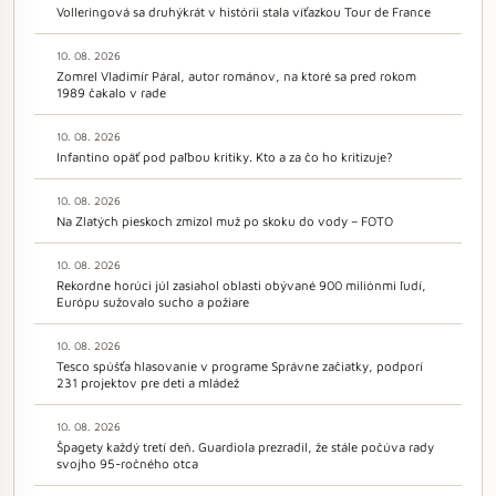
Volleringová sa druhýkrát v histórii stala víťazkou Tour de France
10. 08. 2026
Zomrel Vladimír Páral, autor románov, na ktoré sa pred rokom
1989 čakalo v rade
10. 08. 2026
Infantino opäť pod paľbou kritiky. Kto a za čo ho kritizuje?
10. 08. 2026
Na Zlatých pieskoch zmizol muž po skoku do vody – FOTO
10. 08. 2026
Rekordne horúci júl zasiahol oblasti obývané 900 miliónmi ľudí,
Európu sužovalo sucho a požiare
10. 08. 2026
Tesco spúšťa hlasovanie v programe Správne začiatky, podporí
231 projektov pre deti a mládež
10. 08. 2026
Špagety každý tretí deň. Guardiola prezradil, že stále počúva rady
svojho 95-ročného otca