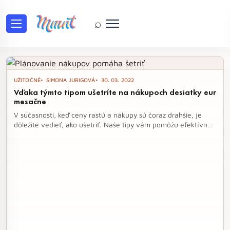
⌕
Tag: peniaze
UŽITOČNÉ
SIMONA JURIGOVÁ
30. 03. 2022
Vďaka týmto tipom ušetríte na nákupoch desiatky eur
mesačne
V súčasnosti, keď ceny rastú a nákupy sú čoraz drahšie, je
dôležité vedieť, ako ušetriť. Naše tipy vám pomôžu efektívne
plánovať nákupy a vyhnúť sa zbytočným výdavkom, čím
môžete mesačne ušetriť desiatky eur. Objavte osvedčené
triky, ktoré vám umožnia nakupovať rozumne a šetrne.