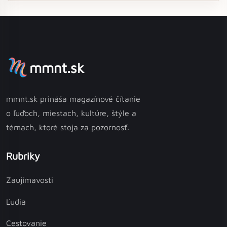
vám pomôžu ušetriť na bežných výdavkoch a zároveň prispieť
k vášmu zdraviu a pohode. Od prechádzok namiesto jazdy
autobusom až po varenie doma, objavte, ako malé zmeny
môžu mať veľký dopad na váš rozpočet.
mmnt.sk
mmnt.sk prináša magazínové čítanie
o ľuďoch, miestach, kultúre, štýle a
témach, ktoré stoja za pozornosť.
Rubriky
Zaujímavosti
Ľudia
Cestovanie