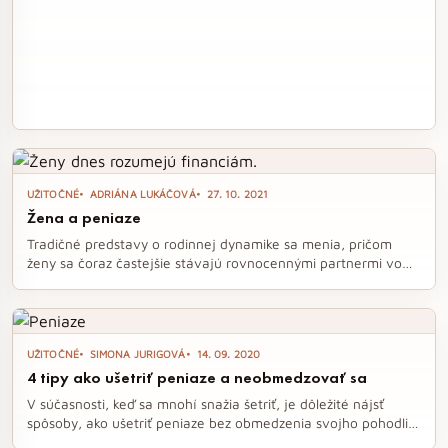
UŽITOČNÉ
ADRIÁNA LUKÁČOVÁ
27. 10. 2021
Žena a peniaze
Tradičné predstavy o rodinnej dynamike sa menia, pričom
ženy sa čoraz častejšie stávajú rovnocennými partnermi vo
finančnej oblasti. Nové výskumy naznačujú, že ženy majú
lepšie predpoklady na správu financií, investovanie a
vzdelávanie sa v tejto oblasti. Je čas prehodnotiť, ako vnímať
úlohy v domácnosti a podporiť ženy v ich snahe o finančnú
UŽITOČNÉ
SIMONA JURIGOVÁ
14. 09. 2020
nezávislosť a rast.
4 tipy ako ušetriť peniaze a neobmedzovať sa
V súčasnosti, keď sa mnohí snažia šetriť, je dôležité nájsť
spôsoby, ako ušetriť peniaze bez obmedzenia svojho pohodlia.
V tomto článku vám prinášame štyri jednoduché tipy, ktoré