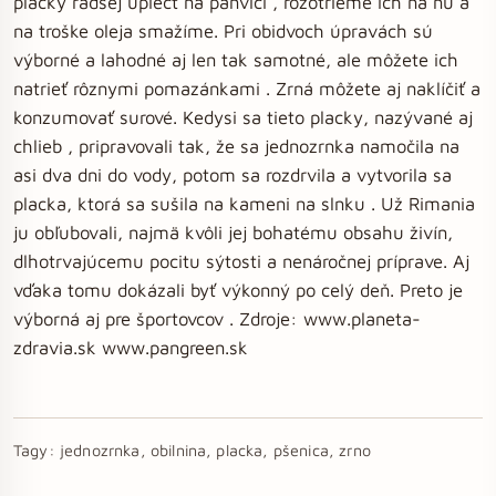
placky radšej upiecť na panvici , rozotrieme ich na ňu a
na troške oleja smažíme. Pri obidvoch úpravách sú
výborné a lahodné aj len tak samotné, ale môžete ich
natrieť rôznymi pomazánkami . Zrná môžete aj naklíčiť a
konzumovať surové. Kedysi sa tieto placky, nazývané aj
chlieb , pripravovali tak, že sa jednozrnka namočila na
asi dva dni do vody, potom sa rozdrvila a vytvorila sa
placka, ktorá sa sušila na kameni na slnku . Už Rimania
ju obľubovali, najmä kvôli jej bohatému obsahu živín,
dlhotrvajúcemu pocitu sýtosti a nenáročnej príprave. Aj
vďaka tomu dokázali byť výkonný po celý deň. Preto je
výborná aj pre športovcov . Zdroje: www.planeta-
zdravia.sk www.pangreen.sk
Tagy:
jednozrnka, obilnina, placka, pšenica, zrno