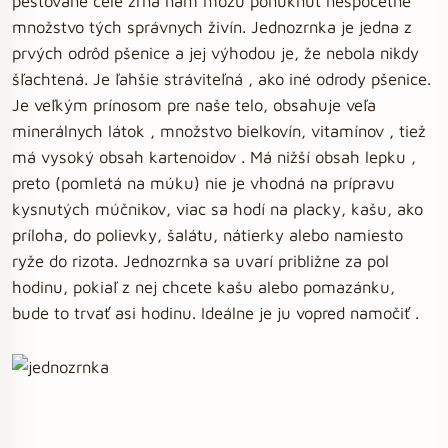
pestované celé zrná nám môžu ponúknuť nespočetné
množstvo tých správnych živín. Jednozrnka je jedna z
prvých odrôd pšenice a jej výhodou je, že nebola nikdy
šľachtená. Je ľahšie stráviteľná , ako iné odrody pšenice.
Je veľkým prínosom pre naše telo, obsahuje veľa
minerálnych látok , množstvo bielkovín, vitamínov , tiež
má vysoký obsah kartenoidov . Má nižší obsah lepku ,
preto (pomletá na múku) nie je vhodná na prípravu
kysnutých múčnikov, viac sa hodí na placky, kašu, ako
príloha, do polievky, šalátu, nátierky alebo namiesto
ryže do rizota. Jednozrnka sa uvarí približne za pol
hodinu, pokiaľ z nej chcete kašu alebo pomazánku,
bude to trvať asi hodinu. Ideálne je ju vopred namočiť .