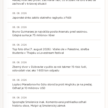
zachovať v krízovej situácii
08. 08. 2026
Japonské slnko zabilo statného ragbystu z Fidži
08. 08. 2026
Bruno Guimaraes je najväčšia posila Arsenalu pred sezónou.
Údajná suma je 75 miliónov libier
08. 08. 2026
Top foto dňa (7. august 2026): Včelie úle v Palestíne, streľba
študenta v Thajsku a Lovestream festival
08. 08. 2026
Zberný dvor v Dúbravke využilo za rok takmer 15-tisíc ľudí,
odovzdali viac ako 1 600 ton odpadu
08. 08. 2026
Lopta z Maradonovho Gólu storočia proti Anglicku je na predaj.
Odhad je 10 miliónov USD
08. 08. 2026
Spoznajte Smolenice inak. Komentovaná prehliadka odhalí
históriu obce, Molpír aj Smolenický zámok