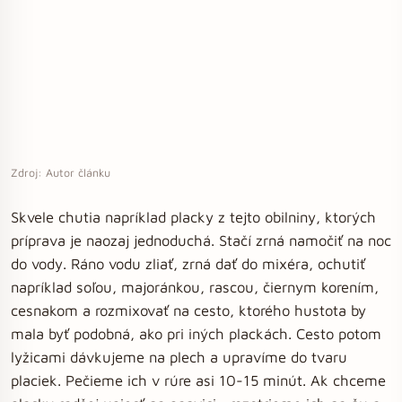
Zdroj: Autor článku
Skvele chutia napríklad placky z tejto obilniny, ktorých
príprava je naozaj jednoduchá. Stačí zrná namočiť na noc
do vody. Ráno vodu zliať, zrná dať do mixéra, ochutiť
napríklad soľou, majoránkou, rascou, čiernym korením,
cesnakom a rozmixovať na cesto, ktorého hustota by
mala byť podobná, ako pri iných plackách. Cesto potom
lyžicami dávkujeme na plech a upravíme do tvaru
placiek. Pečieme ich v rúre asi 10-15 minút. Ak chceme