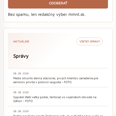
ODOBERAŤ
Bez spamu, len redakčný výber mmnt.sk.
AKTUÁLNE
VŠETKY SPRÁVY
Správy
08. 08. 2026
Mesto otvorilo denný stacionár, prvých klientov zariadenia pre
seniorov privíta v polovici augusta – FOTO
08. 08. 2026
Vypukol ďalší veľký požiar, tentoraz vo vojenskom obvode na
Záhorí – FOTO
08. 08. 2026
Radšej nosiť ako prosiť. Záchranár radí, čo si zbaliť na túru a ako sa