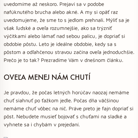
uvedomíme až neskoro. Prejaví sa v podobe
nafúknutého brucha alebo akné. A my si opäť raz
uvedomujeme, že sme to s jedlom prehnali. Mýliť sa je
však ľudské a oveľa rozumnejšie, ako sa trýzniť
výčitkami alebo lámať nad sebou palicu, je dopriať si
obdobie pôstu. Leto je ideálne obdobie, kedy sa s
pôstom a odľahčenou stravou začína oveľa jednoduchšie.
Prečo je to tak? Prezradíme Vám v dnešnom článku.
OVEĽA MENEJ NÁM CHUTÍ
Je pravdou, že počas letných horúčav naozaj nemáme
chuť siahnuť po ťažkom jedle. Počas dňa väčšinou
nemáme chuť vôbec na nič. Práve preto je fajn dopriať si
pôst. Nebudete musieť bojovať s chuťami na sladké a
vyhnete sa i chybám v prejedaní.