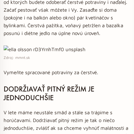
od ktorých budete odoberať čerstvé potraviny i naďalej.
Začať pestovať však môžete i Vy. Zasaďte si doma
(pokojne i na balkón alebo okno) pár kvetináčov s
bylinkami. Čerstvá pažítka, voňavý petržlen a bazalka
posunú i diétne jedlo na úplne novú úroveň.
Zdroj: mmnt.sk
Vymeňte spracované potraviny za čerstvé.
DODRŽIAVAŤ PITNÝ REŽIM JE
JEDNODUCHŠIE
V lete máme neustále smäd a stále sa trápime s
horúčavami. Dodržiavať pitný režim je tak o niečo
jednoduchšie, zvlášť ak sa chceme vyhnúť malátnosti a