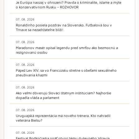
Je Európa naozaj v ohrození? Pravda o kriminalite, islame a mýte
o konzervatívnom Rusku – ROZHOVOR
07. 08. 2026
Ronaldinho posiela pozdrav na Slovensko. Futbalová šou v
Trnave sa nezadržateľne blíži!
07. 08. 2026
Maradonov masér opísal legendu pred smrťou ako bezmocnú a
rezignovanú osobu
07. 08. 2026
Pápež Lev XIV. sa vo Francúzsku stretne s obeťami sexuálneho
zneužívania kňazmi
07. 08. 2026
Ako veľmi dôverujú Slováci štátnym inštitúciám? Najhoršie
dopadla vláda a parlament
07. 08. 2026
Uruguajská reprezentácia má nového trénera. Kto nahradil
veterána Bielsu?
07. 08. 2026
Festival Bodkočiarka opäť otvorí tému duševného zdravia,