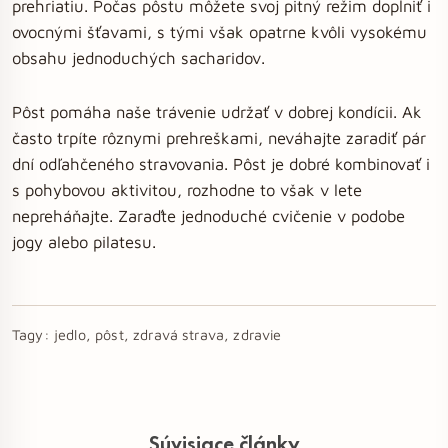
prehriatiu. Počas pôstu môžete svoj pitný režim doplniť i
ovocnými šťavami, s tými však opatrne kvôli vysokému
obsahu jednoduchých sacharidov.
Pôst pomáha naše trávenie udržať v dobrej kondícii. Ak
často trpíte rôznymi prehreškami, neváhajte zaradiť pár
dní odľahčeného stravovania. Pôst je dobré kombinovať i
s pohybovou aktivitou, rozhodne to však v lete
nepreháňajte. Zaraďte jednoduché cvičenie v podobe
jogy alebo pilatesu.
Tagy:
jedlo, pôst, zdravá strava, zdravie
Súvisiace články