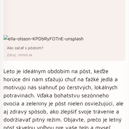
Ako začať s pôstom?
Zdroj: mmnt.sk
Leto je ideálnym obdobím na pôst, keďže
horúce dni nám sťažujú chuť na ťažké jedlá a
motivujú nás siahnuť po čerstvých, lokálnych
potravinách. Vďaka bohatstvu sezónneho
ovocia a zeleniny je pôst nielen osviežujúci, ale
aj zdravý spôsob, ako zlepšiť svoje trávenie a
dodržiavať pitný režim. Objavte, prečo je letný
pôst skvelou voľbou pre vaše telo a myseľ.