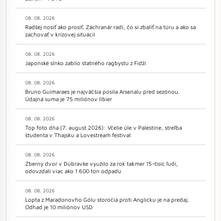
08. 08. 2026
Radšej nosiť ako prosiť. Záchranár radí, čo si zbaliť na túru a ako sa
zachovať v krízovej situácii
08. 08. 2026
Japonské slnko zabilo statného ragbystu z Fidži
08. 08. 2026
Bruno Guimaraes je najväčšia posila Arsenalu pred sezónou.
Údajná suma je 75 miliónov libier
08. 08. 2026
Top foto dňa (7. august 2026): Včelie úle v Palestíne, streľba
študenta v Thajsku a Lovestream festival
08. 08. 2026
Zberný dvor v Dúbravke využilo za rok takmer 15-tisíc ľudí,
odovzdali viac ako 1 600 ton odpadu
08. 08. 2026
Lopta z Maradonovho Gólu storočia proti Anglicku je na predaj.
Odhad je 10 miliónov USD