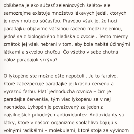
obľúbená je ako súčasť zeleninových šalátov ale
samozrejme existuje množstvo lákavých jedál, ktorých
je nevyhnutnou súčasťou. Pravdou však je, že hoci
paradajku objavíme väčšinou radenú medzi zeleninu,
jedná sa z biologického hľadiska o ovocie . Tento mierny
zmätok jej však nebráni v tom, aby bola nabitá účinnými
látkami a skvelou chuťou. Čo všetko v sebe chutná
nálož paradajok skrýva?
O lykopéne ste možno ešte nepočuli . Je to farbivo,
ktoré zabezpečuje paradajke jej krásnu červenú a
výraznú farbu. Platí jednoduchá rovnica – čím je
paradajka červenšia, tým viac lykopénu sa v nej
nachádza. Lykopén je považovaný za jeden z
najsilnejších prírodných antioxidantov. Antioxidanty sú
látky, ktoré v našom organizme spoľahlivo bojujú s
voľnými radikálmi – molekulami, ktoré stoja za vývinom