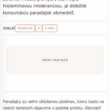
histamínovou intoleranciou, je dôležité
konzumáciu paradajok obmedziť.
ZDIEĽAŤ
FACEBOOK
X
E-MAIL
MMNT PARTNER
Paradajky sú veľmi obľúbenou plodinou, ktorú často na
našich tanieroch objavíme v podobe prílohy. Obzvlášť