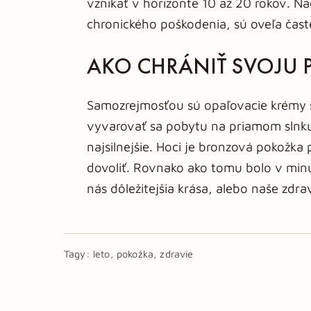
vznikať v horizonte 10 až 20 rokov. Ná
chronického poškodenia, sú oveľa časte
AKO CHRÁNIŤ SVOJU
Samozrejmosťou sú opaľovacie krémy s
vyvarovať sa pobytu na priamom slnku 
najsilnejšie. Hoci je bronzová pokožka
dovoliť. Rovnako ako tomu bolo v minu
nás dôležitejšia krása, alebo naše zdrav
Tagy:
leto, pokožka, zdravie