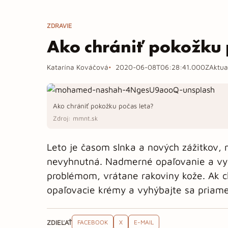
ZDRAVIE
Ako chrániť pokožku 
Katarína Kováčová
2020-06-08T06:28:41.000Z
Aktua
Ako chrániť pokožku počas leta?
Zdroj: mmnt.sk
Leto je časom slnka a nových zážitkov,
nevyhnutná. Nadmerné opaľovanie a vyu
problémom, vrátane rakoviny kože. Ak ch
opaľovacie krémy a vyhýbajte sa priame
ZDIEĽAŤ
FACEBOOK
X
E-MAIL