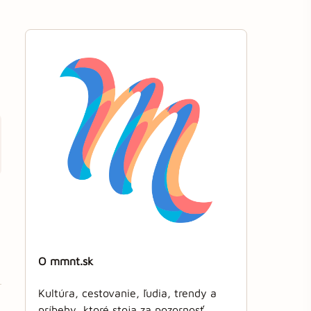
O mmnt.sk
Kultúra, cestovanie, ľudia, trendy a
príbehy, ktoré stoja za pozornosť.