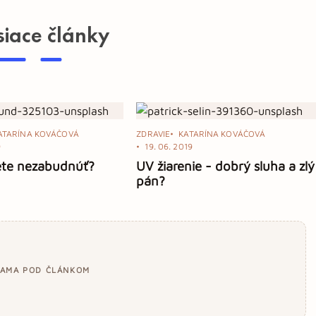
siace články
ATARÍNA KOVÁČOVÁ
ZDRAVIE
KATARÍNA KOVÁČOVÁ
9
19. 06. 2019
ete nezabudnúť?
UV žiarenie - dobrý sluha a zlý
pán?
LAMA POD ČLÁNKOM