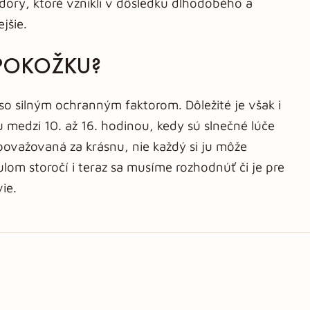
dory, ktoré vznikli v dôsledku dlhodobého a
jšie.
 POKOŽKU?
o silným ochranným faktorom. Dôležité je však i
medzi 10. až 16. hodinou, kedy sú slnečné lúče
 považovaná za krásnu, nie každý si ju môže
lom storočí i teraz sa musíme rozhodnúť či je pre
ie.