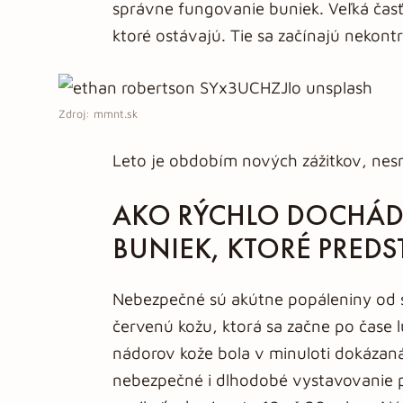
správne fungovanie buniek. Veľká časť
ktoré ostávajú. Tie sa začínajú nekontr
Zdroj: mmnt.sk
Leto je obdobím nových zážitkov, nes
AKO RÝCHLO DOCHÁD
BUNIEK, KTORÉ PRED
Nebezpečné sú akútne popáleniny od s
červenú kožu, ktorá sa začne po čase
nádorov kože bola v minuloti dokázaná
nebezpečné i dlhodobé vystavovanie