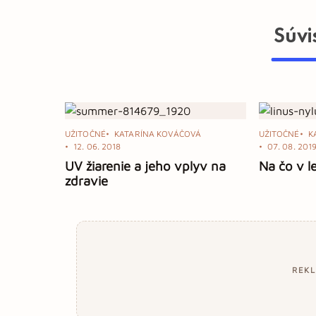
Súvi
UŽITOČNÉ
KATARÍNA KOVÁČOVÁ
UŽITOČNÉ
K
12. 06. 2018
07. 08. 201
UV žiarenie a jeho vplyv na
Na čo v l
zdravie
REK