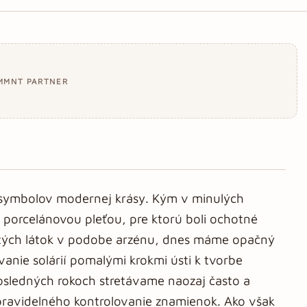
MMNT PARTNER
 symbolov modernej krásy. Kým v minulých
m porcelánovou pleťou, pre ktorú boli ochotné
atých látok v podobe arzénu, dnes máme opačný
nie solárií pomalými krokmi ústi k tvorbe
osledných rokoch stretávame naozaj často a
pravidelného kontrolovanie znamienok. Ako však