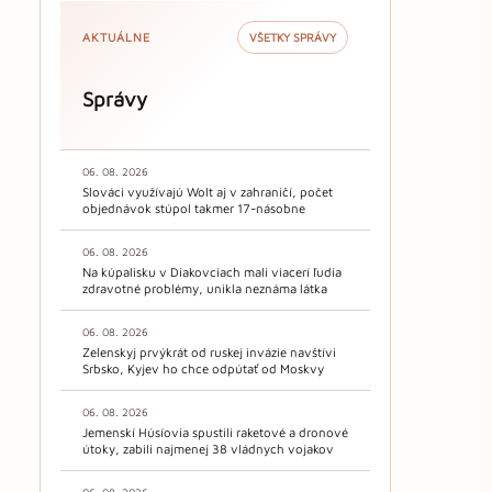
AKTUÁLNE
VŠETKY SPRÁVY
Správy
06. 08. 2026
Slováci využívajú Wolt aj v zahraničí, počet
objednávok stúpol takmer 17-násobne
06. 08. 2026
Na kúpalisku v Diakovciach mali viacerí ľudia
zdravotné problémy, unikla neznáma látka
06. 08. 2026
Zelenskyj prvýkrát od ruskej invázie navštívi
Srbsko, Kyjev ho chce odpútať od Moskvy
06. 08. 2026
Jemenskí Húsíovia spustili raketové a dronové
útoky, zabili najmenej 38 vládnych vojakov