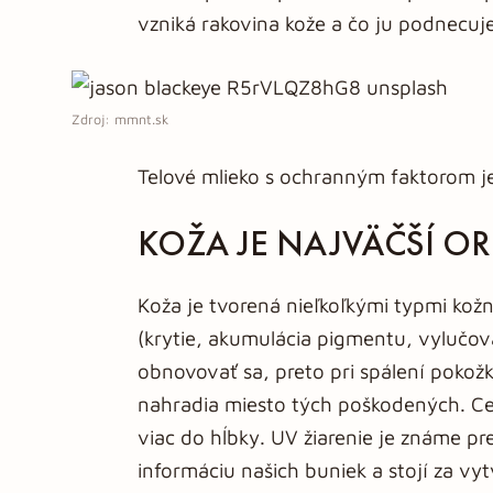
vzniká rakovina kože a čo ju podnecuj
Zdroj: mmnt.sk
Telové mlieko s ochranným faktorom je
KOŽA JE NAJVÄČŠÍ O
Koža je tvorená nieľkoľkými typmi kož
(krytie, akumulácia pigmentu, vylučov
obnovovať sa, preto pri spálení pokož
nahradia miesto tých poškodených. Ce
viac do hĺbky. UV žiarenie je známe pr
informáciu našich buniek a stojí za v