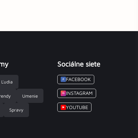
émy
Sociálne siete
FACEBOOK
F
Ľudia
INSTAGRAM
IG
rendy
Umenie
YOUTUBE
▶
Spravy