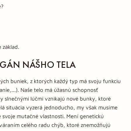
e?
 základ.
RGÁN NÁŠHO TELA
ných buniek, z ktorých každý typ má svoju funkciu
anie,...). Naše telo má úžasnú schopnosť
ky slnečnými lúčmi vznikajú nové bunky, ktoré
lá situácia vyzerá jednoducho, my však musíme
e svoje mutačné vlastnosti. Mení genetickú
ytváraním celého radu chýb, ktoré znemožňujú