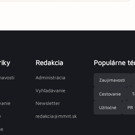
iky
Redakcia
Populárne t
mavosti
Administrácia
Zaujímavosti
Vyhľadávanie
Cestovanie
T
vanie
Newsletter
Užitočné
PR
y
redakcia@mmnt.sk
ie