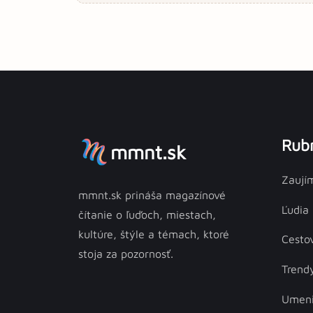
Rubr
mmnt.sk
Zaují
mmnt.sk prináša magazínové
Ľudia
čítanie o ľuďoch, miestach,
kultúre, štýle a témach, ktoré
Cesto
stoja za pozornosť.
Trend
Umen