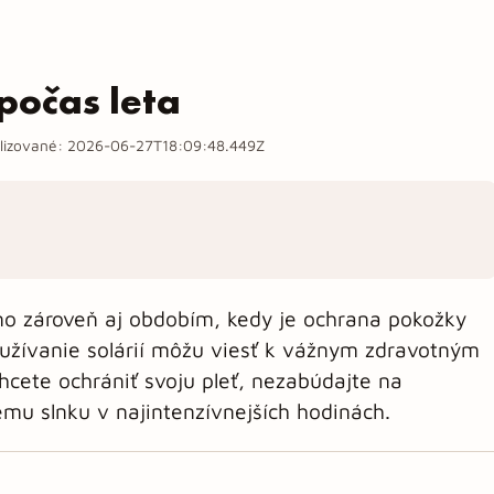
počas leta
lizované:
2026-06-27T18:09:48.449Z
 no zároveň aj obdobím, kedy je ochrana pokožky
žívanie solárií môžu viesť k vážnym zdravotným
cete ochrániť svoju pleť, nezabúdajte na
mu slnku v najintenzívnejších hodinách.