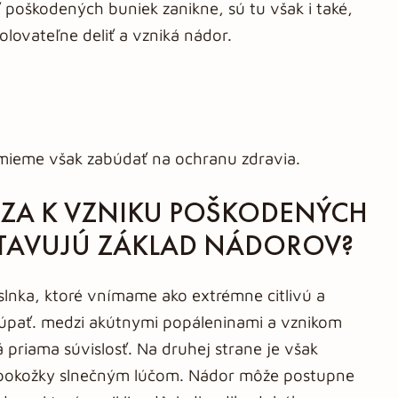
 poškodených buniek zanikne, sú tu však i také,
olovateľne deliť a vzniká nádor.
mieme však zabúdať na ochranu zdravia.
ZA K VZNIKU POŠKODENÝCH
STAVUJÚ ZÁKLAD NÁDOROV?
lnka, ktoré vnímame ako extrémne citlivú a
 lúpať. medzi akútnymi popáleninami a vznikom
 priama súvislosť. Na druhej strane je však
 pokožky slnečným lúčom. Nádor môže postupne