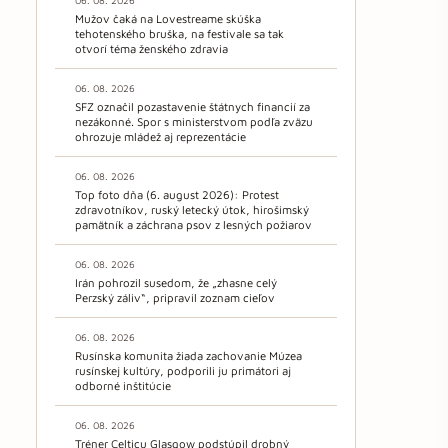
06. 08. 2026
Mužov čaká na Lovestreame skúška
tehotenského bruška, na festivale sa tak
otvorí téma ženského zdravia
06. 08. 2026
SFZ označil pozastavenie štátnych financií za
nezákonné. Spor s ministerstvom podľa zväzu
ohrozuje mládež aj reprezentácie
06. 08. 2026
Top foto dňa (6. august 2026): Protest
zdravotníkov, ruský letecký útok, hirošimský
pamätník a záchrana psov z lesných požiarov
06. 08. 2026
Irán pohrozil susedom, že „zhasne celý
Perzský záliv“, pripravil zoznam cieľov
06. 08. 2026
Rusínska komunita žiada zachovanie Múzea
rusínskej kultúry, podporili ju primátori aj
odborné inštitúcie
06. 08. 2026
Tréner Celticu Glasgow podstúpil drobný