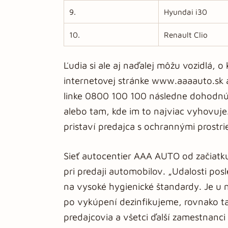
9.
Hyundai i30
10.
Renault Clio
Ľudia si ale aj naďalej môžu vozidlá, o
internetovej stránke www.aaaauto.sk a 
linke 0800 100 100 následne dohodnú
alebo tam, kde im to najviac vyhovuje
pristaví predajca s ochrannými prostri
Sieť autocentier AAA AUTO od začiatk
pri predaji automobilov. „Udalosti pos
na vysoké hygienické štandardy. Je u 
po vykúpení dezinfikujeme, rovnako ta
predajcovia a všetci ďalší zamestnanci 