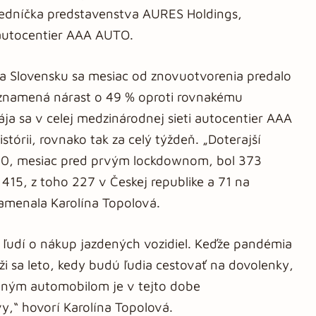
dsedníčka predstavenstva AURES Holdings,
 autocentier AAA AUTO.
 Slovensku sa mesiac od znovuotvorenia predalo
 znamená nárast o 49 % oproti rovnakému
ja sa v celej medzinárodnej sieti autocentier AAA
tórii, rovnako tak za celý týždeň. „Doterajší
020, mesiac pred prvým lockdownom, bol 373
415, z toho 227 v Českej republike a 71 na
namenala Karolína Topolová.
 ľudí o nákup jazdených vozidiel. Keďže pandémia
íži sa leto, kedy budú ľudia cestovať na dovolenky,
tným automobilom je v tejto dobe
y,“ hovorí Karolína Topolová.