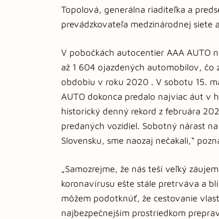
Topolová, generálna riaditeľka a pre
prevádzkovateľa medzinárodnej siete
V pobočkách autocentier AAA AUTO na
až 1 604 ojazdených automobilov, čo
obdobiu v roku 2020 . V sobotu 15. má
AUTO dokonca predalo najviac áut v his
historický denný rekord z februára 2
predaných vozidiel. Sobotný nárast na 
Slovensku, sme naozaj nečakali,“ poz
„Samozrejme, že nás teší veľký záujem
koronavírusu ešte stále pretrváva a bl
môžem podotknúť, že cestovanie vlas
najbezpečnejším prostriedkom preprav