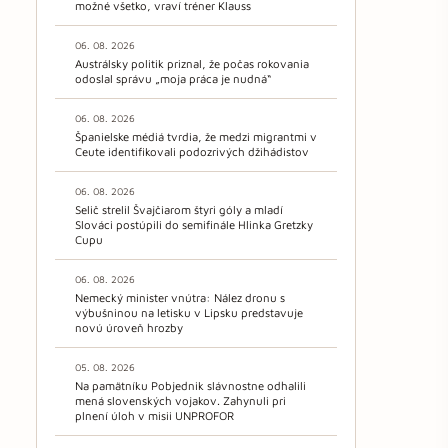
možné všetko, vraví tréner Klauss
06. 08. 2026
Austrálsky politik priznal, že počas rokovania
odoslal správu „moja práca je nudná“
06. 08. 2026
Španielske médiá tvrdia, že medzi migrantmi v
Ceute identifikovali podozrivých džihádistov
06. 08. 2026
Selič strelil Švajčiarom štyri góly a mladí
Slováci postúpili do semifinále Hlinka Gretzky
Cupu
06. 08. 2026
Nemecký minister vnútra: Nález dronu s
výbušninou na letisku v Lipsku predstavuje
novú úroveň hrozby
05. 08. 2026
Na pamätníku Pobjednik slávnostne odhalili
mená slovenských vojakov. Zahynuli pri
plnení úloh v misii UNPROFOR