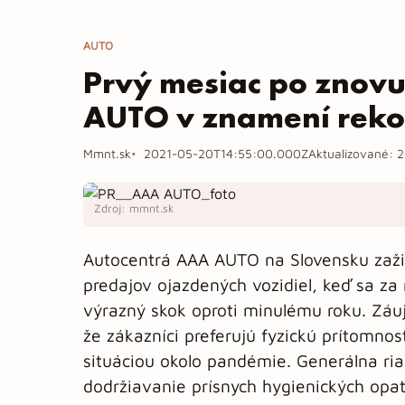
AUTO
Prvý mesiac po znov
AUTO v znamení reko
Mmnt.sk
2021-05-20T14:55:00.000Z
Aktualizované:
2
Zdroj: mmnt.sk
Autocentrá AAA AUTO na Slovensku zažil
predajov ojazdených vozidiel, keď sa za
výrazný skok oproti minulému roku. Záu
že zákazníci preferujú fyzickú prítomnosť
situáciou okolo pandémie. Generálna ria
dodržiavanie prísnych hygienických opat