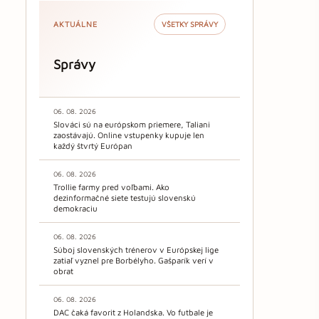
AKTUÁLNE
VŠETKY SPRÁVY
Správy
06. 08. 2026
Slováci sú na európskom priemere, Taliani
zaostávajú. Online vstupenky kupuje len
každý štvrtý Európan
06. 08. 2026
Trollie farmy pred voľbami. Ako
dezinformačné siete testujú slovenskú
demokraciu
06. 08. 2026
Súboj slovenských trénerov v Európskej lige
zatiaľ vyznel pre Borbélyho. Gašparík verí v
obrat
06. 08. 2026
DAC čaká favorit z Holandska. Vo futbale je