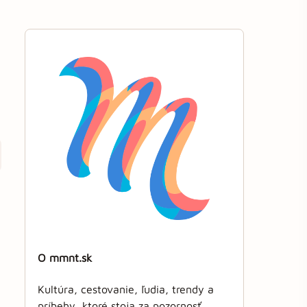
O mmnt.sk
Kultúra, cestovanie, ľudia, trendy a
príbehy, ktoré stoja za pozornosť.