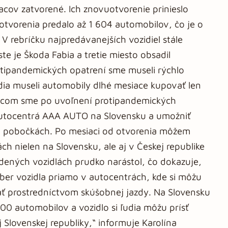
cov zatvorené. Ich znovuotvorenie prinieslo
otvorenia predalo až 1 604 automobilov, čo je o
V rebríčku najpredávanejších vozidiel stále
e je Škoda Fabia a tretie miesto obsadil
tipandemických opatrení sme museli rýchlo
ľudia museli automobily dlhé mesiace kupovať len
iacom sme po uvoľnení protipandemických
autocentrá AAA AUTO na Slovensku a umožniť
ch pobočkách. Po mesiaci od otvorenia môžem
h nielen na Slovensku, ale aj v Českej republike
zdených vozidlách prudko narástol, čo dokazuje,
ýber vozidla priamo v autocentrách, kde si môžu
ať prostredníctvom skúšobnej jazdy. Na Slovensku
 automobilov a vozidlo si ľudia môžu prísť
 Slovenskej republiky,“ informuje Karolína