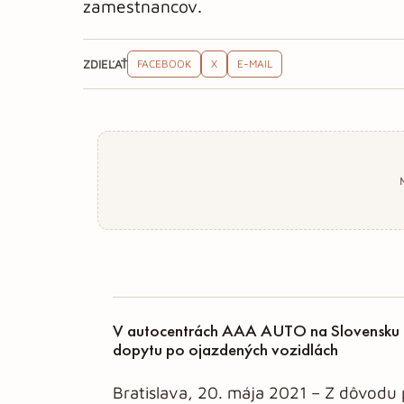
zamestnancov.
ZDIEĽAŤ
FACEBOOK
X
E-MAIL
V autocentrách AAA AUTO na Slovensku p
dopytu po ojazdených vozidlách
Bratislava, 20. mája 2021 – Z dôvodu