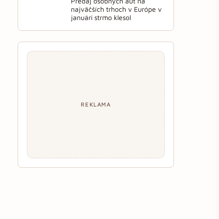
Predaj osobných áut na
najväčších trhoch v Európe v
januári strmo klesol
REKLAMA