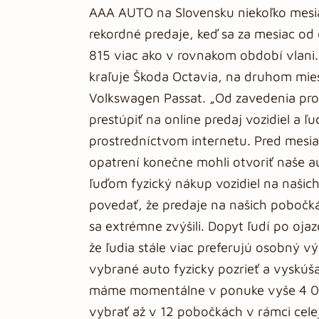
AAA AUTO na Slovensku niekoľko mesia
rekordné predaje, keď sa za mesiac od 
815 viac ako v rovnakom období vlani. 
kraľuje Škoda Octavia, na druhom miest
Volkswagen Passat. „Od zavedenia pro
prestúpiť na online predaj vozidiel a 
prostredníctvom internetu. Pred mes
opatrení konečne mohli otvoriť naše 
ľuďom fyzický nákup vozidiel na naši
povedať, že predaje na našich pobočkác
sa extrémne zvýšili. Dopyt ľudí po oja
že ľudia stále viac preferujú osobný v
vybrané auto fyzicky pozrieť a vyskúš
máme momentálne v ponuke vyše 4 000
vybrať až v 12 pobočkách v rámci celej