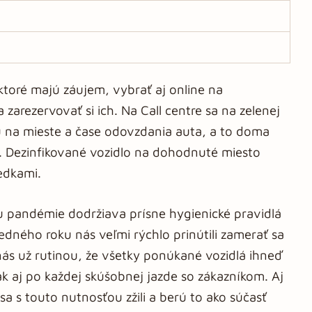
 ktoré majú záujem, vybrať aj online na
zarezervovať si ich. Na Call centre sa na zelenej
 na mieste a čase odovzdania auta, a to doma
. Dezinfikované vozidlo na dohodnuté miesto
edkami.
u pandémie dodržiava prísne hygienické pravidlá
ledného roku nás veľmi rýchlo prinútili zamerať sa
nás už rutinou, že všetky ponúkané vozidlá ihneď
k aj po každej skúšobnej jazde so zákazníkom. Aj
sa s touto nutnosťou zžili a berú to ako súčasť