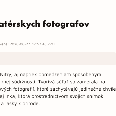
térskych fotografov
ované:
2026-06-27T17:57:45.271Z
 Nitry, aj napriek obmedzeniam spôsobeným
innej súdržnosti. Tvorivá súťaž sa zamerala na
vých fotografií, ktoré zachytávajú jedinečné chvíle
aj Inka, ktorá prostredníctvom svojich snímok
 a lásky k prírode.