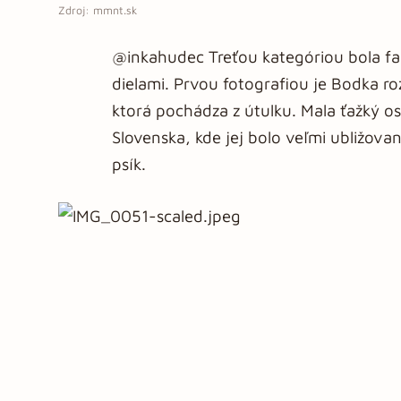
Zdroj: mmnt.sk
@inkahudec Treťou kategóriou bola far
dielami. Prvou fotografiou je Bodka ro
ktorá pochádza z útulku. Mala ťažký 
Slovenska, kde jej bolo veľmi ubližova
psík.