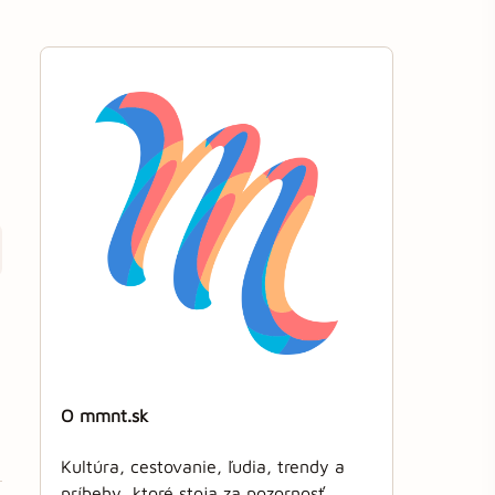
O mmnt.sk
Kultúra, cestovanie, ľudia, trendy a
príbehy, ktoré stoja za pozornosť.