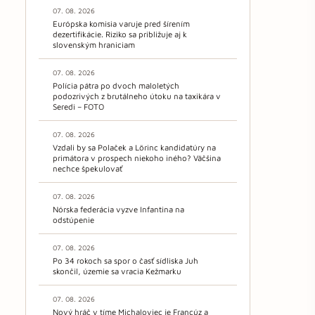
07. 08. 2026
Európska komisia varuje pred šírením
dezertifikácie. Riziko sa približuje aj k
slovenským hraniciam
07. 08. 2026
Polícia pátra po dvoch maloletých
podozrivých z brutálneho útoku na taxikára v
Seredi – FOTO
07. 08. 2026
Vzdali by sa Polaček a Lörinc kandidatúry na
primátora v prospech niekoho iného? Väčšina
nechce špekulovať
07. 08. 2026
Nórska federácia vyzve Infantina na
odstúpenie
07. 08. 2026
Po 34 rokoch sa spor o časť sídliska Juh
skončil, územie sa vracia Kežmarku
07. 08. 2026
Nový hráč v tíme Michaloviec je Francúz a