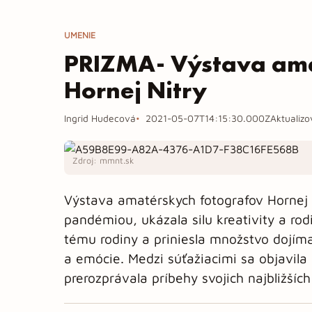
UMENIE
PRIZMA- Výstava ama
Hornej Nitry
Ingrid Hudecová
2021-05-07T14:15:30.000Z
Aktualiz
Zdroj: mmnt.sk
Výstava amatérskych fotografov Hornej
pandémiou, ukázala silu kreativity a rod
tému rodiny a priniesla množstvo dojíma
a emócie. Medzi súťažiacimi sa objavila 
prerozprávala príbehy svojich najbližších