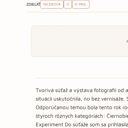
ZDIEĽAŤ
FACEBOOK
X
E-MAIL
Tvorivá súťaž a výstava fotografii od
situácii uskutočnila, no bez vernisáže.
Odporúčanou témou bola tento rok rodina
štyroch rôznych kategóriách: Čiernobie
Experiment Do súťaže som sa prihlásila a