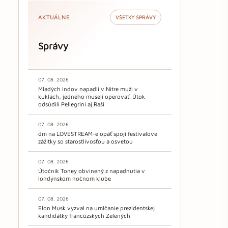
AKTUÁLNE
VŠETKY SPRÁVY
Správy
07. 08. 2026
Mladých Indov napadli v Nitre muži v
kuklách, jedného museli operovať. Útok
odsúdili Pellegrini aj Raši
07. 08. 2026
dm na LOVESTREAM-e opäť spojí festivalové
zážitky so starostlivosťou a osvetou
07. 08. 2026
Útočník Toney obvinený z napadnutia v
londýnskom nočnom klube
07. 08. 2026
Elon Musk vyzval na umlčanie prezidentskej
kandidátky francúzskych Zelených