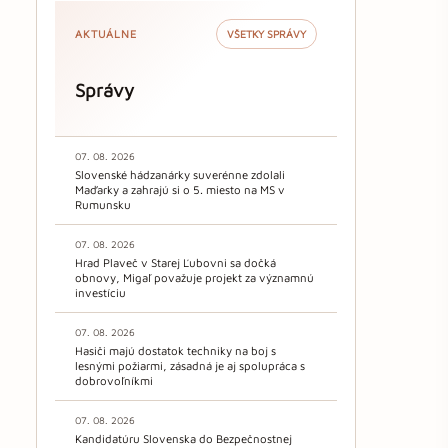
AKTUÁLNE
VŠETKY SPRÁVY
Správy
07. 08. 2026
Slovenské hádzanárky suverénne zdolali
Maďarky a zahrajú si o 5. miesto na MS v
Rumunsku
07. 08. 2026
Hrad Plaveč v Starej Ľubovni sa dočká
obnovy, Migaľ považuje projekt za významnú
investíciu
07. 08. 2026
Hasiči majú dostatok techniky na boj s
lesnými požiarmi, zásadná je aj spolupráca s
dobrovoľníkmi
07. 08. 2026
Kandidatúru Slovenska do Bezpečnostnej