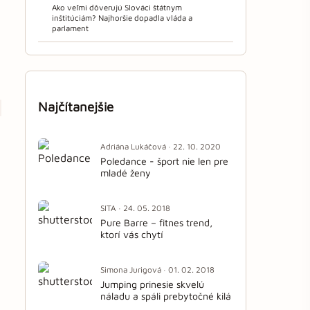
Ako veľmi dôverujú Slováci štátnym
inštitúciám? Najhoršie dopadla vláda a
parlament
Najčítanejšie
Adriána Lukáčová · 22. 10. 2020
Poledance - šport nie len pre
mladé ženy
SITA · 24. 05. 2018
Pure Barre – fitnes trend,
ktorí vás chytí
Simona Jurigová · 01. 02. 2018
Jumping prinesie skvelú
náladu a spáli prebytočné kilá