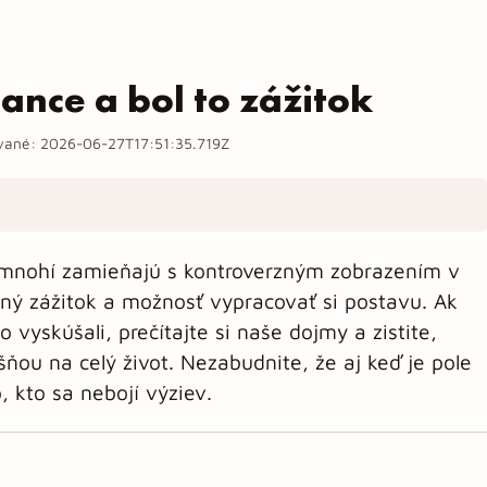
ance a bol to zážitok
ované:
2026-06-27T17:51:35.719Z
si mnohí zamieňajú s kontroverzným zobrazením v
čný zážitok a možnosť vypracovať si postavu. Ak
 vyskúšali, prečítajte si naše dojmy a zistite,
ňou na celý život. Nezabudnite, že aj keď je pole
 kto sa nebojí výziev.