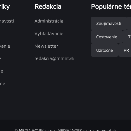
iky
Redakcia
Populárne t
mavosti
Administrácia
Zaujímavosti
Vyhľadávanie
Cestovanie
T
vanie
Newsletter
Užitočné
PR
y
redakcia@mmnt.sk
ie
čné
© MEDIA WORK s.r.o.
MEDIA WORK s.r.o. pre mmnt.sk