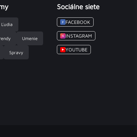
émy
Sociálne siete
FACEBOOK
F
Ľudia
INSTAGRAM
IG
rendy
Umenie
YOUTUBE
▶
Spravy