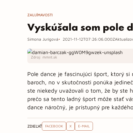
ZAUJÍMAVOSTI
Vyskúšala som pole d
Simona Jurigová
2021-11-12T07:26:06.000Z
Aktualiz
Zdroj: mmnt.sk
Pole dance je fascinujúci šport, ktorý 
baroch, no v skutočnosti ponúka jedine
ste niekedy uvažovali o tom, že by ste ho
prečo sa tento ladný šport môže stať váš
dance náročný, je prístupný pre každého,
ZDIEĽAŤ
FACEBOOK
X
E-MAIL