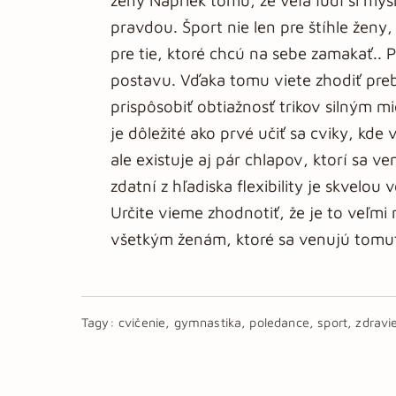
ženy Napriek tomu, že veľa ľudí si myslí
pravdou. Šport nie len pre štíhle ženy
pre tie, ktoré chcú na sebe zamakať.. 
postavu. Vďaka tomu viete zhodiť preby
prispôsobiť obtiažnosť trikov silným mi
je dôležité ako prvé učiť sa cviky, kd
ale existuje aj pár chlapov, ktorí sa 
zdatní z hľadiska flexibility je skvelou
Určite vieme zhodnotiť, že je to veľm
všetkým ženám, ktoré sa venujú tomut
Tagy:
cvičenie, gymnastika, poledance, sport, zdravi