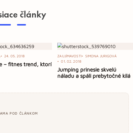
siace články
A
24. 05. 2018
ZAUJÍMAVOSTI
SIMONA JURIGOVÁ
01. 02. 2018
 – fitnes trend, ktorí
Jumping prinesie skvelú
náladu a spáli prebytočné kilá
LAMA POD ČLÁNKOM