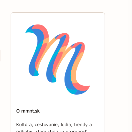
O mmnt.sk
Kultúra, cestovanie, ľudia, trendy a
príbehy, ktoré stoja za pozornosť.