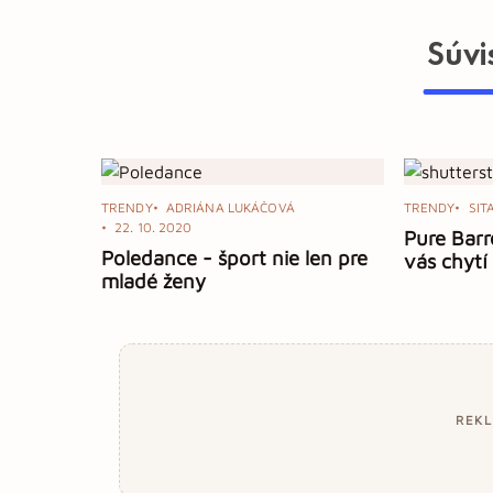
Súvi
TRENDY
ADRIÁNA LUKÁČOVÁ
TRENDY
SIT
22. 10. 2020
Pure Barre
Poledance - šport nie len pre
vás chytí
mladé ženy
REK