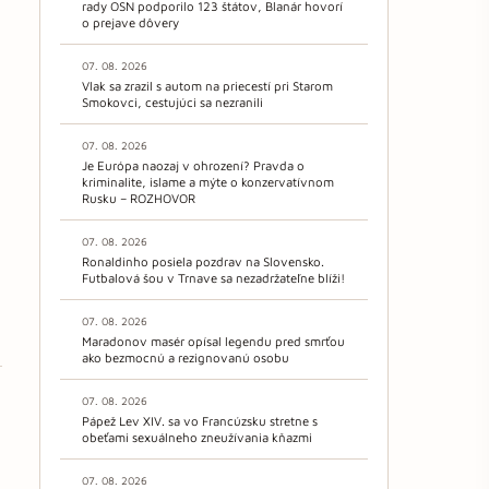
rady OSN podporilo 123 štátov, Blanár hovorí
o prejave dôvery
07. 08. 2026
Vlak sa zrazil s autom na priecestí pri Starom
Smokovci, cestujúci sa nezranili
07. 08. 2026
Je Európa naozaj v ohrození? Pravda o
kriminalite, islame a mýte o konzervatívnom
Rusku – ROZHOVOR
07. 08. 2026
Ronaldinho posiela pozdrav na Slovensko.
Futbalová šou v Trnave sa nezadržateľne blíži!
07. 08. 2026
Maradonov masér opísal legendu pred smrťou
ako bezmocnú a rezignovanú osobu
07. 08. 2026
Pápež Lev XIV. sa vo Francúzsku stretne s
obeťami sexuálneho zneužívania kňazmi
07. 08. 2026