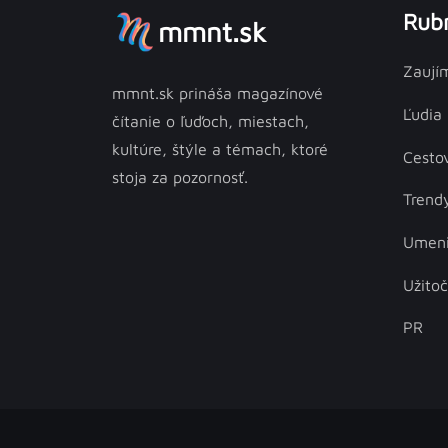
Rubr
mmnt.sk
Zaují
mmnt.sk prináša magazínové
Ľudia
čítanie o ľuďoch, miestach,
kultúre, štýle a témach, ktoré
Cesto
stoja za pozornosť.
Trend
Umen
Užito
PR