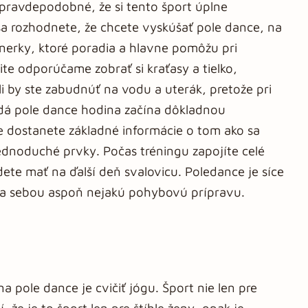
i pravdepodobné, že si tento šport úplne
 sa rozhodnete, že chcete vyskúšať pole dance, na
énerky, ktoré poradia a hlavne pomôžu pri
ite odporúčame zobrať si kraťasy a tielko,
 by ste zabudnúť na vodu a uterák, pretože pri
ždá pole dance hodina začína dôkladnou
e dostanete základné informácie o tom ako sa
jednoduché prvky. Počas tréningu zapojíte celé
te mať na ďalší deň svalovicu. Poledance je síce
 za sebou aspoň nejakú pohybovú prípravu.
pole dance je cvičiť jógu. Šport nie len pre