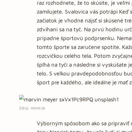
raz rozhodnete, že to skúsite, je veľm
zamilujete. Svalovica vás potrápi Keď
začiatok je vhodné nájsť si skúsené tr
zdvihaní sa na tyč. Na prvú hodinu urč
prípadne športovú podprsenku. Nemali
tomto športe sa zaručene spotíte. Ka
rozcvičkou celého tela. Potom zvyčajn
šplhá na tyči a následne si vyskúšate 
telo. S veľkou pravdepodobnosťou bude
šport pre každého, ale ideálne je mať
Zdroj: mmnt.sk
Výborným spôsobom ako sa pripraviť na 