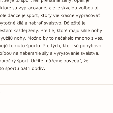
, že je to šport len pre štíhle ženy, opak je
, ktoré sú vypracované, ale je skvelou voľbou aj
Pole dance je šport, ktorý vie krásne vypracovať
točné kilá a nabrať svalstvo. Dôležité je
estam každej ženy. Pre tie, ktoré majú silné nohy
e využijú nohy. Možno by to nečakalo mnoho z vás,
venujú tomuto športu. Pre tých, ktorí sú pohybovo
 voľbou na naberanie sily a vyrysovanie svalstva.
i náročný šport. Určite môžeme povedať, že
o športu patrí obdiv.
e