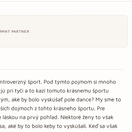
MMNT PARTNER
ontroverzný šport. Pod týmto pojmom si mnoho
ujú pri tyči a to kazí tomuto krásnemu športu
 tým, aké by bolo vyskúšať pole dance? My sme to
našich dojmoch z tohto krásneho športu. Pre
e láskou na prvý pohľad. Niektoré ženy to však
sa, aké by to bolo keby to vyskúšali. Keď sa však