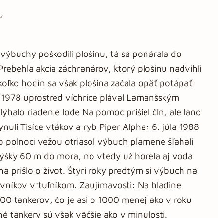
v
výbuchy poškodili plošinu, tá sa ponárala do
rebehla akcia záchranárov, ktorý plošinu nadvihli
oľko hodín sa však plošina začala opäť potápať
 1978 uprostred víchrice plával Lamanšským
ýhalo riadenie lode Na pomoc prišiel čln, ale lano
ynuli Tisíce vtákov a ryb Piper Alpha: 6. júla 1988
o polnoci vežou otriasol výbuch plamene šľahali
výšky 60 m do mora, no vtedy už horela aj voda
a prišlo o život. Štyri roky predtým si výbuch na
ovníkov vrtuľníkom. Zaujímavosti: Na hladine
00 tankerov, čo je asi o 1000 menej ako v roku
né tankery sú však väčšie ako v minulosti.