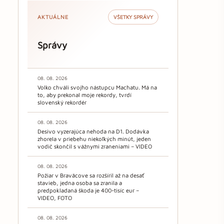
AKTUÁLNE
VŠETKY SPRÁVY
Správy
08. 08. 2026
Volko chváli svojho nástupcu Machatu. Má na
to, aby prekonal moje rekordy, tvrdí
slovenský rekordér
08. 08. 2026
Desivo vyzerajúca nehoda na D1. Dodávka
zhorela v priebehu niekoľkých minút, jeden
vodič skončil s vážnymi zraneniami – VIDEO
08. 08. 2026
Požiar v Braväcove sa rozšíril až na desať
stavieb, jedna osoba sa zranila a
predpokladaná škoda je 400-tisíc eur –
VIDEO, FOTO
08. 08. 2026