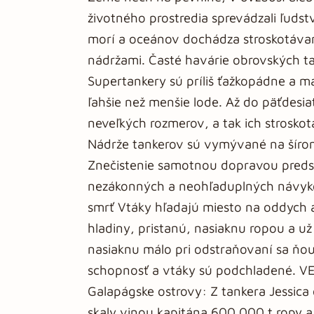
životného prostredia sprevádzali ľudst
morí a oceánov dochádza stroskotávan
nádržami. Časté havárie obrovských t
Supertankery sú príliš ťažkopádne a m
ľahšie než menšie lode. Až do päťdesiat
neveľkých rozmerov, a tak ich stroskot
Nádrže tankerov sú vymývané na šírom
Znečistenie samotnou dopravou pred
nezákonných a neohľaduplných návyko
smrť Vtáky hľadajú miesto na oddych a
hladiny, pristanú, nasiaknu ropou a u
nasiaknu málo pri odstraňovaní sa ňou 
schopnosť a vtáky sú podchladené. V
Galapágske ostrovy: Z tankera Jessica 
skaly vinou kapitána 600 000 t ropy 