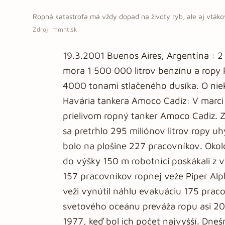
Ropná katastrofa má vždy dopad na životy rýb, ale aj vtáko
Zdroj: mmnt.sk
19.3.2001 Buenos Aires, Argentína : 2 
mora 1 500 000 litrov benzínu a ropy P
4000 tonami stlačeného dusíka. O niek
Havária tankera Amoco Cadiz: V marci
prielivom ropný tanker Amoco Cadiz. Zl
sa pretrhlo 295 miliónov litrov ropy uh
bolo na plošine 227 pracovníkov. Okol
do výšky 150 m robotníci poskákali z 
157 pracovníkov ropnej veže Piper Alph
veži vynútil náhlu evakuáciu 175 prac
svetového oceánu preváža ropu asi 20
1977, keď bol ich počet najvyšší. Dneš