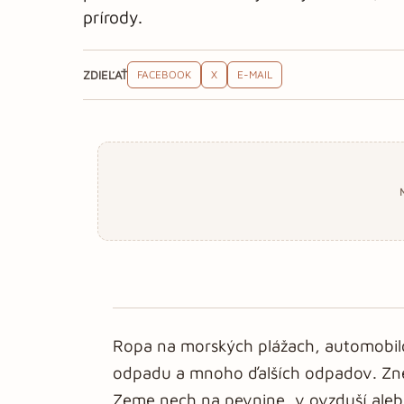
prírody.
ZDIEĽAŤ
FACEBOOK
X
E-MAIL
Ropa na morských plážach, automobilov
odpadu a mnoho ďalších odpadov. Zneč
Zeme nech na pevnine, v ovzduší alebo