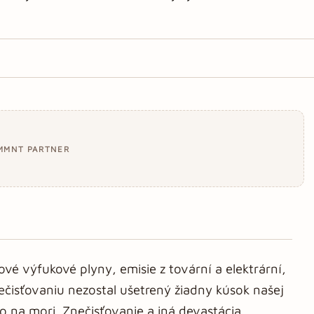
MMNT PARTNER
é výfukové plyny, emisie z tovární a elektrární,
isťovaniu nezostal ušetrený žiadny kúsok našej
 na mori. Znečisťovanie a iná devastácia