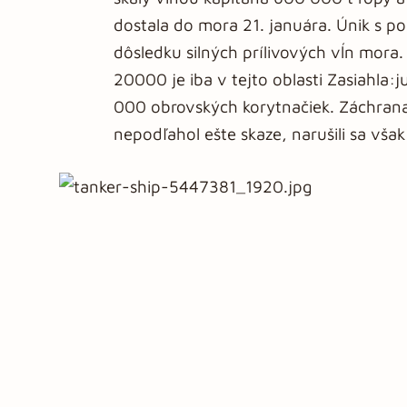
dostala do mora 21. januára. Únik s po
dôsledku silných prílivových vĺn mora
20000 je iba v tejto oblasti Zasiahla:
000 obrovských korytnačiek. Záchrana:
nepodľahol ešte skaze, narušili sa vš