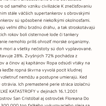
vo od samého vzniku civilizácie K znečisťovaniu
ím stále väčších supertankerov s obrovskými
ankerov sú spôsobené niekoľkými okolnosťami.
ajú veľmi dlhú brzdnú dráhu, a tak stroskotávajú
ich rokov boli cisternové lode či tankery
anie nemohlo príliš ohroziť morské organizmy.
 mori a všetky nečistoty sú doň vyplavované.
stavuje 28%. Zvyšných 72% pochádza z
v a činov aj kapitánov Ropa odsúdi vtáky na
 keďže ropná škvrna vyvolá pocit kľudnej
ž vzlietnuť nemôžu a postupne umierajú. Ked
otrávia. Ich premastené perie stráca izolačnú
EĽKÉ KATASTROFY v dejinách 16.1.2001
ostrov San Cristóbal aj ostrovček Floreana Do
a 300 000 ton ťažkého vykurovacieho oleja sa