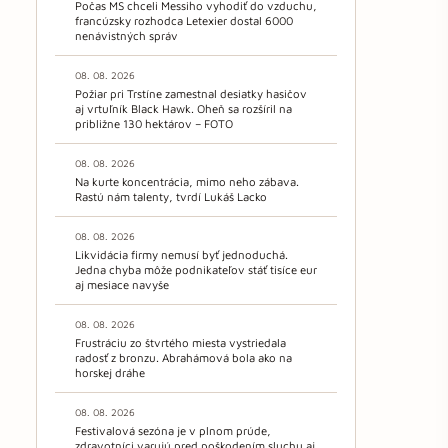
Počas MS chceli Messiho vyhodiť do vzduchu,
francúzsky rozhodca Letexier dostal 6000
nenávistných správ
08. 08. 2026
Požiar pri Trstíne zamestnal desiatky hasičov
aj vrtuľník Black Hawk. Oheň sa rozšíril na
približne 130 hektárov – FOTO
08. 08. 2026
Na kurte koncentrácia, mimo neho zábava.
Rastú nám talenty, tvrdí Lukáš Lacko
08. 08. 2026
Likvidácia firmy nemusí byť jednoduchá.
Jedna chyba môže podnikateľov stáť tisíce eur
aj mesiace navyše
08. 08. 2026
Frustráciu zo štvrtého miesta vystriedala
radosť z bronzu. Abrahámová bola ako na
horskej dráhe
08. 08. 2026
Festivalová sezóna je v plnom prúde,
zdravotníci varujú pred poškodením sluchu aj