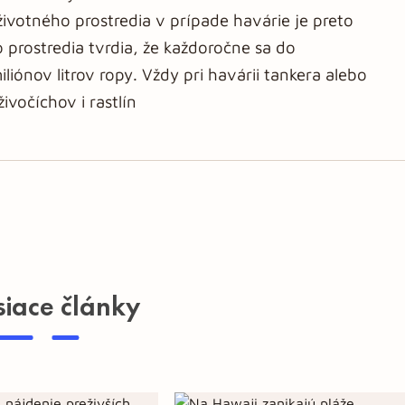
votného prostredia v prípade havárie je preto
 prostredia tvrdia, že každoročne sa do
ónov litrov ropy. Vždy pri havárii tankera alebo
ivočíchov i rastlín
siace články