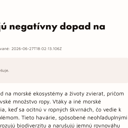
jú negatívny dopad na
ované:
2026-06-27T18:02:13.106Z
yšuje.
d na morské ekosystémy a životy zvierat, pričom
vské množstvo ropy. Vtáky a iné morské
a, keď sa ocitnú v ropných škvrnách, čo vedie k
blémom. Tieto havárie, spôsobené neohľaduplnými
hrozujú biodiverzitu a narušujú jemnú rovnováhu