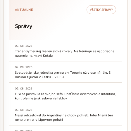
AKTUÁLNE
VŠETKY SPRÁVY
Správy
09. 08. 2026
Tréner Gymerskej má len slová chvály. Na tréningu sa aj poriadne
nasmejeme, vraví Kotala
09. 08. 2026
Svetová ženská jednotka prehrala v Toronte už v osemfinále. S
Ruskou žijúcou v Česku – VIDEO
09. 08. 2026
FIFA sa postavila za svojho šéfa. Dosť bolo očierňovania Infantina,
kontrola nie je skresľovanie faktov
09. 08. 2026
Messi odcestoval do Argentíny na otcov pohreb. Inter Miami bez
neho prehral v Ligovom pohári
09. 08. 2026