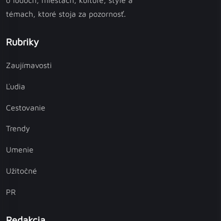
o ľuďoch, miestach, kultúre, štýle a
témach, ktoré stoja za pozornosť.
Rubriky
Zaujímavosti
Ľudia
Cestovanie
Trendy
Umenie
Užitočné
PR
Redakcia