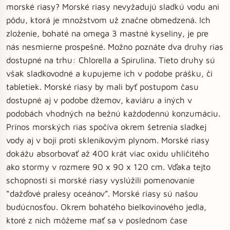
morské riasy? Morské riasy nevyžadujú sladkú vodu ani
pôdu, ktorá je množstvom už značne obmedzená. Ich
zloženie, bohaté na omega 3 mastné kyseliny, je pre
nás nesmierne prospešné. Možno poznáte dva druhy rias
dostupné na trhu: Chlorella a Spirulina. Tieto druhy sú
však sladkovodné a kupujeme ich v podobe prášku, či
tabletiek. Morské riasy by mali byť postupom času
dostupné aj v podobe džemov, kaviáru a iných v
podobách vhodných na bežnú každodennú konzumáciu.
Prínos morských rias spočíva okrem šetrenia sladkej
vody aj v boji proti skleníkovým plynom. Morské riasy
dokážu absorbovať až 400 krát viac oxidu uhličitého
ako stormy v rozmere 90 x 90 x 120 cm. Vďaka tejto
schopnosti si morské riasy vyslúžili pomenovanie
“dažďové pralesy oceánov”. Morské riasy sú našou
budúcnosťou. Okrem bohatého bielkovinového jedla,
ktoré z nich môžeme mať sa v poslednom čase