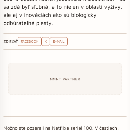
sa zdá byť sľubná, a to nielen v oblasti výživy,
ale aj v inováciách ako sú biologicky
odbúrateľné plasty.
ZDIEĽAŤ
FACEBOOK
X
E-MAIL
MMNT PARTNER
Možno ste pozerali na Netflixe seriál 100. V častiach,