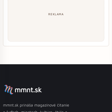
REKLAMA
mmnt.sk
mmnt.sk prináša magazínové čítanie