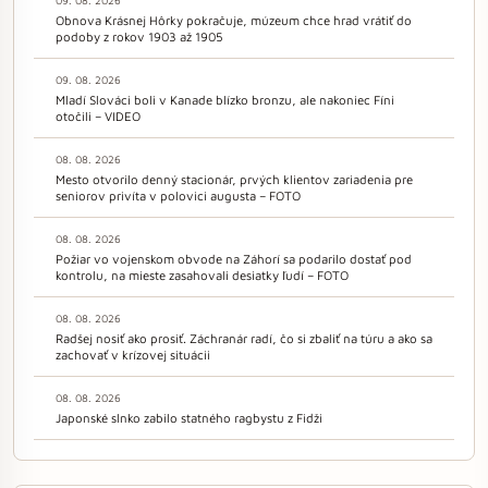
Obnova Krásnej Hôrky pokračuje, múzeum chce hrad vrátiť do
podoby z rokov 1903 až 1905
09. 08. 2026
Mladí Slováci boli v Kanade blízko bronzu, ale nakoniec Fíni
otočili – VIDEO
08. 08. 2026
Mesto otvorilo denný stacionár, prvých klientov zariadenia pre
seniorov privíta v polovici augusta – FOTO
08. 08. 2026
Požiar vo vojenskom obvode na Záhorí sa podarilo dostať pod
kontrolu, na mieste zasahovali desiatky ľudí – FOTO
08. 08. 2026
Radšej nosiť ako prosiť. Záchranár radí, čo si zbaliť na túru a ako sa
zachovať v krízovej situácii
08. 08. 2026
Japonské slnko zabilo statného ragbystu z Fidži