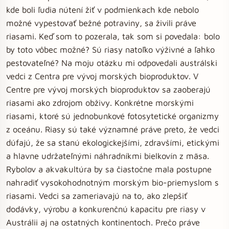
kde boli ľudia nútení žiť v podmienkach kde nebolo
možné vypestovať bežné potraviny, sa živili práve
riasami. Keď som to pozerala, tak som si povedala: bolo
by toto vôbec možné? Sú riasy natoľko výživné a ľahko
pestovateľné? Na moju otázku mi odpovedali austrálski
vedci z Centra pre vývoj morských bioproduktov. V
Centre pre vývoj morských bioproduktov sa zaoberajú
riasami ako zdrojom obživy. Konkrétne morskými
riasami, ktoré sú jednobunkové fotosytetické organizmy
z oceánu. Riasy sú také významné práve preto, že vedci
dúfajú, že sa stanú ekologickejšími, zdravšími, etickými
a hlavne udržateľnými náhradníkmi bielkovín z mäsa.
Rybolov a akvakultúra by sa čiastočne mala postupne
nahradiť vysokohodnotným morským bio-priemyslom s
riasami. Vedci sa zameriavajú na to, ako zlepšiť
dodávky, výrobu a konkurenčnú kapacitu pre riasy v
Austrálii aj na ostatných kontinentoch. Prečo práve