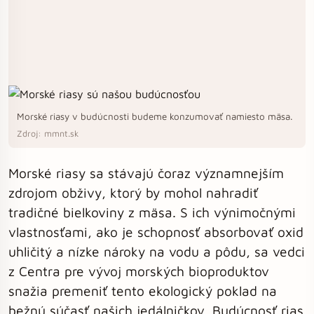
Morské riasy v budúcnosti budeme konzumovať namiesto mäsa.
Zdroj: mmnt.sk
Morské riasy sa stávajú čoraz významnejším
zdrojom obživy, ktorý by mohol nahradiť
tradičné bielkoviny z mäsa. S ich výnimočnými
vlastnosťami, ako je schopnosť absorbovať oxid
uhličitý a nízke nároky na vodu a pôdu, sa vedci
z Centra pre vývoj morských bioproduktov
snažia premeniť tento ekologický poklad na
bežnú súčasť našich jedálničkov. Budúcnosť rias