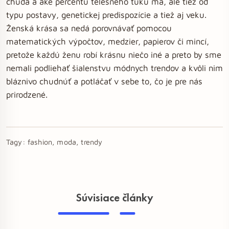
chudá a aké percentu telesného tuku má, ale tiež od
typu postavy, genetickej predispozície a tiež aj veku.
Ženská krása sa nedá porovnávať pomocou
matematických výpočtov, medzier, papierov či mincí,
pretože každú ženu robí krásnu niečo iné a preto by sme
nemali podliehať šialenstvu módnych trendov a kvôli nim
bláznivo chudnúť a potláčať v sebe to, čo je pre nás
prirodzené.
Tagy:
fashion, moda, trendy
Súvisiace články