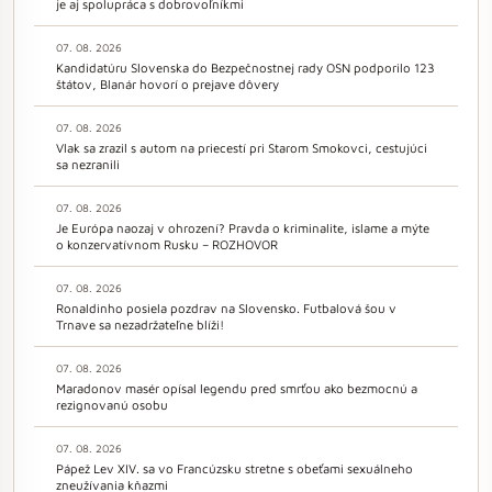
je aj spolupráca s dobrovoľníkmi
07. 08. 2026
Kandidatúru Slovenska do Bezpečnostnej rady OSN podporilo 123
štátov, Blanár hovorí o prejave dôvery
07. 08. 2026
Vlak sa zrazil s autom na priecestí pri Starom Smokovci, cestujúci
sa nezranili
07. 08. 2026
Je Európa naozaj v ohrození? Pravda o kriminalite, islame a mýte
o konzervatívnom Rusku – ROZHOVOR
07. 08. 2026
Ronaldinho posiela pozdrav na Slovensko. Futbalová šou v
Trnave sa nezadržateľne blíži!
07. 08. 2026
Maradonov masér opísal legendu pred smrťou ako bezmocnú a
rezignovanú osobu
07. 08. 2026
Pápež Lev XIV. sa vo Francúzsku stretne s obeťami sexuálneho
zneužívania kňazmi