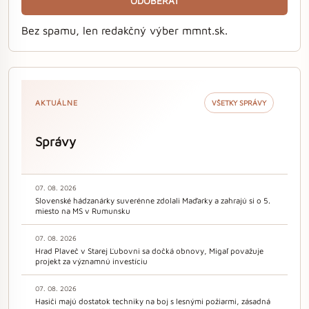
ODOBERAŤ
Bez spamu, len redakčný výber mmnt.sk.
AKTUÁLNE
VŠETKY SPRÁVY
Správy
07. 08. 2026
Slovenské hádzanárky suverénne zdolali Maďarky a zahrajú si o 5.
miesto na MS v Rumunsku
07. 08. 2026
Hrad Plaveč v Starej Ľubovni sa dočká obnovy, Migaľ považuje
projekt za významnú investíciu
07. 08. 2026
Hasiči majú dostatok techniky na boj s lesnými požiarmi, zásadná