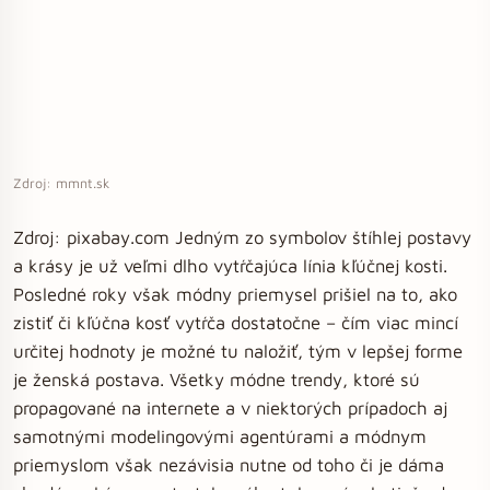
Zdroj: mmnt.sk
Zdroj: pixabay.com Jedným zo symbolov štíhlej postavy
a krásy je už veľmi dlho vytŕčajúca línia kľúčnej kosti.
Posledné roky však módny priemysel prišiel na to, ako
zistiť či kľúčna kosť vytŕča dostatočne – čím viac mincí
určitej hodnoty je možné tu naložiť, tým v lepšej forme
je ženská postava. Všetky módne trendy, ktoré sú
propagované na internete a v niektorých prípadoch aj
samotnými modelingovými agentúrami a módnym
priemyslom však nezávisia nutne od toho či je dáma