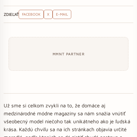
ZDIEĽAŤ
FACEBOOK
X
E-MAIL
MMNT PARTNER
Už sme si celkom zvykli na to, že domáce aj
medzinárodné módne magazíny sa nám snažia vnútiť
všeobecný model niečoho tak unikátneho ako je ľudská
krása. Každú chvíľu sa na ich stránkach objavia určité