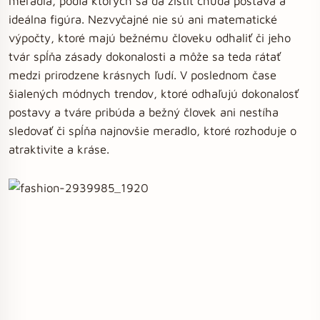
meradlá, podľa ktorých sa dá zistiť chudá postava a
ideálna figúra. Nezvyčajné nie sú ani matematické
výpočty, ktoré majú bežnému človeku odhaliť či jeho
tvár spĺňa zásady dokonalosti a môže sa teda rátať
medzi prirodzene krásnych ľudí. V poslednom čase
šialených módnych trendov, ktoré odhaľujú dokonalosť
postavy a tváre pribúda a bežný človek ani nestíha
sledovať či spĺňa najnovšie meradlo, ktoré rozhoduje o
atraktivite a kráse.