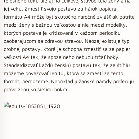
telesného tuku ale aj na celkovej stavbe tela ženy a na
jej veku. Zmestiť svoju postavu za hárok papiera
formátu A4 môže byť skutočne náročné zvlášť ak patríte
medzi ženy s bežnou veľkosťou a nie medzi modelky,
ktorých postava je kritizovaná v každom periodiku
zaoberajúcom sa zdravou stravou. Naozaj existuje typ
drobnej postavy, ktorá je schopná zmestiť sa za papier
veľkosti A4 tak, že spoza neho nebudú trčať boky.
Štandardizovať každú ženskú postavu tak, že za štíhlu
môžeme považovať len tú, ktorá sa zmestí za tento
formát, nemôžeme. Napríklad južanské národy preferujú
práve ženu so širšími bokmi.