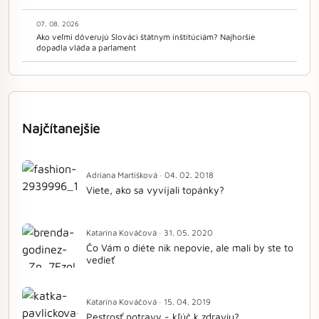
07. 08. 2026
Ako veľmi dôverujú Slováci štátnym inštitúciám? Najhoršie
dopadla vláda a parlament
Najčítanejšie
Adriana Martišková · 04. 02. 2018
Viete, ako sa vyvíjali topánky?
Katarína Kováčová · 31. 05. 2020
Čo Vám o diéte nik nepovie, ale mali by ste to
vedieť
Katarína Kováčová · 15. 04. 2019
Pestrosť potravy - kľúč k zdraviu?