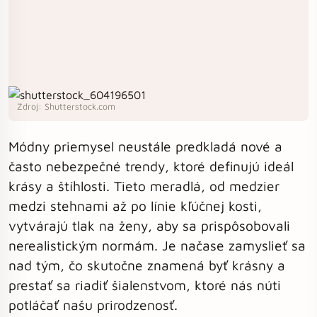
Zdroj: Shutterstock.com
Módny priemysel neustále predkladá nové a
často nebezpečné trendy, ktoré definujú ideál
krásy a štíhlosti. Tieto meradlá, od medzier
medzi stehnami až po línie kľúčnej kosti,
vytvárajú tlak na ženy, aby sa prispôsobovali
nerealistickým normám. Je načase zamyslieť sa
nad tým, čo skutočne znamená byť krásny a
prestať sa riadiť šialenstvom, ktoré nás núti
potláčať našu prirodzenosť.