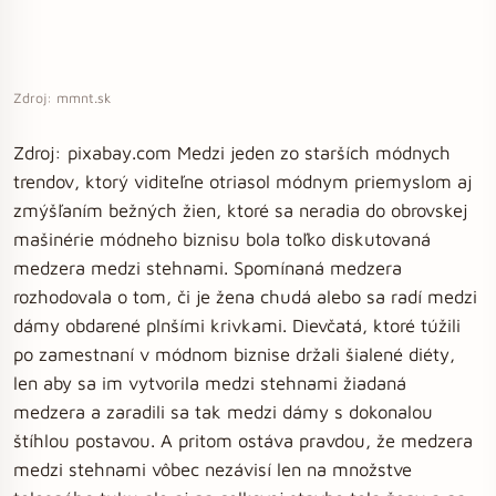
Zdroj: mmnt.sk
Zdroj: pixabay.com Medzi jeden zo starších módnych
trendov, ktorý viditeľne otriasol módnym priemyslom aj
zmýšľaním bežných žien, ktoré sa neradia do obrovskej
mašinérie módneho biznisu bola toľko diskutovaná
medzera medzi stehnami. Spomínaná medzera
rozhodovala o tom, či je žena chudá alebo sa radí medzi
dámy obdarené plnšími krivkami. Dievčatá, ktoré túžili
po zamestnaní v módnom biznise držali šialené diéty,
len aby sa im vytvorila medzi stehnami žiadaná
medzera a zaradili sa tak medzi dámy s dokonalou
štíhlou postavou. A pritom ostáva pravdou, že medzera
medzi stehnami vôbec nezávisí len na množstve