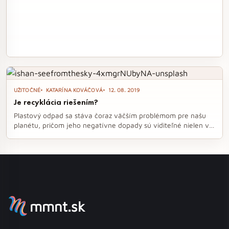
UŽITOČNÉ
KATARÍNA KOVÁČOVÁ
12. 08. 2019
Je recyklácia riešením?
Plastový odpad sa stáva čoraz väčším problémom pre našu
planétu, pričom jeho negatívne dopady sú viditeľné nielen v
oceánoch, ale aj v prírode okolo nás. Diskusia o recyklácii
plastov sa rozdeľuje na dva tábory – jedni veria v jej
schopnosti, druhí sa snažia plasty nahradiť ekologickejšími
alternatívami. Napriek tomu, že recyklácia je dôležitým
krokom, sama o sebe nedokáže vyriešiť problém nadmerného
používania plastov, ktorý nás obklopuje.
mmnt.sk