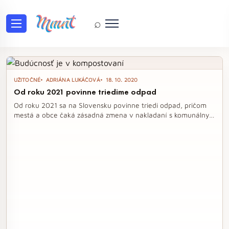
⌕
Tag: odpad
UŽITOČNÉ
ADRIÁNA LUKÁČOVÁ
18. 10. 2020
Od roku 2021 povinne triedime odpad
Od roku 2021 sa na Slovensku povinne triedi odpad, pričom
mestá a obce čaká zásadná zmena v nakladaní s komunálnym
odpadom. Cieľom je znížiť množstvo odpadu na skládkach a
podporiť kompostovanie a recykláciu, čo je nevyhnutné pre
ochranu životného prostredia. S prichádzajúcimi dotáciami z
Európskej únie sa otvárajú možnosti na zriadenie
kompostérov a zber kuchynského bioodpadu, čo môže prispieť
k efektívnejšiemu nakladaniu s odpadom v domácnostiach.