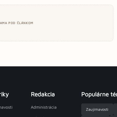
LAMA POD ČLÁNKOM
iky
Redakcia
Populárne t
mavosti
Administrácia
Zaujímavosti