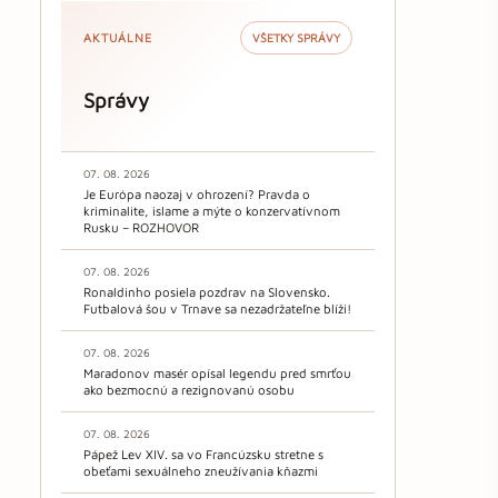
AKTUÁLNE
VŠETKY SPRÁVY
Správy
07. 08. 2026
Je Európa naozaj v ohrození? Pravda o
kriminalite, islame a mýte o konzervatívnom
Rusku – ROZHOVOR
07. 08. 2026
Ronaldinho posiela pozdrav na Slovensko.
Futbalová šou v Trnave sa nezadržateľne blíži!
07. 08. 2026
Maradonov masér opísal legendu pred smrťou
ako bezmocnú a rezignovanú osobu
07. 08. 2026
Pápež Lev XIV. sa vo Francúzsku stretne s
obeťami sexuálneho zneužívania kňazmi