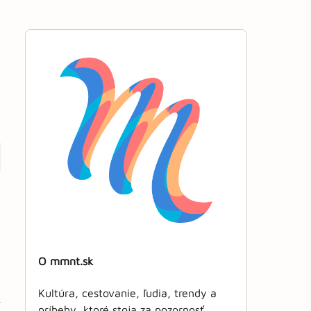
O mmnt.sk
Kultúra, cestovanie, ľudia, trendy a
príbehy, ktoré stoja za pozornosť.