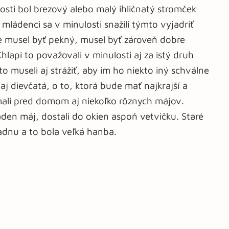
sti bol brezový alebo malý ihličnatý stromček
mládenci sa v minulosti snažili týmto vyjadriť
e musel byť pekný, musel byť zároveň dobre
lapi to považovali v minulosti aj za istý druh
o museli aj strážiť, aby im ho niekto iný schválne
aj dievčatá, o to, ktorá bude mať najkrajší a
 mali pred domom aj niekoľko rôznych májov.
den máj, dostali do okien aspoň vetvičku. Staré
iadnu a to bola veľká hanba.