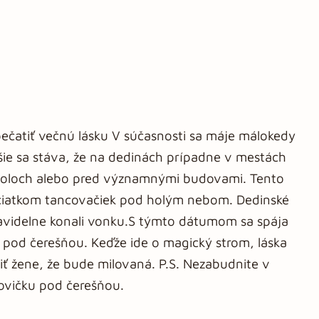
spečatiť večnú lásku V súčasnosti sa máje málokedy
jšie sa stáva, že na dedinách prípadne v mestách
stoloch alebo pred významnými budovami. Tento
ačiatkom tancovačiek pod holým nebom. Dedinské
videlne konali vonku.S týmto dátumom sa spája
a pod čerešňou. Keďže ide o magický strom, láska
iť žene, že bude milovaná. P.S. Nezabudnite v
ovičku pod čerešňou.