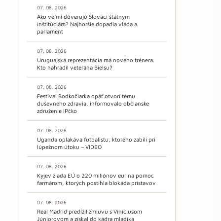
07. 08. 2026
Ako veľmi dôverujú Slováci štátnym
inštitúciám? Najhoršie dopadla vláda a
parlament
07. 08. 2026
Uruguajská reprezentácia má nového trénera.
Kto nahradil veterána Bielsu?
07. 08. 2026
Festival Bodkočiarka opäť otvorí tému
duševného zdravia, informovalo občianske
združenie IPčko
07. 08. 2026
Uganda oplakáva futbalistu, ktorého zabili pri
lúpežnom útoku – VIDEO
07. 08. 2026
Kyjev žiada EÚ o 220 miliónov eur na pomoc
farmárom, ktorých postihla blokáda prístavov
07. 08. 2026
Real Madrid predĺžil zmluvu s Viníciusom
Júniorovom a získal do kádra mladíka