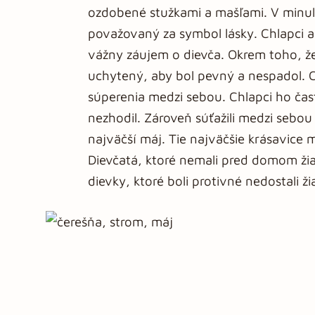
ozdobené stužkami a mašľami. V minulo
považovaný za symbol lásky. Chlapci a 
vážny záujem o dievča. Okrem toho, ž
uchytený, aby bol pevný a nespadol. Ch
súperenia medzi sebou. Chlapci ho čast
nezhodil. Zároveň súťažili medzi sebou 
najväčší máj. Tie najväčšie krásavice
Dievčatá, ktoré nemali pred domom žia
dievky, ktoré boli protivné nedostali ž