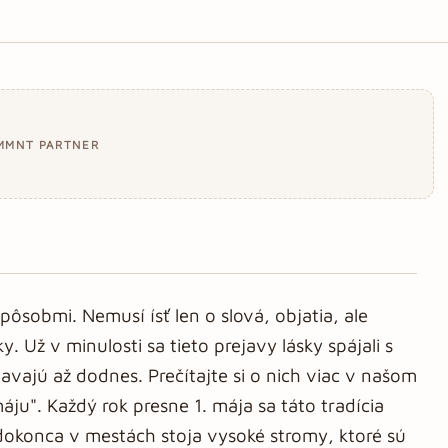
MMNT PARTNER
ôsobmi. Nemusí ísť len o slová, objatia, ale
. Už v minulosti sa tieto prejavy lásky spájali s
avajú až dodnes. Prečítajte si o nich viac v našom
áju". Každý rok presne 1. mája sa táto tradícia
dokonca v mestách stoja vysoké stromy, ktoré sú