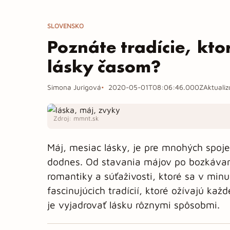
SLOVENSKO
Poznáte tradície, kto
lásky časom?
Simona Jurigová
2020-05-01T08:06:46.000Z
Aktuali
Zdroj: mmnt.sk
Máj, mesiac lásky, je pre mnohých spojen
dodnes. Od stavania májov po bozkávan
romantiky a súťaživosti, ktoré sa v min
fascinujúcich tradícií, ktoré ožívajú k
je vyjadrovať lásku rôznymi spôsobmi.