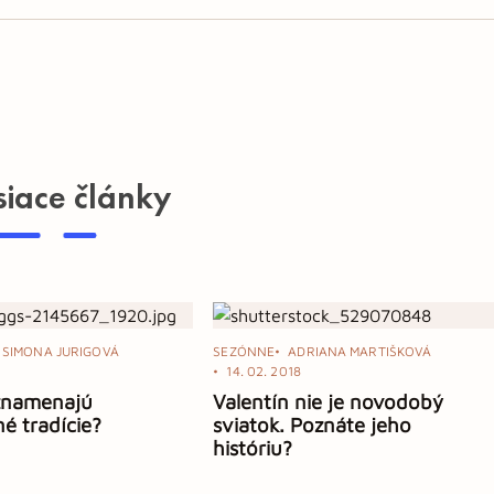
siace články
SIMONA JURIGOVÁ
SEZÓNNE
ADRIANA MARTIŠKOVÁ
1
14. 02. 2018
 znamenajú
Valentín nie je novodobý
é tradície?
sviatok. Poznáte jeho
históriu?