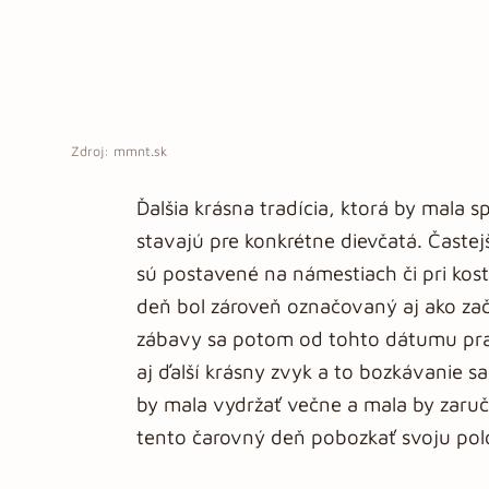
Zdroj: mmnt.sk
Ďalšia krásna tradícia, ktorá by mala 
stavajú pre konkrétne dievčatá. Časte
sú postavené na námestiach či pri ko
deň bol zároveň označovaný aj ako z
zábavy sa potom od tohto dátumu pra
aj ďalší krásny zvyk a to bozkávanie s
by mala vydržať večne a mala by zaruč
tento čarovný deň pobozkať svoju pol