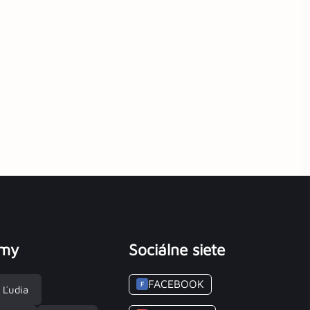
émy
Sociálne siete
FACEBOOK
F
Ľudia