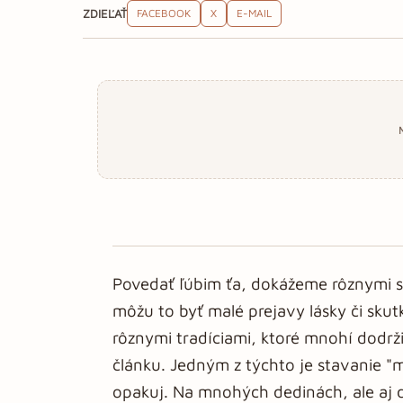
ZDIEĽAŤ
FACEBOOK
X
E-MAIL
Povedať ľúbim ťa, dokážeme rôznymi sp
môžu to byť malé prejavy lásky či skutky
rôznymi tradíciami, ktoré mnohí dodrži
článku. Jedným z týchto je stavanie "m
opakuj. Na mnohých dedinách, ale aj 