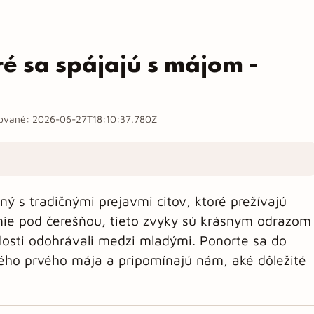
ré sa spájajú s májom -
zované:
2026-06-27T18:10:37.780Z
ý s tradičnými prejavmi citov, ktoré prežívajú
ie pod čerešňou, tieto zvyky sú krásnym odrazom
ulosti odohrávali medzi mladými. Ponorte sa do
aždého prvého mája a pripomínajú nám, aké dôležité