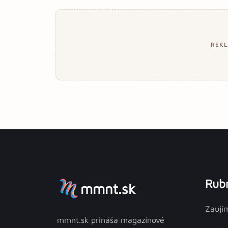
REK
Rubr
mmnt.sk
Zaují
mmnt.sk prináša magazínové