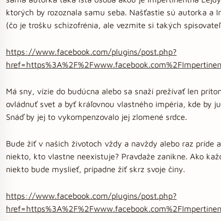
ktorých by rozoznala samu seba. Našťastie sú autorka a I
(čo je trošku schizofrénia, ale vezmite si takých spisovate
https://www.facebook.com/plugins/post.php?
href=https%3A%2F%2Fwww.facebook.com%2FImpertin
Má sny, vízie do budúcna alebo sa snaží prežívať len prí
ovládnuť svet a byť kráľovnou vlastného impéria, kde by ju ľ
Snáď by jej to vykompenzovalo jej zlomené srdce.
Bude žiť v našich životoch vždy a navždy alebo raz príde a
niekto, kto vlastne neexistuje? Pravdaže zanikne. Ako kaž
niekto bude myslieť, prípadne žiť skrz svoje činy.
https://www.facebook.com/plugins/post.php?
href=https%3A%2F%2Fwww.facebook.com%2FImpertin