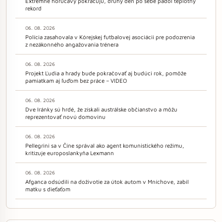
Extrémne horúčavy pokračujú, druhý deň po sebe padol teplotný
rekord
06. 08. 2026
Polícia zasahovala v Kórejskej futbalovej asociácii pre podozrenia
z nezákonného angažovania trénera
06. 08. 2026
Projekt Ľudia a hrady bude pokračovať aj budúci rok, pomôže
pamiatkam aj ľuďom bez práce – VIDEO
06. 08. 2026
Dve Iránky sú hrdé, že získali austrálske občianstvo a môžu
reprezentovať novú domovinu
06. 08. 2026
Pellegrini sa v Číne správal ako agent komunistického režimu,
kritizuje europoslankyňa Lexmann
06. 08. 2026
Afganca odsúdili na doživotie za útok autom v Mníchove, zabil
matku s dieťaťom