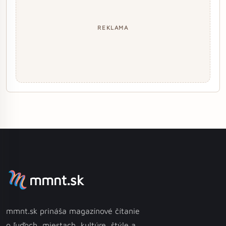
REKLAMA
mmnt.sk
mmnt.sk prináša magazínové čítanie
o ľuďoch, miestach, kultúre, štýle a