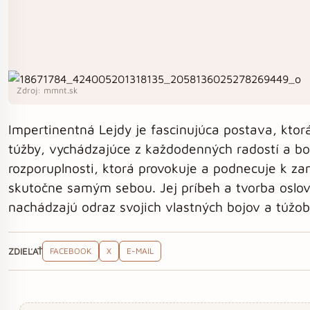
Zdroj: mmnt.sk
Impertinentná Lejdy je fascinujúca postava, ktorá
túžby, vychádzajúce z každodenných radostí a bo
rozporuplnosti, ktorá provokuje a podnecuje k z
skutočne samým sebou. Jej príbeh a tvorba oslov
nachádzajú odraz svojich vlastných bojov a túžob
ZDIEĽAŤ
FACEBOOK
X
E-MAIL