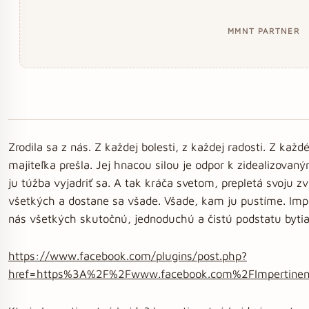
MMNT PARTNER
Zrodila sa z nás. Z každej bolesti, z každej radosti. Z kaž
majiteľka prešla. Jej hnacou silou je odpor k zidealizova
ju túžba vyjadriť sa. A tak kráča svetom, prepletá svoju z
všetkých a dostane sa všade. Všade, kam ju pustíme. Impe
nás všetkých skutočnú, jednoduchú a čistú podstatu bytia
https://www.facebook.com/plugins/post.php?
href=https%3A%2F%2Fwww.facebook.com%2FImpertin