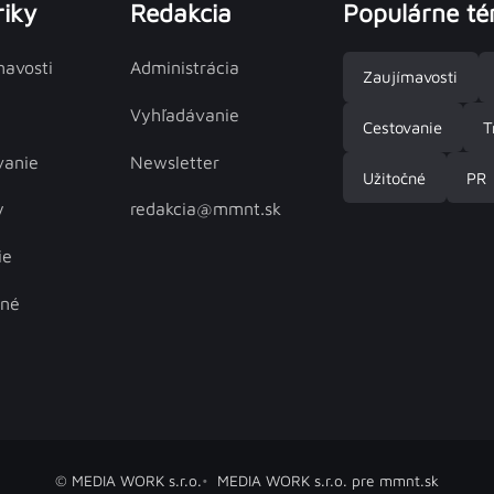
iky
Redakcia
Populárne t
mavosti
Administrácia
Zaujímavosti
Vyhľadávanie
Cestovanie
T
vanie
Newsletter
Užitočné
PR
y
redakcia@mmnt.sk
ie
čné
© MEDIA WORK s.r.o.
MEDIA WORK s.r.o. pre mmnt.sk