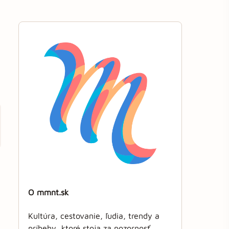
O mmnt.sk
Kultúra, cestovanie, ľudia, trendy a
príbehy, ktoré stoja za pozornosť.