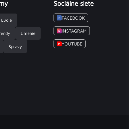
émy
Sociálne siete
FACEBOOK
F
Ľudia
INSTAGRAM
IG
rendy
Umenie
YOUTUBE
▶
Spravy