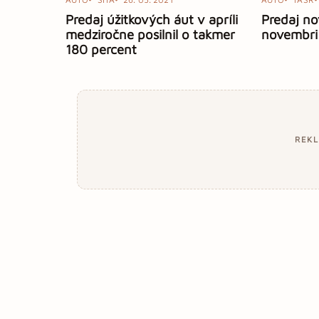
Predaj úžitkových áut v apríli
Predaj no
medziročne posilnil o takmer
novembri 
180 percent
REK