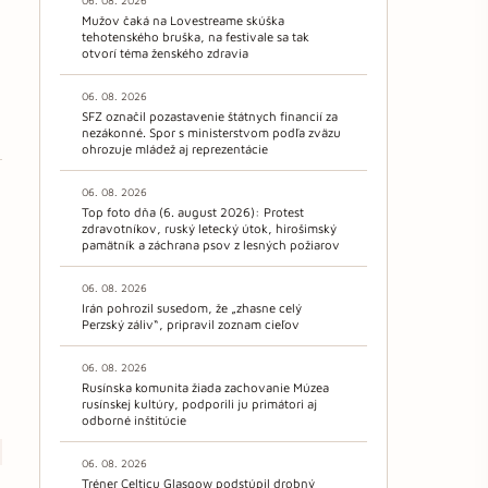
06. 08. 2026
Mužov čaká na Lovestreame skúška
tehotenského bruška, na festivale sa tak
otvorí téma ženského zdravia
06. 08. 2026
SFZ označil pozastavenie štátnych financií za
nezákonné. Spor s ministerstvom podľa zväzu
ohrozuje mládež aj reprezentácie
06. 08. 2026
Top foto dňa (6. august 2026): Protest
zdravotníkov, ruský letecký útok, hirošimský
pamätník a záchrana psov z lesných požiarov
06. 08. 2026
Irán pohrozil susedom, že „zhasne celý
Perzský záliv“, pripravil zoznam cieľov
06. 08. 2026
Rusínska komunita žiada zachovanie Múzea
rusínskej kultúry, podporili ju primátori aj
odborné inštitúcie
06. 08. 2026
Tréner Celticu Glasgow podstúpil drobný