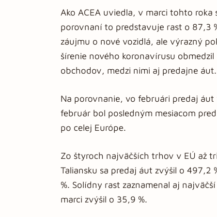
Ako ACEA uviedla, v marci tohto roka
porovnaní to predstavuje rast o 87,3 
záujmu o nové vozidlá, ale výrazný pok
šírenie nového koronavírusu obmedzil 
obchodov, medzi nimi aj predajne áut.
Na porovnanie, vo februári predaj áut
február bol posledným mesiacom pred 
po celej Európe.
Zo štyroch najväčších trhov v EÚ až tr
Taliansku sa predaj áut zvýšil o 497,2
%. Solídny rast zaznamenal aj najväčš
marci zvýšil o 35,9 %.