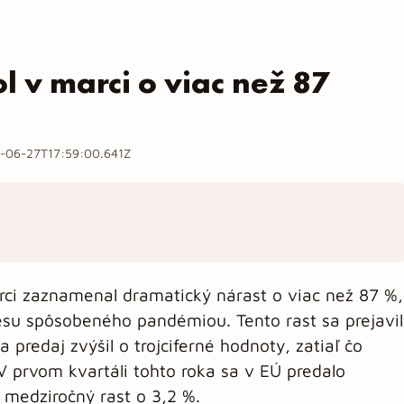
l v marci o viac než 87
-06-27T17:59:00.641Z
rci zaznamenal dramatický nárast o viac než 87 %,
su spôsobeného pandémiou. Tento rast sa prejavil
 predaj zvýšil o trojciferné hodnoty, zatiaľ čo
 V prvom kvartáli tohto roka sa v EÚ predalo
e medziročný rast o 3,2 %.