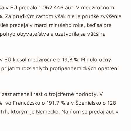
 sa v EÚ predalo 1.062.446 áut. V medziročnom
%. Za prudkým rastom však nie je prudké zvýšenie
les predaja v marci minulého roka, keď sa pre
pohyb obyvateľstva a uzatvorila sa väčšina
 v EÚ klesol medziročne o 19,3 %. Minuloročný
prijatím rozsiahlych protipandemických opatrení
i zaznamenali rast o trojciferné hodnoty. V
 %, vo Francúzsku o 191,7 % a v Španielsku o 128
í trh, ktorým je Nemecko. Na ňom sa predaj áut v