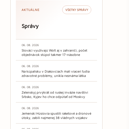
AKTUÁLNE
VŠETKY SPRÁVY
Správy
06. 08. 2026
Slováci využívajú Wolt aj v zahraničí, počet
objednávok stúpol takmer 17-násobne
06. 08. 2026
Na kúpalisku v Diakovciach mali viacerí ľudia
zdravotné problémy, unikla neznáma látka
06. 08. 2026
Zelenskyj prvýkrát od ruskej invázie navštívi
Srbsko, Kyjev ho chce odpútať od Moskvy
06. 08. 2026
Jemenskí Húsíovia spustili raketové a dronové
útoky, zabili najmenej 38 vládnych vojakov