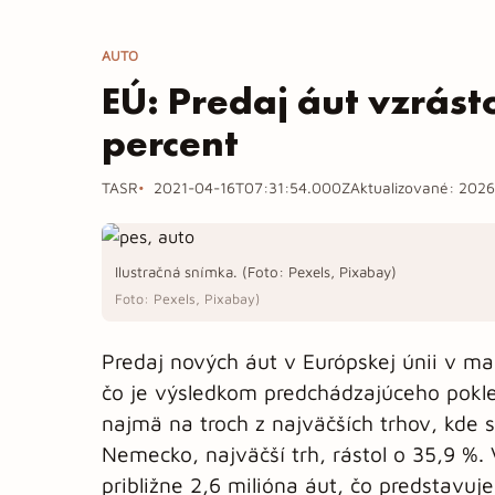
AUTO
EÚ: Predaj áut vzrásto
percent
TASR
2021-04-16T07:31:54.000Z
Aktualizované:
2026
Ilustračná snímka. (Foto: Pexels, Pixabay)
Foto: Pexels, Pixabay)
Predaj nových áut v Európskej únii v ma
čo je výsledkom predchádzajúceho pokle
najmä na troch z najväčších trhov, kde sa
Nemecko, najväčší trh, rástol o 35,9 %.
približne 2,6 milióna áut, čo predstavuj