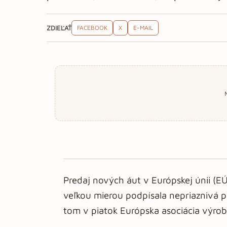
ZDIEĽAŤ
FACEBOOK
X
E-MAIL
Predaj nových áut v Európskej únii (EÚ
veľkou mierou podpísala nepriaznivá p
tom v piatok Európska asociácia výro