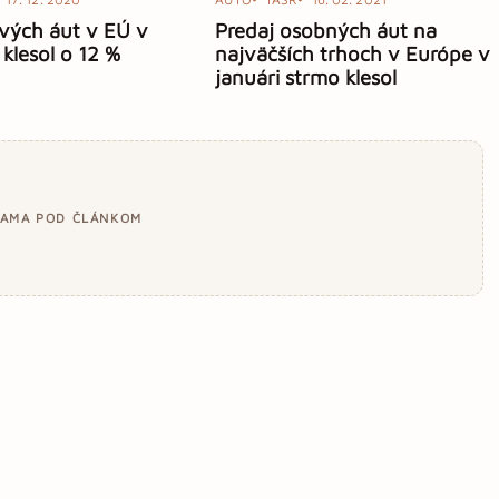
vých áut v EÚ v
Predaj osobných áut na
klesol o 12 %
najväčších trhoch v Európe v
januári strmo klesol
LAMA POD ČLÁNKOM