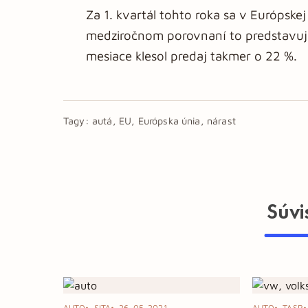
Za 1. kvartál tohto roka sa v Európskej 
medziročnom porovnaní to predstavuje
mesiace klesol predaj takmer o 22 %.
Tagy:
autá, EU, Európska únia, nárast
Súvi
AUTO
SITA
26. 05. 2021
AUTO
TASR