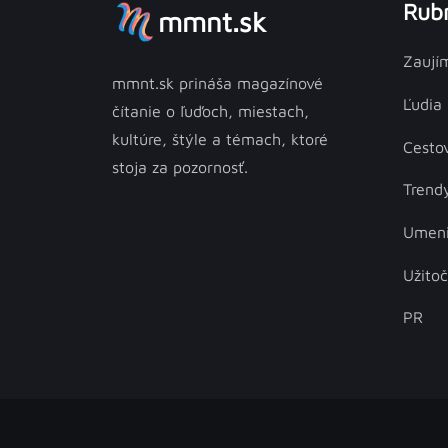
Rubr
mmnt.sk
Zaují
mmnt.sk prináša magazínové
Ľudia
čítanie o ľuďoch, miestach,
kultúre, štýle a témach, ktoré
Cesto
stoja za pozornosť.
Trend
Umen
Užito
PR