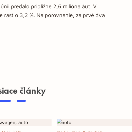
únii predalo približne 2,6 milióna áut. V
 rast o 3,2 %. Na porovnanie, za prvé dva
siace články
17. 12. 2020
AUTO
TASR
16. 02. 2021