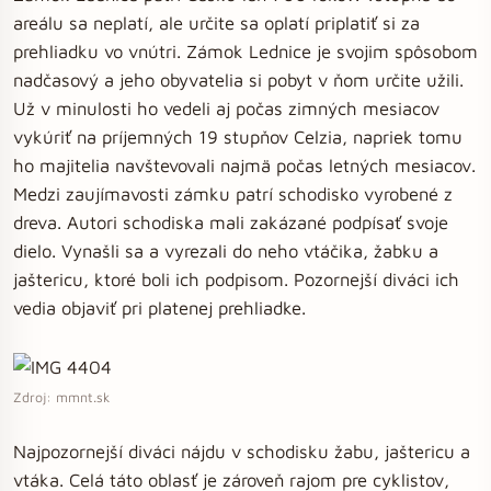
areálu sa neplatí, ale určite sa oplatí priplatiť si za
prehliadku vo vnútri. Zámok Lednice je svojim spôsobom
nadčasový a jeho obyvatelia si pobyt v ňom určite užili.
Už v minulosti ho vedeli aj počas zimných mesiacov
vykúriť na príjemných 19 stupňov Celzia, napriek tomu
ho majitelia navštevovali najmä počas letných mesiacov.
Medzi zaujímavosti zámku patrí schodisko vyrobené z
dreva. Autori schodiska mali zakázané podpísať svoje
dielo. Vynašli sa a vyrezali do neho vtáčika, žabku a
jaštericu, ktoré boli ich podpisom. Pozornejší diváci ich
vedia objaviť pri platenej prehliadke.
Zdroj: mmnt.sk
Najpozornejší diváci nájdu v schodisku žabu, jaštericu a
vtáka. Celá táto oblasť je zároveň rajom pre cyklistov,