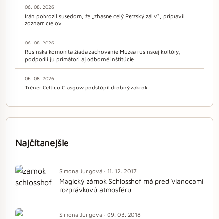
06. 08. 2026
Irán pohrozil susedom, že „zhasne celý Perzský záliv“, pripravil
zoznam cieľov
06. 08. 2026
Rusínska komunita žiada zachovanie Múzea rusínskej kultúry,
podporili ju primátori aj odborné inštitúcie
06. 08. 2026
Tréner Celticu Glasgow podstúpil drobný zákrok
Najčítanejšie
Simona Jurigová · 11. 12. 2017
Magický zámok Schlosshof má pred Vianocami
rozprávkovú atmosféru
Simona Jurigová · 09. 03. 2018