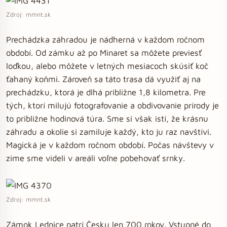
Zdroj: mmnt.sk
Prechádzka záhradou je nádherná v každom ročnom
období. Od zámku až po Minaret sa môžete previesť
loďkou, alebo môžete v letných mesiacoch skúsiť koč
ťahaný koňmi. Zároveň sa táto trasa dá využiť aj na
prechádzku, ktorá je dlhá približne 1,8 kilometra. Pre
tých, ktorí milujú fotografovanie a obdivovanie prírody je
to približne hodinová túra. Sme si však istí, že krásnu
záhradu a okolie si zamiluje každý, kto ju raz navštívi.
Magická je v každom ročnom období. Počas návštevy v
zime sme videli v areáli voľne pobehovať srnky.
Zdroj: mmnt.sk
Zámok Lednice patrí Česku len 700 rokov. Vstupné do