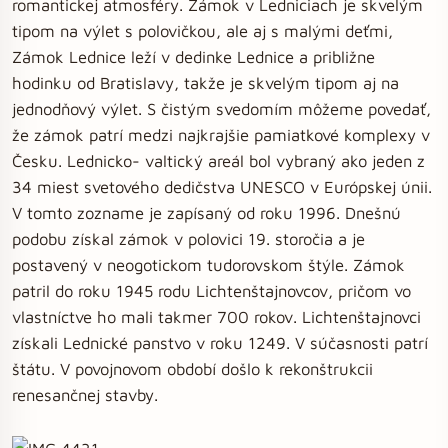
romantickej atmosféry. Zámok v Ledniciach je skvelým
tipom na výlet s polovičkou, ale aj s malými deťmi,
Zámok Lednice leží v dedinke Lednice a približne
hodinku od Bratislavy, takže je skvelým tipom aj na
jednodňový výlet. S čistým svedomím môžeme povedať,
že zámok patrí medzi najkrajšie pamiatkové komplexy v
Česku. Lednicko- valtický areál bol vybraný ako jeden z
34 miest svetového dedičstva UNESCO v Európskej únii.
V tomto zozname je zapísaný od roku 1996. Dnešnú
podobu získal zámok v polovici 19. storočia a je
postavený v neogotickom tudorovskom štýle. Zámok
patril do roku 1945 rodu Lichtenštajnovcov, pričom vo
vlastníctve ho mali takmer 700 rokov. Lichtenštajnovci
získali Lednické panstvo v roku 1249. V súčasnosti patrí
štátu. V povojnovom období došlo k rekonštrukcii
renesančnej stavby.