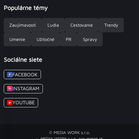
Populárne témy
Zaujímavosti
Ľudia
Cestovanie
Trendy
Umenie
Užitočné
PR
Spravy
Sociálne siete
FACEBOOK
F
INSTAGRAM
IG
YOUTUBE
▶
© MEDIA WORK s.r.o.
MEDIA WORK s.r.o. pre mmnt.sk