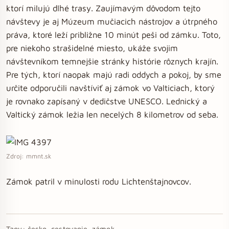
ktorí milujú dlhé trasy. Zaujímavým dôvodom tejto
návštevy je aj Múzeum mučiacich nástrojov a útrpného
práva, ktoré leží približne 10 minút peši od zámku. Toto,
pre niekoho strašidelné miesto, ukáže svojim
návštevníkom temnejšie stránky histórie rôznych krajín.
Pre tých, ktorí naopak majú radi oddych a pokoj, by sme
určite odporučili navštíviť aj zámok vo Valticiach, ktorý
je rovnako zapísaný v dedičstve UNESCO. Lednický a
Valtický zámok ležia len necelých 8 kilometrov od seba.
Zdroj: mmnt.sk
Zámok patril v minulosti rodu Lichtenštajnovcov.
Tagy:
česko, cestovanie, zámok