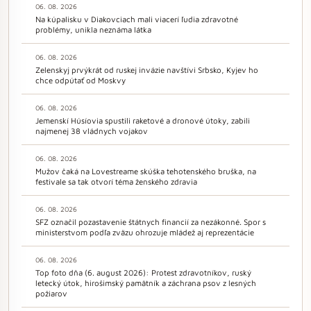
06. 08. 2026
Na kúpalisku v Diakovciach mali viacerí ľudia zdravotné
problémy, unikla neznáma látka
06. 08. 2026
Zelenskyj prvýkrát od ruskej invázie navštívi Srbsko, Kyjev ho
chce odpútať od Moskvy
06. 08. 2026
Jemenskí Húsíovia spustili raketové a dronové útoky, zabili
najmenej 38 vládnych vojakov
06. 08. 2026
Mužov čaká na Lovestreame skúška tehotenského bruška, na
festivale sa tak otvorí téma ženského zdravia
06. 08. 2026
SFZ označil pozastavenie štátnych financií za nezákonné. Spor s
ministerstvom podľa zväzu ohrozuje mládež aj reprezentácie
06. 08. 2026
Top foto dňa (6. august 2026): Protest zdravotníkov, ruský
letecký útok, hirošimský pamätník a záchrana psov z lesných
požiarov