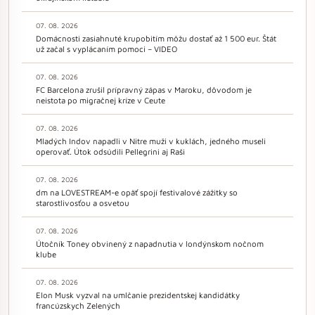
07. 08. 2026
Domácnosti zasiahnuté krupobitím môžu dostať až 1 500 eur. Štát
už začal s vyplácaním pomoci – VIDEO
07. 08. 2026
FC Barcelona zrušil prípravný zápas v Maroku, dôvodom je
neistota po migračnej kríze v Ceute
07. 08. 2026
Mladých Indov napadli v Nitre muži v kuklách, jedného museli
operovať. Útok odsúdili Pellegrini aj Raši
07. 08. 2026
dm na LOVESTREAM-e opäť spojí festivalové zážitky so
starostlivosťou a osvetou
07. 08. 2026
Útočník Toney obvinený z napadnutia v londýnskom nočnom
klube
07. 08. 2026
Elon Musk vyzval na umlčanie prezidentskej kandidátky
francúzskych Zelených