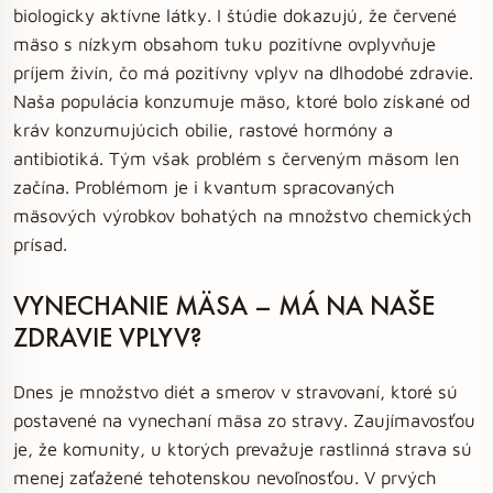
biologicky aktívne látky. I štúdie dokazujú, že červené
mäso s nízkym obsahom tuku pozitívne ovplyvňuje
príjem živín, čo má pozitívny vplyv na dlhodobé zdravie.
Naša populácia konzumuje mäso, ktoré bolo získané od
kráv konzumujúcich obilie, rastové hormóny a
antibiotiká. Tým však problém s červeným mäsom len
začína. Problémom je i kvantum spracovaných
mäsových výrobkov bohatých na množstvo chemických
prísad.
VYNECHANIE MÄSA – MÁ NA NAŠE
ZDRAVIE VPLYV?
Dnes je množstvo diét a smerov v stravovaní, ktoré sú
postavené na vynechaní mäsa zo stravy. Zaujímavosťou
je, že komunity, u ktorých prevažuje rastlinná strava sú
menej zaťažené tehotenskou nevoľnosťou. V prvých