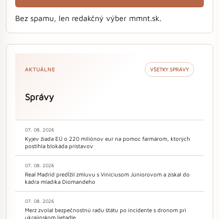
Bez spamu, len redakčný výber mmnt.sk.
AKTUÁLNE
VŠETKY SPRÁVY
Správy
07. 08. 2026
Kyjev žiada EÚ o 220 miliónov eur na pomoc farmárom, ktorých
postihla blokáda prístavov
07. 08. 2026
Real Madrid predĺžil zmluvu s Viníciusom Júniorovom a získal do
kádra mladíka Diomandeho
07. 08. 2026
Merz zvolal bezpečnostnú radu štátu po incidente s dronom pri
ukrajinskom lietadle