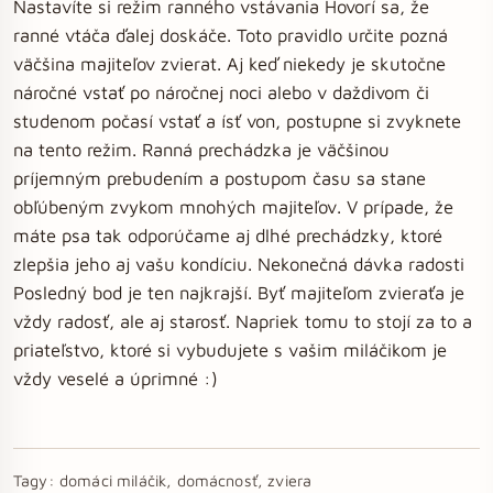
Nastavíte si režim ranného vstávania Hovorí sa, že
ranné vtáča ďalej doskáče. Toto pravidlo určite pozná
väčšina majiteľov zvierat. Aj keď niekedy je skutočne
náročné vstať po náročnej noci alebo v daždivom či
studenom počasí vstať a ísť von, postupne si zvyknete
na tento režim. Ranná prechádzka je väčšinou
príjemným prebudením a postupom času sa stane
obľúbeným zvykom mnohých majiteľov. V prípade, že
máte psa tak odporúčame aj dlhé prechádzky, ktoré
zlepšia jeho aj vašu kondíciu. Nekonečná dávka radosti
Posledný bod je ten najkrajší. Byť majiteľom zvieraťa je
vždy radosť, ale aj starosť. Napriek tomu to stojí za to a
priateľstvo, ktoré si vybudujete s vašim miláčikom je
vždy veselé a úprimné :)
Tagy:
domáci miláčik, domácnosť, zviera