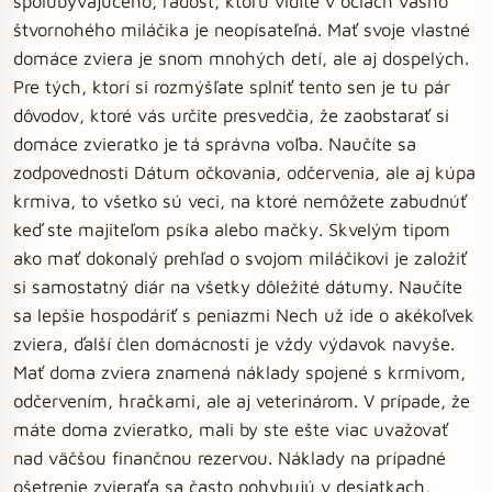
spolubývajúceho, radosť, ktorú vidíte v očiach vášho
štvornohého miláčika je neopísateľná. Mať svoje vlastné
domáce zviera je snom mnohých detí, ale aj dospelých.
Pre tých, ktorí si rozmýšľate splniť tento sen je tu pár
dôvodov, ktoré vás určite presvedčia, že zaobstarať si
domáce zvieratko je tá správna voľba. Naučíte sa
zodpovednosti Dátum očkovania, odčervenia, ale aj kúpa
krmiva, to všetko sú veci, na ktoré nemôžete zabudnúť
keď ste majiteľom psíka alebo mačky. Skvelým tipom
ako mať dokonalý prehľad o svojom miláčikovi je založiť
si samostatný diár na všetky dôležité dátumy. Naučíte
sa lepšie hospodáriť s peniazmi Nech už ide o akékoľvek
zviera, ďalší člen domácnosti je vždy výdavok navyše.
Mať doma zviera znamená náklady spojené s krmivom,
odčervením, hračkami, ale aj veterinárom. V prípade, že
máte doma zvieratko, mali by ste ešte viac uvažovať
nad väčšou finančnou rezervou. Náklady na prípadné
ošetrenie zvieraťa sa často pohybujú v desiatkach,