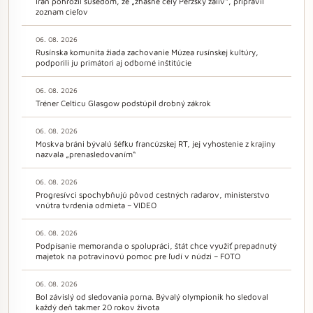
Irán pohrozil susedom, že „zhasne celý Perzský záliv“, pripravil
zoznam cieľov
06. 08. 2026
Rusínska komunita žiada zachovanie Múzea rusínskej kultúry,
podporili ju primátori aj odborné inštitúcie
06. 08. 2026
Tréner Celticu Glasgow podstúpil drobný zákrok
06. 08. 2026
Moskva bráni bývalú šéfku francúzskej RT, jej vyhostenie z krajiny
nazvala „prenasledovaním“
06. 08. 2026
Progresívci spochybňujú pôvod cestných radarov, ministerstvo
vnútra tvrdenia odmieta – VIDEO
06. 08. 2026
Podpísanie memoranda o spolupráci, štát chce využiť prepadnutý
majetok na potravinovú pomoc pre ľudí v núdzi – FOTO
06. 08. 2026
Bol závislý od sledovania porna. Bývalý olympionik ho sledoval
každý deň takmer 20 rokov života