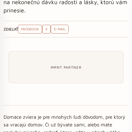
na nekonečnú dávku radosti a lásky, ktorú vám
prinesie.
ZDIEĽAŤ
FACEBOOK
X
E-MAIL
MMNT PARTNER
Domáce zviera je pre mnohých ľudí dôvodom, pre ktorý
sa vracajú domov. Či už bývate sami, alebo máte