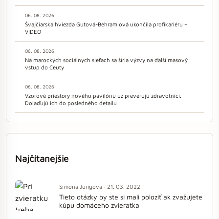
06. 08. 2026
Švajčiarska hviezda Gutová-Behramiová ukončila profikariéru –
VIDEO
06. 08. 2026
Na marockých sociálnych sieťach sa šíria výzvy na ďalší masový
vstup do Ceuty
06. 08. 2026
Vzorové priestory nového pavilónu už preverujú zdravotníci.
Dolaďujú ich do posledného detailu
Najčítanejšie
Simona Jurigová · 21. 03. 2022
Tieto otázky by ste si mali poloziť ak zvažujete
kúpu domáceho zvieratka