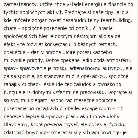
zamestnancov, určite chce vkladať energiu a financie do
týchto spoločných aktivít. Prečítajte si naše tipy, ako a
kde môžete zorganizovať nezabudnuteľný teambuliding.
chata - spoločné posedenie pri ohníku či hranie
spoločenských hier je dobrým nástrojom ako sa dá
efektívne rozvíjať konverzáciu o bežných témach.
opekačka - deň v prírode určite poteší každého
milovníka prírody. Dobré opekané jedlo dodá atmosféru.
splav- splavovanie je trošku adrenalínovou aktivitou, ale
dá sa spojiť aj so stanovaním či s opekačkou. spoločné
raňajky či obed- láska ide cez žalúdok a rovnako to
funguje aj s dobrými vzťahmi na pracovisku. Doprajte si
so svojimi kolegami aspoň raz mesačne spoločné
posedenie pri raňajkách či obede. escape room - nič
nepreverí lepšie skupinovú prácu ako tímové úlohy.
Hlavolamy, ktoré preveria myseľ, ale občas aj fyzickú
zdatnosť. bownling- zmerať si sily v hraní bowlingu je