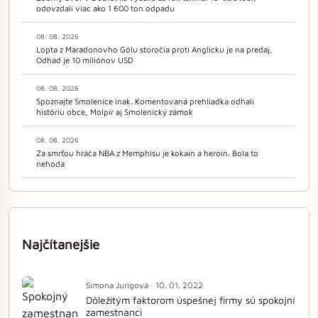
odovzdali viac ako 1 600 ton odpadu
08. 08. 2026
Lopta z Maradonovho Gólu storočia proti Anglicku je na predaj.
Odhad je 10 miliónov USD
08. 08. 2026
Spoznajte Smolenice inak. Komentovaná prehliadka odhalí
históriu obce, Molpír aj Smolenický zámok
08. 08. 2026
Za smrťou hráča NBA z Memphisu je kokaín a heroín. Bola to
nehoda
Najčítanejšie
Simona Jurigová · 10. 01. 2022
Dôležitým faktorom úspešnej firmy sú spokojní
zamestnanci