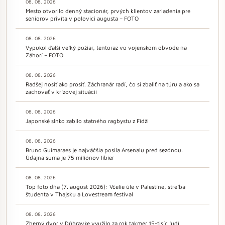
08. 08. 2026
Mesto otvorilo denný stacionár, prvých klientov zariadenia pre
seniorov privíta v polovici augusta – FOTO
08. 08. 2026
Vypukol ďalší veľký požiar, tentoraz vo vojenskom obvode na
Záhorí – FOTO
08. 08. 2026
Radšej nosiť ako prosiť. Záchranár radí, čo si zbaliť na túru a ako sa
zachovať v krízovej situácii
08. 08. 2026
Japonské slnko zabilo statného ragbystu z Fidži
08. 08. 2026
Bruno Guimaraes je najväčšia posila Arsenalu pred sezónou.
Údajná suma je 75 miliónov libier
08. 08. 2026
Top foto dňa (7. august 2026): Včelie úle v Palestíne, streľba
študenta v Thajsku a Lovestream festival
08. 08. 2026
Zberný dvor v Dúbravke využilo za rok takmer 15-tisíc ľudí,