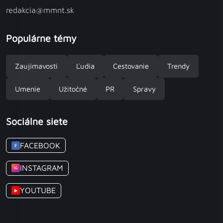
redakcia@mmnt.sk
Populárne témy
Zaujímavosti
Ľudia
Cestovanie
Trendy
Umenie
Užitočné
PR
Spravy
Sociálne siete
FACEBOOK
F
INSTAGRAM
IG
YOUTUBE
▶