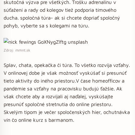
skutočná výzva pre všetkých. Trošku adrenalínu v
súťažení a rady od kolegov tiež podporia tímového
ducha. spoločná túra- ak si chcete dopriať spoločný
pohyb, vyberte sa s kolegami na túru.
Zdroj: mmnt.sk
Splav, chata, opekačka či túra. To všetko rozvíja vzťahy.
V onlinovej dobe je však možnosť vyskúšať si presunúť
tieto aktivity do iného priestoru.V čase homeofficov a
pandémie sa vzťahy na pracovisku budujú ťažšie. Ak
však chcete aby a rozvíjali aj naďalej, vyskúšajte
presunúť spoločné stretnutia do online priestoru.
Skvelým tipom je večer spoločenských hier, ochutnávka
vín čo online kurz s barmanom.