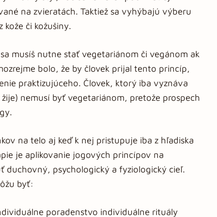
ované na zvieratách. Taktiež sa vyhýbajú výberu
 kože či kožušiny.
či sa musíš nutne stať vegetariánom či vegánom ak
zrejme bolo, že by človek prijal tento princíp,
nie praktizujúceho. Človek, ktorý iba vyznáva
ím žije) nemusí byť vegetariánom, pretože prospech
ogy.
v na telo aj keď k nej pristupuje iba z hľadiska
apie je aplikovanie jogových princípov na
 duchovný, psychologický a fyziologický cieľ.
ôžu byť:
dividuálne poradenstvo individuálne rituály