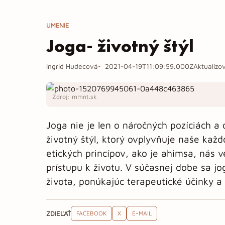
UMENIE
Joga- životný štýl
Ingrid Hudecová
2021-04-19T11:09:59.000Z
Aktualizo
Zdroj: mmnt.sk
Joga nie je len o náročných pozíciách a
životný štýl, ktorý ovplyvňuje naše ka
etických princípov, ako je ahimsa, nás
prístupu k životu. V súčasnej dobe sa 
života, ponúkajúc terapeutické účinky a
ZDIEĽAŤ
FACEBOOK
X
E-MAIL