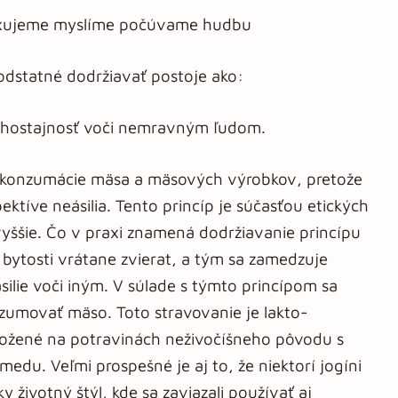
axujeme myslíme počúvame hudbu
odstatné dodržiavať postoje ako:
e ľahostajnosť voči nemravným ľudom.
ia konzumácie mäsa a mäsových výrobkov, pretože
ektíve neásilia. Tento princíp je súčasťou etických
yššie. Čo v praxi znamená dodržiavanie princípu
bytosti vrátane zvierat, a tým sa zamedzuje
silie voči iným. V súlade s týmto princípom sa
umovať mäso. Toto stravovanie je lakto-
aložené na potravinách neživočíšneho pôvodu s
medu. Veľmi prospešné je aj to, že niektorí jogíni
ky životný štýl, kde sa zaviazali používať aj