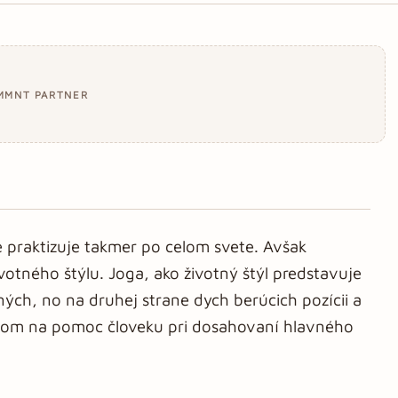
MMNT PARTNER
ne praktizuje takmer po celom svete. Avšak
otného štýlu. Joga, ako životný štýl predstavuje
ých, no na druhej strane dych berúcich pozícii a
rojom na pomoc človeku pri dosahovaní hlavného