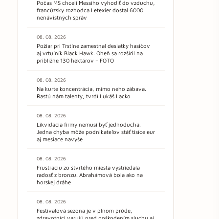
Počas MS chceli Messiho vyhodiť do vzduchu,
francúzsky rozhodca Letexier dostal 6000
nenávistných správ
08. 08. 2026
Požiar pri Trstíne zamestnal desiatky hasičov
aj vrtuľník Black Hawk. Oheň sa rozšíril na
približne 130 hektárov – FOTO
08. 08. 2026
Na kurte koncentrácia, mimo neho zábava.
Rastú nám talenty, tvrdí Lukáš Lacko
08. 08. 2026
Likvidácia firmy nemusí byť jednoduchá.
Jedna chyba môže podnikateľov stáť tisíce eur
aj mesiace navyše
08. 08. 2026
Frustráciu zo štvrtého miesta vystriedala
radosť z bronzu. Abrahámová bola ako na
horskej dráhe
08. 08. 2026
Festivalová sezóna je v plnom prúde,
zdravotníci varujú pred poškodením sluchu aj