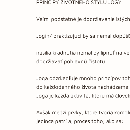
PRINCÍPY ŽIVOTNÉHO ŠTÝLU JOGY
Veľmi podstatné je dodržiavanie istých
Jogín/ praktizujúci by sa nemal dopúšť
násilia kradnutia nemal by lipnúť na v
dodržiavať pohlavnú čistotu
Joga odzrkadľuje mnoho princípov toho
do každodenného života nachádzame 
Joga je každá aktivita, ktorú má člove
Avšak medzi prvky, ktoré tvoria kompl
jedinca patrí aj proces toho, ako sa: