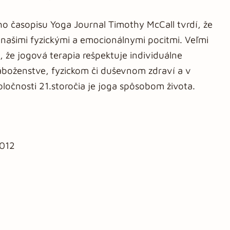
o časopisu Yoga Journal Timothy McCall tvrdí, že
našimi fyzickými a emocionálnymi pocitmi. Veľmi
, že jogová terapia rešpektuje individuálne
náboženstve, fyzickom či duševnom zdraví a v
ločnosti 21.storočia je joga spôsobom života.
2012