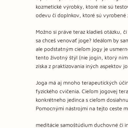
kozmetické výrobky, ktoré nie sú test
odevu či doplnkov, ktoré sú vyrobené z
Možno si práve teraz kladieš otázku, 
sa chceš venovať joge? Ideálom by samo
ale podstatným cieľom jogy je usmerne
tento životný štýl (nie jogín, ktorý n
získa z praktizovania iných aspektov j
Joga má aj mnoho terapeutických účinko
fyzického cvičenia. Cieľom jogovej ter
konkrétneho jedinca s cieľom dosiahnuť
Pomocnými nástrojmi na tejto ceste m
meditácie samoštúdium duchovné či in