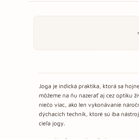
Joga je indická praktika, ktorá sa hoj
môžeme na ňu nazerať aj cez optiku živ
niečo viac, ako len vykonávanie náročn
dýchacích techník, ktoré sú iba nást
cieľa jogy.