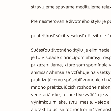
stravujeme spávame meditujeme rel
Pre nasmerovanie životného štýlu je p
priateľskosť súcit veselosť dôležitá j
Súčasťou životného štýlu je eliminác
je to v súlade s princípom ahimsy, resp
prikázaní Jama, ktoré som spomínala v
ahimsa? Ahimsa sa vzťahuje na všetky 
praktizujúcemu spôsobiť zranenie či ná
mnoho praktizujúcich rozhodne nekonz
vegetariánske, respektíve zväčša je z
výnimkou mlieka, syru, masla, vajec a 
a praktizujúci sa rozhodli prijať vegáns