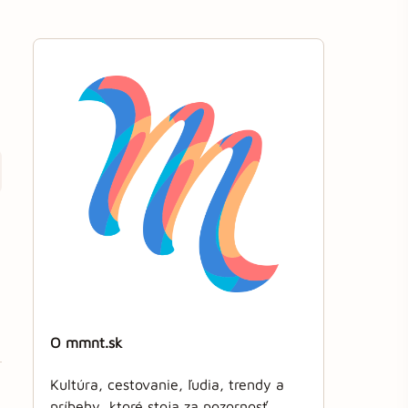
O mmnt.sk
Kultúra, cestovanie, ľudia, trendy a
príbehy, ktoré stoja za pozornosť.