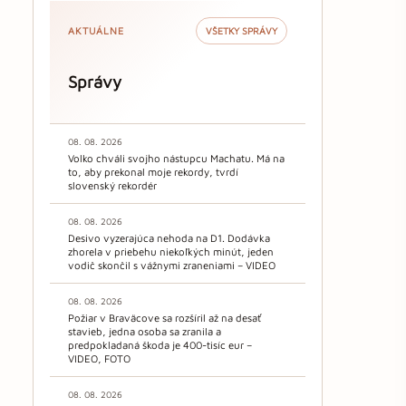
AKTUÁLNE
VŠETKY SPRÁVY
Správy
08. 08. 2026
Volko chváli svojho nástupcu Machatu. Má na
to, aby prekonal moje rekordy, tvrdí
slovenský rekordér
08. 08. 2026
Desivo vyzerajúca nehoda na D1. Dodávka
zhorela v priebehu niekoľkých minút, jeden
vodič skončil s vážnymi zraneniami – VIDEO
08. 08. 2026
Požiar v Braväcove sa rozšíril až na desať
stavieb, jedna osoba sa zranila a
predpokladaná škoda je 400-tisíc eur –
VIDEO, FOTO
08. 08. 2026