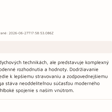
vané:
2026-06-27T17:58:53.086Z
 dychových technikách, ale predstavuje komplexný
ždodenné rozhodnutia a hodnoty. Dodržiavanie
 vedie k lepšiemu stravovaniu a zodpovednejšiemu
joga stáva neoddeliteľnou súčasťou moderného
 hlboké spojenie s naším vnútrom.