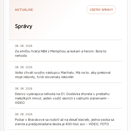
AKTUÁLNE
VŠETKY SPRÁVY
Správy
08. 08. 2026
Za smrťou hráča NBA z Memphisu je kokaín a heroín. Bola to
nehoda
08. 08. 2026
Volko chváli svojho nástupcu Machatu. Má na to, aby prekonal
moje rekordy, tvrdí slovenský rekordér
08. 08. 2026
Desivo vyzerajúca nehoda na D1. Dodávka zhorela v priebehu
niekoľkých minút, jeden vodič skončil s vážnymi zraneniami –
VIDEO
08. 08. 2026
Požiar v Braväcove sa rozšíril až na desať stavieb, jedna osoba sa
zranila a predpokladaná škoda je 400-tisíc eur – VIDEO, FOTO