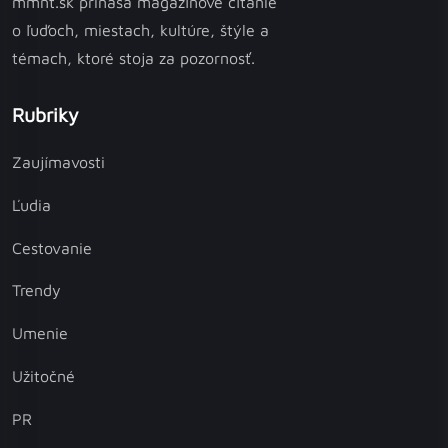
mmnt.sk prináša magazínové čítanie
o ľuďoch, miestach, kultúre, štýle a
témach, ktoré stoja za pozornosť.
Rubriky
Zaujímavosti
Ľudia
Cestovanie
Trendy
Umenie
Užitočné
PR