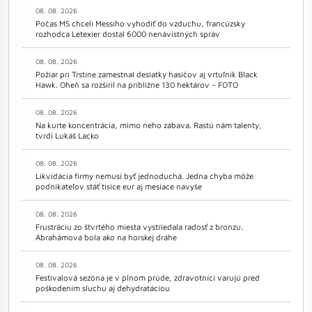
08. 08. 2026
Počas MS chceli Messiho vyhodiť do vzduchu, francúzsky
rozhodca Letexier dostal 6000 nenávistných správ
08. 08. 2026
Požiar pri Trstíne zamestnal desiatky hasičov aj vrtuľník Black
Hawk. Oheň sa rozšíril na približne 130 hektárov – FOTO
08. 08. 2026
Na kurte koncentrácia, mimo neho zábava. Rastú nám talenty,
tvrdí Lukáš Lacko
08. 08. 2026
Likvidácia firmy nemusí byť jednoduchá. Jedna chyba môže
podnikateľov stáť tisíce eur aj mesiace navyše
08. 08. 2026
Frustráciu zo štvrtého miesta vystriedala radosť z bronzu.
Abrahámová bola ako na horskej dráhe
08. 08. 2026
Festivalová sezóna je v plnom prúde, zdravotníci varujú pred
poškodením sluchu aj dehydratáciou