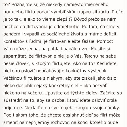
to? Priznajme si, že niekedy namiesto mieneného
horúceho flirtu podarí vyrobiť skôr trápnu situáciu. Prečo
je to tak, a ako to vieme zlepšiť? Dôvod prečo sa nám
nechce do flirtovania je odmietnutie. Po tom, čo sme v
pandémii vypadli zo sociálneho života a máme deficit
kontaktov s ľuďmi, je flirtovanie ešte ťažšie. Pomôcť
Vám môže jedna, na pohľad banálna vec. Musíte si
zapamätať, že flirtovanie nie je o Vás. Ťarchu na sebe
nesie človek, s ktorým flirtujete. Ako na to? Keď idete
niekoho osloviť neočakávajte konkrétny výsledok.
Väčšinou flirtujete s niekým, aby ste získali jeho číslo,
alebo dosiahli nejaký konkrétny cieľ – ako pozvať
niekoho na večeru. Upustite od týchto cieľov. Začnite sa
sústrediť na to, aby sa osoba, ktorú idete osloviť cítila
príjemne. Neklaďte na svoj objekt záujmu svoje nároky.
Pod tlakom toho, že chcete dosiahnuť cieľ sa flirt môže
zmeniť na nepríjemný rozhovor, na konci ktorého bude