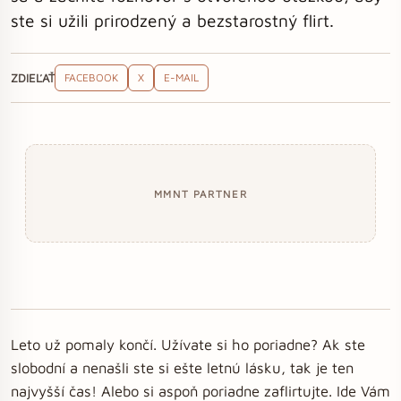
ste si užili prirodzený a bezstarostný flirt.
ZDIEĽAŤ
FACEBOOK
X
E-MAIL
MMNT PARTNER
Leto už pomaly končí. Užívate si ho poriadne? Ak ste
slobodní a nenašli ste si ešte letnú lásku, tak je ten
najvyšší čas! Alebo si aspoň poriadne zaflirtujte. Ide Vám