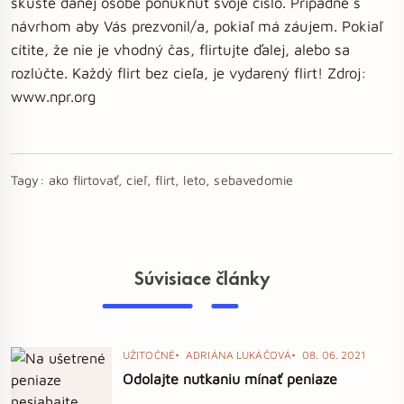
skúste danej osobe ponúknuť svoje číslo. Prípadne s
návrhom aby Vás prezvonil/a, pokiaľ má záujem. Pokiaľ
cítite, že nie je vhodný čas, flirtujte ďalej, alebo sa
rozlúčte. Každý flirt bez cieľa, je vydarený flirt! Zdroj:
www.npr.org
Tagy:
ako flirtovať, cieľ, flirt, leto, sebavedomie
Súvisiace články
UŽITOČNÉ
ADRIÁNA LUKÁČOVÁ
08. 06. 2021
Odolajte nutkaniu mínať peniaze