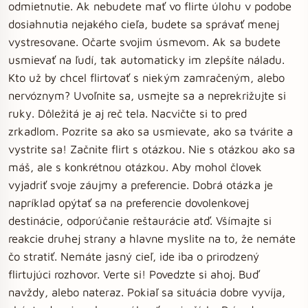
odmietnutie. Ak nebudete mať vo flirte úlohu v podobe
dosiahnutia nejakého cieľa, budete sa správať menej
vystresovane. Očarte svojim úsmevom. Ak sa budete
usmievať na ľudí, tak automaticky im zlepšíte náladu.
Kto už by chcel flirtovať s niekým zamračeným, alebo
nervóznym? Uvoľnite sa, usmejte sa a neprekrižujte si
ruky. Dôležitá je aj reč tela. Nacvičte si to pred
zrkadlom. Pozrite sa ako sa usmievate, ako sa tvárite a
vystrite sa! Začnite flirt s otázkou. Nie s otázkou ako sa
máš, ale s konkrétnou otázkou. Aby mohol človek
vyjadriť svoje záujmy a preferencie. Dobrá otázka je
napríklad opýtať sa na preferencie dovolenkovej
destinácie, odporúčanie reštaurácie atď. Všímajte si
reakcie druhej strany a hlavne myslite na to, že nemáte
čo stratiť. Nemáte jasný cieľ, ide iba o prirodzený
flirtujúci rozhovor. Verte si! Povedzte si ahoj. Buď
navždy, alebo nateraz. Pokiaľ sa situácia dobre vyvíja,