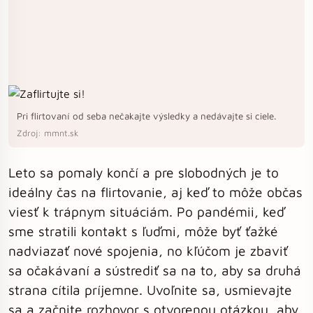
Pri flirtovaní od seba nečakajte výsledky a nedávajte si ciele.
Zdroj: mmnt.sk
Leto sa pomaly končí a pre slobodných je to
ideálny čas na flirtovanie, aj keď to môže občas
viesť k trápnym situáciám. Po pandémii, keď
sme stratili kontakt s ľuďmi, môže byť ťažké
nadviazať nové spojenia, no kľúčom je zbaviť
sa očakávaní a sústrediť sa na to, aby sa druhá
strana cítila príjemne. Uvoľnite sa, usmievajte
sa a začnite rozhovor s otvorenou otázkou, aby