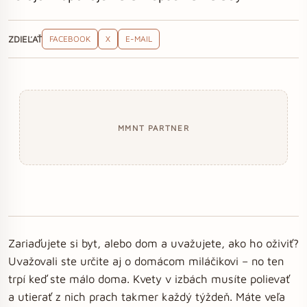
ZDIEĽAŤ
FACEBOOK
X
E-MAIL
MMNT PARTNER
Zariaďujete si byt, alebo dom a uvažujete, ako ho oživiť?
Uvažovali ste určite aj o domácom miláčikovi – no ten
trpí keď ste málo doma. Kvety v izbách musíte polievať
a utierať z nich prach takmer každý týždeň. Máte veľa