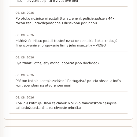
muž, na východe prišli o život dve deti
05. 08. 2026
Po útoku nožnicami zostali štyria zranení, polícia zadržala 44-
ročnú ženu pravdepodobne s duševnou poruchou
05. 08. 2026
Mládežníci Hlasu podali trestné oznámenie na Korčoka, kritizujú
financovanie a fungovanie firmy jeho manželky – VIDEO
05. 08. 2026
Syn zmrazil otca, aby mohol poberať jeho dôchodok
05. 08. 2026
Päť ton kokaínu a traja zadržaní. Portugalská polícia obsadila loď s
kontrabandom na otvorenom mori
05. 08. 2026
Koalícia kritizuje Hlinu za článok o SIS vo francúzskom časopise,
tajná služba skončila na chvoste rebríčka