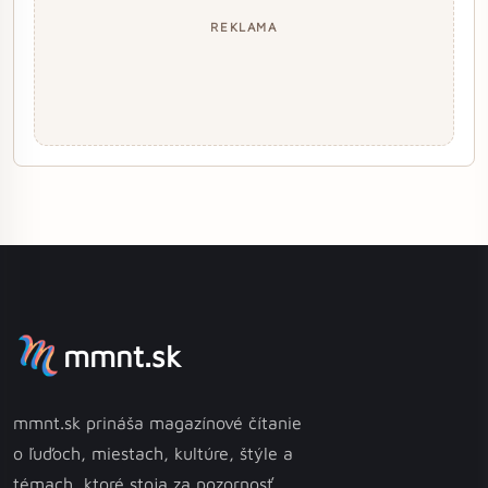
REKLAMA
mmnt.sk
mmnt.sk prináša magazínové čítanie
o ľuďoch, miestach, kultúre, štýle a
témach, ktoré stoja za pozornosť.