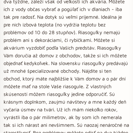
dva týždne, záleží však od veľkosti ich akvária. Môžete
ich z vody občas vybrať a pogúľať ich v dlaniach - iba
tak pre radosť. Na dotyk sú veľmi príjemné. Ideálna je
pre nich izbová teplota (no vydržia teplotu bez
problémov od 10 do 28 stupňov). Riasoguľky nemajú
problém ani s dekoráciami, či rybičkami. Môžete si
akvárium vyzdobiť podľa Vašich predstáv. Riasoguľky
Vám doručia až domov z obchodov, takže si ich môžete
objednať kedykoľvek. Na slovensku riasoguľky predávajú
už mnohé špecializované obchody. Nájdite si ten
obchod, ktorý máte najbližšie k Vám domov a o pár dní
môžete mať na stole Vaše riasogule. Z vlastných
skúseností môžem riasoguľky jedine odporučiť. Sú
krásnym doplnkom, zaujmú návštevy a mne každý deň
vyčaria úsmev na tvári. Už ich mám niekoľko rokov,
vyrástli iba o pár milimetrov, ak by som ich nemerala
tak si ich nárast ani nevšimnem. Sú naozaj nenáročné na
starostlivosť. Bez problémov môžete odísť na dva týždne