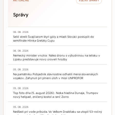
AKTUÁLNE
VŠETKY SPRÁVY
Správy
06. 08. 2026
Selič strelil Švajčiarom štyri góly a mladí Slováci postúpili do
semifinále Hlinka Gretzky Cupu
06. 08. 2026
Nemecký minister vnútra: Nález dronu s výbušninou na letisku v
Lipsku predstavuje novú úroveň hrozby
05. 08. 2026
Na pamätníku Pobjednik slávnostne odhalili mená slovenských
vojakov. Zahynuli pri plnení úloh v misii UNPROFOR
05. 08. 2026
Top foto dňa (5. august 2026): Nízka hladina Dunaja, Trumpov
nový helipad, zničený kostol a ranč Zorro
05. 08. 2026
Nešťastí pri vode pribúda. Vo Veľkom Draždiaku sa utopil 53-ročný