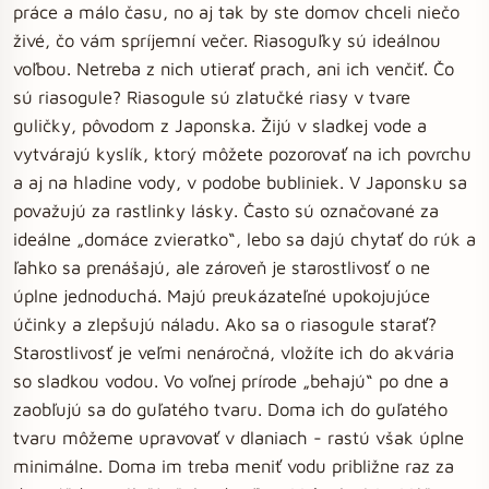
práce a málo času, no aj tak by ste domov chceli niečo
živé, čo vám spríjemní večer. Riasoguľky sú ideálnou
voľbou. Netreba z nich utierať prach, ani ich venčiť. Čo
sú riasogule? Riasogule sú zlatučké riasy v tvare
guličky, pôvodom z Japonska. Žijú v sladkej vode a
vytvárajú kyslík, ktorý môžete pozorovať na ich povrchu
a aj na hladine vody, v podobe bubliniek. V Japonsku sa
považujú za rastlinky lásky. Často sú označované za
ideálne „domáce zvieratko“, lebo sa dajú chytať do rúk a
ľahko sa prenášajú, ale zároveň je starostlivosť o ne
úplne jednoduchá. Majú preukázateľné upokojujúce
účinky a zlepšujú náladu. Ako sa o riasogule starať?
Starostlivosť je veľmi nenáročná, vložíte ich do akvária
so sladkou vodou. Vo voľnej prírode „behajú“ po dne a
zaobľujú sa do guľatého tvaru. Doma ich do guľatého
tvaru môžeme upravovať v dlaniach - rastú však úplne
minimálne. Doma im treba meniť vodu približne raz za