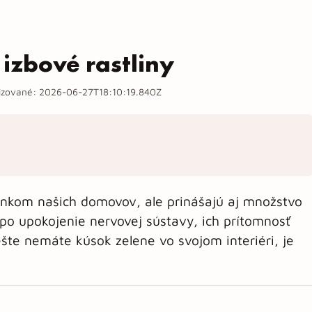
 izbové rastliny
izované:
2026-06-27T18:10:19.840Z
plnkom našich domovov, ale prinášajú aj množstvo
po upokojenie nervovej sústavy, ich prítomnosť
ešte nemáte kúsok zelene vo svojom interiéri, je