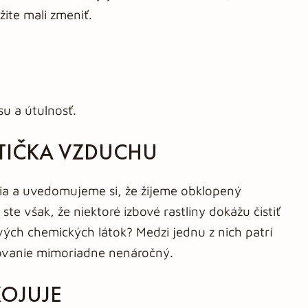
ite mali zmeniť.
su a útulnosť.
STIČKA VZDUCHU
šia a uvedomujeme si, že žijeme obklopený
te však, že niektoré izbové rastliny dokážu čistiť
ých chemických látok? Medzi jednu z nich patrí
tovanie mimoriadne nenáročný.
KOJUJE