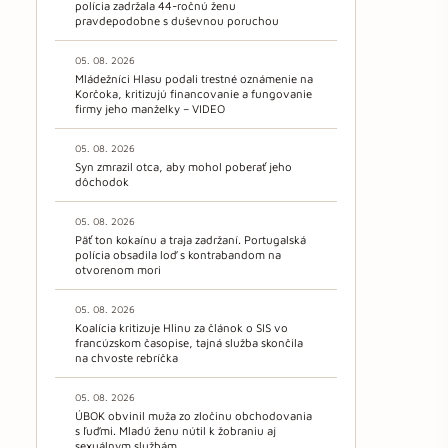
polícia zadržala 44-ročnú ženu
pravdepodobne s duševnou poruchou
05. 08. 2026
Mládežníci Hlasu podali trestné oznámenie na
Korčoka, kritizujú financovanie a fungovanie
firmy jeho manželky – VIDEO
05. 08. 2026
Syn zmrazil otca, aby mohol poberať jeho
dôchodok
05. 08. 2026
Päť ton kokaínu a traja zadržaní. Portugalská
polícia obsadila loď s kontrabandom na
otvorenom mori
05. 08. 2026
Koalícia kritizuje Hlinu za článok o SIS vo
francúzskom časopise, tajná služba skončila
na chvoste rebríčka
05. 08. 2026
ÚBOK obvinil muža zo zločinu obchodovania
s ľuďmi. Mladú ženu nútil k žobraniu aj
sexuálnym službám