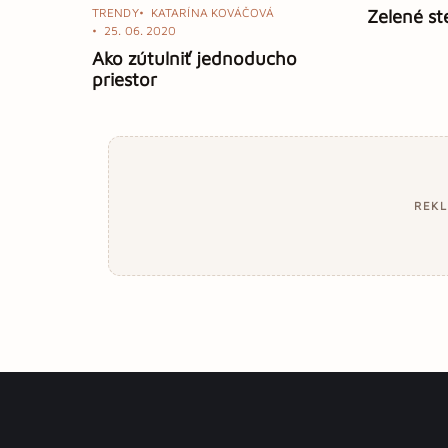
TRENDY
KATARÍNA KOVÁČOVÁ
Zelené st
25. 06. 2020
Ako zútulniť jednoducho
priestor
REK