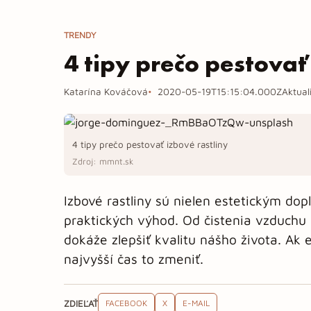
TRENDY
4 tipy prečo pestovať
Katarína Kováčová
2020-05-19T15:15:04.000Z
Aktual
4 tipy prečo pestovať izbové rastliny
Zdroj: mmnt.sk
Izbové rastliny sú nielen estetickým do
praktických výhod. Od čistenia vzduchu 
dokáže zlepšiť kvalitu nášho života. Ak 
najvyšší čas to zmeniť.
ZDIEĽAŤ
FACEBOOK
X
E-MAIL