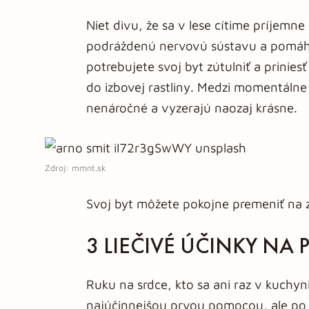
Niet divu, že sa v lese cítime príjemne
podráždenú nervovú sústavu a pomáha 
potrebujete svoj byt zútulniť a prini
do izbovej rastliny. Medzi momentálne 
nenáročné a vyzerajú naozaj krásne.
Zdroj: mmnt.sk
Svoj byt môžete pokojne premeniť na 
3 LIEČIVÉ ÚČINKY NA
Ruku na srdce, kto sa ani raz v kuchyn
najúčinnejšou prvou pomocou, ale po č