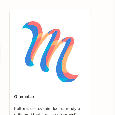
O mmnt.sk
Kultúra, cestovanie, ľudia, trendy a
príbehy, ktoré stoja za pozornosť.