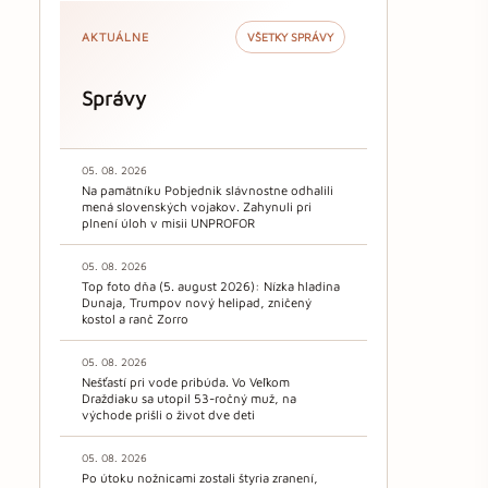
AKTUÁLNE
VŠETKY SPRÁVY
Správy
05. 08. 2026
Na pamätníku Pobjednik slávnostne odhalili
mená slovenských vojakov. Zahynuli pri
plnení úloh v misii UNPROFOR
05. 08. 2026
Top foto dňa (5. august 2026): Nízka hladina
Dunaja, Trumpov nový helipad, zničený
kostol a ranč Zorro
05. 08. 2026
Nešťastí pri vode pribúda. Vo Veľkom
Draždiaku sa utopil 53-ročný muž, na
východe prišli o život dve deti
05. 08. 2026
Po útoku nožnicami zostali štyria zranení,