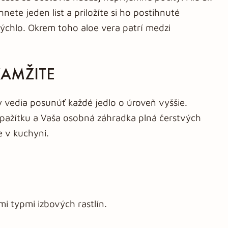
ete jeden list a priložíte si ho postihnuté
rýchlo. Okrem toho aloe vera patrí medzi
KAMŽITE
y vedia posunúť každé jedlo o úroveň vyššie.
ú pažítku a Vaša osobná záhradka plná čerstvých
e v kuchyni.
i typmi izbových rastlín.