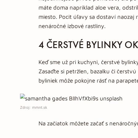
máte doma napríklad aloe vera, odstrihn
miesto. Pocit úľavy sa dostaví naozaj 
nenáročné izbové rastliny.
4 ČERSTVÉ BYLINKY O
Keď sme už pri kuchyni, čerstvé bylink
Zasaďte si petržlen, bazalku či čerstv
byliniek môže pokojne rásť na parapet
Zdroj: mmnt.sk
Na začiatok môžete začať s nenáročným