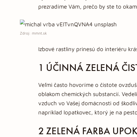
prezradíme Vám, prečo by ste to okamž
Zdroj: mmnt.sk
Izbové rastliny prinesú do interiéru krá
1 ÚČINNÁ ZELENÁ ČI
Veľmi často hovoríme o čistote ovzdu
oblakom chemických substancií. Vedeli s
vzduch vo Vašej domácnosti od škodliv
napríklad lopatkovec, ktorý je na pes
2 ZELENÁ FARBA UPO