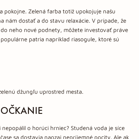
 a pokojne. Zelená farba totiž upokojuje našu
nám dostať a do stavu relaxácie. V prípade, že
esť do neho nové podnety, môžete investovať práve
populárne patria napríklad riasogule, ktoré sú
zelenú džungľu uprostred mesta.
 POČKANIE
i nepopálil o horúci hrniec? Studená voda je síce
ase sa dostavia naozaj nepríjemné pocity. Ale ak