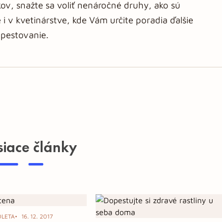
kov, snažte sa voliť nenáročné druhy, ako sú
 i v kvetinárstve, kde Vám určite poradia ďalšie
pestovanie.
siace články
OLETA
16. 12. 2017