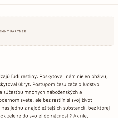
MMNT PARTNER
dzajú ľudí rastliny. Poskytovali nám nielen obživu,
oskytoval úkryt. Postupom času začalo ľudstvo
li sa súčasťou mnohých náboženských a
ernom svete, ale bez rastlín si svoj život
ás jednu z najdôležitejších substancií, bez ktorej
kúsok zelene do svojej domácnosti? Ak nie,