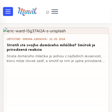
⌕
Tag: škrečok
UŽITOČNÉ
SIMONA JURIGOVÁ
22. 05. 2024
Stratili ste svojho domáceho miláčika? Smútok je
prirodzená reakcia
Strata domáceho miláčika je jednou z najťažších skúseností,
ktorú môže človek zažiť, a smútiť za ním je úplne prirodzené.
Každé zviera, či už je to pes, mačka alebo iný miláčik, sa stáva
neoddeliteľnou súčasťou rodiny a jeho odchod zanechá
hlbokú jazvu na srdci. Je dôležité si dopriať čas na smútenie a
hľadať podporu od blízkych, aby sme sa mohli vyrovnať s
touto bolestivou stratou.