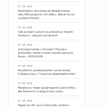
07. 08. 2026
Kandidatúru Slovenska do Bezpečnostnej
rady OSN podporilo 123 štátov, Blanár hovorí
o prejave dôvery
07. 08. 2026
Vlak sa zrazil s autom na priecestí pri Starom
Smokovci, cestujúci sa nezranili
07. 08. 2026
Je Európa naozaj v ohrození? Pravda o
kriminalite, islame a mýte o konzervatívnom
Rusku – ROZHOVOR
07. 08. 2026
Ronaldinho posiela pozdrav na Slovensko.
Futbalová šou v Trnave sa nezadržateľne blíži!
07. 08. 2026
Maradonov masér opísal legendu pred smrťou
ako bezmocnú a rezignovanú osobu
07. 08. 2026
Pápež Lev XIV. sa vo Francúzsku stretne s