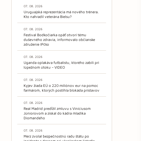
07. 08. 2026
Uruguajská reprezentácia má nového trénera.
Kto nahradil veterána Bielsu?
07. 08. 2026
Festival Bodkočiarka opäť otvorí tému
duševného zdravia, informovalo občianske
združenie IPčko
07. 08. 2026
Uganda oplakáva futbalistu, ktorého zabili pri
lúpežnom útoku – VIDEO
07. 08. 2026
Kyjev žiada EÚ o 220 miliónov eur na pomoc
farmárom, ktorých postihla blokáda prístavov
07. 08. 2026
Real Madrid predĺžil zmluvu s Viníciusom
Júniorovom a získal do kádra mladíka
Diomandeho
07. 08. 2026
Merz zvolal bezpečnostnú radu štátu po
incidente s dronom pri ukrajinskom lietadle