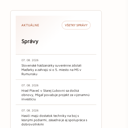
AKTUÁLNE
VŠETKY SPRÁVY
Správy
07. 08. 2026
Slovenské hádzanárky suverénne zdolali
Maďarky a zahrajú si o 5. miesto na MS v
Rumunsku
07. 08. 2026
Hrad Plaveč v Starej Ľubovni sa dočká
obnovy, Migaľ považuje projekt za významnú
investíciu
07. 08. 2026
Hasiči majú dostatok techniky na boj s
lesnými požiarmi, zásadná je aj spolupráca s
dobrovoľníkmi