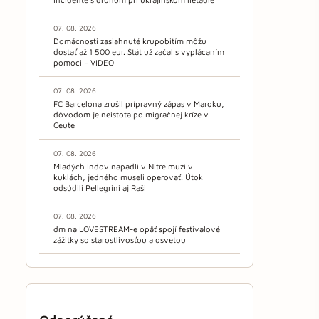
07. 08. 2026
Domácnosti zasiahnuté krupobitím môžu
dostať až 1 500 eur. Štát už začal s vyplácaním
pomoci – VIDEO
07. 08. 2026
FC Barcelona zrušil prípravný zápas v Maroku,
dôvodom je neistota po migračnej kríze v
Ceute
07. 08. 2026
Mladých Indov napadli v Nitre muži v
kuklách, jedného museli operovať. Útok
odsúdili Pellegrini aj Raši
07. 08. 2026
dm na LOVESTREAM-e opäť spojí festivalové
zážitky so starostlivosťou a osvetou