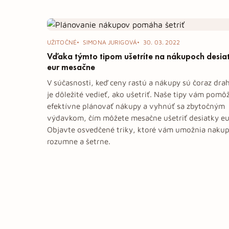
Tag: nákupy
UŽITOČNÉ
SIMONA JURIGOVÁ
30. 03. 2022
Vďaka týmto tipom ušetríte na nákupoch desia
eur mesačne
V súčasnosti, keď ceny rastú a nákupy sú čoraz drah
je dôležité vedieť, ako ušetriť. Naše tipy vám pomô
efektívne plánovať nákupy a vyhnúť sa zbytočným
výdavkom, čím môžete mesačne ušetriť desiatky eu
Objavte osvedčené triky, ktoré vám umožnia naku
rozumne a šetrne.