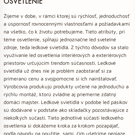
OSVETLENIE
Žijeme v dobe, v rámci ktorej sú rýchlosť, jednoduchosť
a úspornosť rovnocennými vlastnosťami a požiadavkami
na všetko, čo k životu potrebujeme. Tieto atribúty, pri
téme osvetlenie, spĺňajú jednoznačne led svetelné
zdroje, teda ledkové svietidlá. Z týchto dôvodov sa stalo
využívanie led osvetlenia interiérových a exteriérových
priestorov určujúcim trendom súčasnosti. Ledkové
svietidlá už dnes nie je problém zaobstarať si za
primeranú cenu a svojpomocne si ich nainštalovať.
Výrobcovia produkujú produkty určené na jednoduchú a
rýchlu montáž, ktorú zvládne aj priemerne zdatný
domáci majster. Ledkové svietidlá v podobe led pásikov
sú dodávané v podstate ako skladačky pozostávajúce z
niekoľkých súčastí. Tieto jednotlivé súčasti ledkového
osvetlenia si dokážeme kroka za krokom pozapájať,
podľa návodu na použitie, sami, čím ušetríme peniaze,