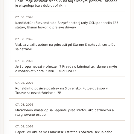
Hasiči majú dostatok techniky na boj s lesnými požiarmi, zásadná
je aj spolupráca s dobrovoľníkmi
07. 08. 2026
Kandidatúru Slovenska do Bezpečnostnej rady OSN podporilo 123
štátov, Blanár hovorí o prejave dôvery
07. 08. 2026
Vlak sa zrazil s autom na priecestí pri Starom Smokovci, cestujúci
sa nezranili
07. 08. 2026
Je Európa naozaj v ohrození? Pravda o kriminalite, islame a mýte
o konzervatívnom Rusku – ROZHOVOR
07. 08. 2026
Ronaldinho posiela pozdrav na Slovensko. Futbalová šou v
Trnave sa nezadržateľne blíži!
07. 08. 2026
Maradonov masér opísal legendu pred smrťou ako bezmocnú a
rezignovanú osobu
07. 08. 2026
Pápež Lev XIV. sa vo Francúzsku stretne s obeťami sexuálneho