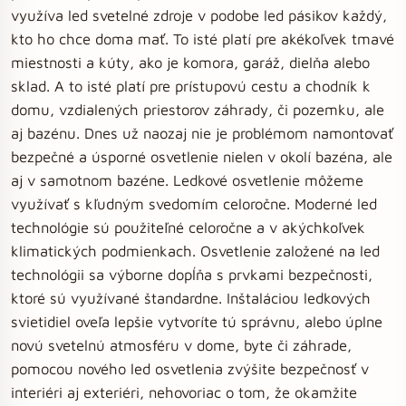
využíva led svetelné zdroje v podobe led pásikov každý,
kto ho chce doma mať. To isté platí pre akékoľvek tmavé
miestnosti a kúty, ako je komora, garáž, dielňa alebo
sklad. A to isté platí pre prístupovú cestu a chodník k
domu, vzdialených priestorov záhrady, či pozemku, ale
aj bazénu. Dnes už naozaj nie je problémom namontovať
bezpečné a úsporné osvetlenie nielen v okolí bazéna, ale
aj v samotnom bazéne. Ledkové osvetlenie môžeme
využívať s kľudným svedomím celoročne. Moderné led
technológie sú použiteľné celoročne a v akýchkoľvek
klimatických podmienkach. Osvetlenie založené na led
technológii sa výborne dopĺňa s prvkami bezpečnosti,
ktoré sú využívané štandardne. Inštaláciou ledkových
svietidiel oveľa lepšie vytvoríte tú správnu, alebo úplne
novú svetelnú atmosféru v dome, byte či záhrade,
pomocou nového led osvetlenia zvýšite bezpečnosť v
interiéri aj exteriéri, nehovoriac o tom, že okamžite