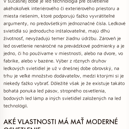
V súčasnej dobe je led technológia pre osvetlenie
akéhokoľvek interiérového či exteriérového priestoru a
miesta riešením, ktoré podporujú ťažko vyvrátiteľné
argumenty, no predovšetkým jednoznačné čísla. Ledkové
svietidlá sú jednoducho inštalovateľné, majú dlhú
životnosť, nevyžadujú temer žiadnu údržbu. Zároveň je
led osvetlenie nenáročné na prevádzkové podmienky a je
jedno, či ho používame v miestnosti, alebo na dvore, vo
fabrike, alebo v bazéne. Výber z rôznych druhov
ledkových svietidiel je už v dnešnej dobe obrovský, na
trhu je veľké množstvo dodávateľov, medzi ktorými si je
niekedy ťažko vybrať. Dôležité však je že existuje takáto
bohatá ponuka led pásov, stropného osvetlenia,
bodových led lámp a iných svietidiel založených na led
technológii.
AKÉ VLASTNOSTI MÁ MAŤ MODERNÉ