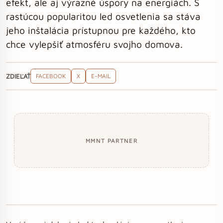
efekt, ale aj výrazné úspory na energiách. S
rastúcou popularitou led osvetlenia sa stáva
jeho inštalácia prístupnou pre každého, kto
chce vylepšiť atmosféru svojho domova.
ZDIEĽAŤ
FACEBOOK
X
E-MAIL
MMNT PARTNER