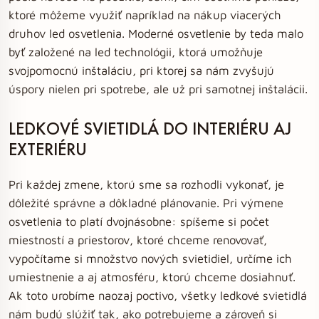
ktoré môžeme využiť napríklad na nákup viacerých
druhov led osvetlenia. Moderné osvetlenie by teda malo
byť založené na led technológii, ktorá umožňuje
svojpomocnú inštaláciu, pri ktorej sa nám zvyšujú
úspory nielen pri spotrebe, ale už pri samotnej inštalácii.
LEDKOVÉ SVIETIDLÁ DO INTERIÉRU AJ
EXTERIÉRU
Pri každej zmene, ktorú sme sa rozhodli vykonať, je
dôležité správne a dôkladné plánovanie. Pri výmene
osvetlenia to platí dvojnásobne: spíšeme si počet
miestností a priestorov, ktoré chceme renovovať,
vypočítame si množstvo nových svietidiel, určíme ich
umiestnenie a aj atmosféru, ktorú chceme dosiahnuť.
Ak toto urobíme naozaj poctivo, všetky ledkové svietidlá
nám budú slúžiť tak, ako potrebujeme a zároveň si