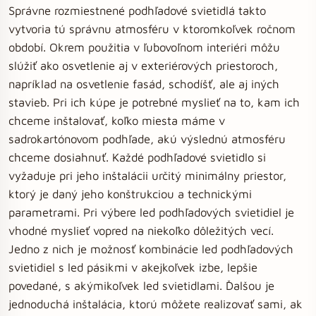
Správne rozmiestnené podhľadové svietidlá takto
vytvoria tú správnu atmosféru v ktoromkoľvek ročnom
období. Okrem použitia v ľubovoľnom interiéri môžu
slúžiť ako osvetlenie aj v exteriérových priestoroch,
napríklad na osvetlenie fasád, schodíšť, ale aj iných
stavieb. Pri ich kúpe je potrebné myslieť na to, kam ich
chceme inštalovať, koľko miesta máme v
sadrokartónovom podhľade, akú výslednú atmosféru
chceme dosiahnuť. Každé podhľadové svietidlo si
vyžaduje pri jeho inštalácii určitý minimálny priestor,
ktorý je daný jeho konštrukciou a technickými
parametrami. Pri výbere led podhľadových svietidiel je
vhodné myslieť vopred na niekoľko dôležitých vecí.
Jedno z nich je možnosť kombinácie led podhľadových
svietidiel s led pásikmi v akejkoľvek izbe, lepšie
povedané, s akýmikoľvek led svietidlami. Ďalšou je
jednoduchá inštalácia, ktorú môžete realizovať sami, ak