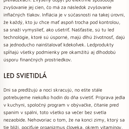
zvyšovanie jej cien, čo má za následok zvyšovanie
inflačných tlakov. Inflácia je v súčasnosti na takej úrovni,
že každý, kto ju chce mať aspoň trocha pod kontrolou,
sa snaží vymyslieť, ako ušetriť. Našťastie, sú tu led
technológie, ktoré sú úsporné, majú dlhú životnosť, dajú
sa jednoducho nainštalovať kdekoľvek. Ledprodukty
spĺňajú všetky podmienky pre okamžitú aj dlhodobú
úsporu finančných prostriedkov.
LED SVIETIDLÁ
Dni sa predlžujú a noci skracujú, no ešte stále
potrebujeme niekoľko hodín do dňa svietiť. Príprava jedla
v kuchyni, spoločný program v obývačke, čítanie pred
spaním v spálni, toto všetko sa večer bez svetla
nezaobíde. Nehovoriac o tom, že na konci zimy, ktorý sa
tie blíži, pociťuje organizmus človeka, okrem vitamínov,