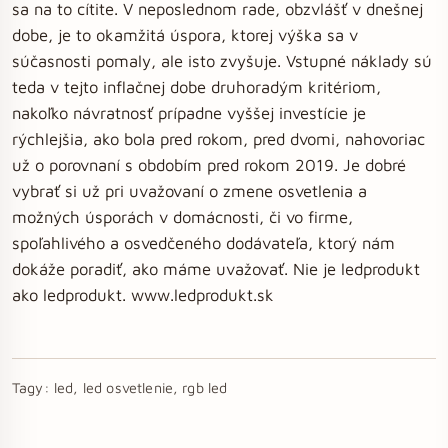
sa na to cítite. V neposlednom rade, obzvlášť v dnešnej
dobe, je to okamžitá úspora, ktorej výška sa v
súčasnosti pomaly, ale isto zvyšuje. Vstupné náklady sú
teda v tejto inflačnej dobe druhoradým kritériom,
nakoľko návratnosť prípadne vyššej investície je
rýchlejšia, ako bola pred rokom, pred dvomi, nahovoriac
už o porovnaní s obdobím pred rokom 2019. Je dobré
vybrať si už pri uvažovaní o zmene osvetlenia a
možných úsporách v domácnosti, či vo firme,
spoľahlivého a osvedčeného dodávateľa, ktorý nám
dokáže poradiť, ako máme uvažovať. Nie je ledprodukt
ako ledprodukt. www.ledprodukt.sk
Tagy:
led, led osvetlenie, rgb led