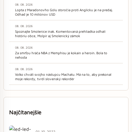
08. 08. 2026
Lopta z Maradonovho Gólu storočia proti Anglicku je na predaj.
Odhad je 10 miliónov USD
08. 08. 2026
Spoznajte Smolenice inak. Komentovaná prehliadka odhalí
históriu obce, Molpír aj Smolenický zámok
08. 08. 2026
Za smrťou hráča NBA z Memphisu je kokaín a heroín. Bola to
nehoda
08. 08. 2026
Volko chváli svojho nástupcu Machatu. Má na to, aby prekonal
moje rekordy, tvrdí slovenský rekordér
Najčítanejšie
01. 10. 2022