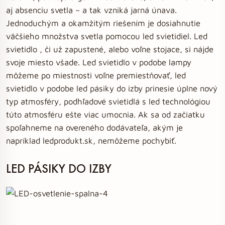
aj absenciu svetla – a tak vzniká jarná únava.
Jednoduchým a okamžitým riešením je dosiahnutie
väčšieho množstva svetla pomocou led svietidiel. Led
svietidlo , či už zapustené, alebo voľne stojace, si nájde
svoje miesto všade. Led svietidlo v podobe lampy
môžeme po miestnosti voľne premiestňovať, led
svietidlo v podobe led pásiky do izby prinesie úplne nový
typ atmosféry, podhľadové svietidlá s led technológiou
túto atmosféru ešte viac umocnia. Ak sa od začiatku
spoľahneme na overeného dodávateľa, akým je
napríklad ledprodukt.sk, nemôžeme pochybiť.
LED PÁSIKY DO IZBY