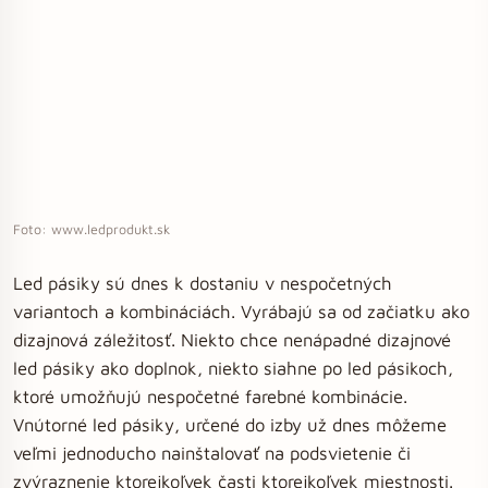
Foto: www.ledprodukt.sk
Led pásiky sú dnes k dostaniu v nespočetných
variantoch a kombináciách. Vyrábajú sa od začiatku ako
dizajnová záležitosť. Niekto chce nenápadné dizajnové
led pásiky ako doplnok, niekto siahne po led pásikoch,
ktoré umožňujú nespočetné farebné kombinácie.
Vnútorné led pásiky, určené do izby už dnes môžeme
veľmi jednoducho nainštalovať na podsvietenie či
zvýraznenie ktorejkoľvek časti ktorejkoľvek miestnosti.