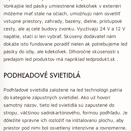
Vonkajšie led pásiky umiestnené kdekoľvek v exteriéri
môžeme mať stále na očiach, umožňujú nám osvetliť
vstupné priestory, záhrady, bazény, dielne, prístupové
cesty, ale aj celé budovy zvonku. Využívajú 24 V a 12 V
napätie, stačí si len vybrať. Skúsený dodávateľ nám
dokáže isto fundovane poradiť nielen ak potrebujeme led
pásiky do izby, ale kdekoľvek. Dlhoročné skúsenosti s
predajom led produktov má napríklad ledprodukt.sk .
PODHĽADOVÉ SVIETIDLÁ
Podhľadové svietidlá založené na led technológii patria
do kategórie zápustných svietidiel. Ako už hovorí
samotný názov, tieto led svietidlá sú zapustené do
stropu, väčšinou sadrokartónového, formou podhľadu. Je
dôležité správne ich rozložiť na inštalovanú plochu, aby
priestor pod nimi bol osvetlený intenzívne a rovnomerne.