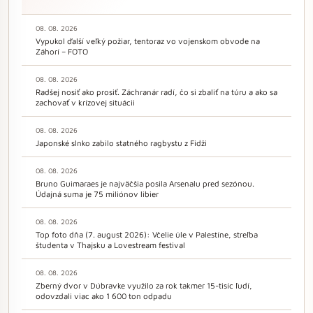
08. 08. 2026
Vypukol ďalší veľký požiar, tentoraz vo vojenskom obvode na
Záhorí – FOTO
08. 08. 2026
Radšej nosiť ako prosiť. Záchranár radí, čo si zbaliť na túru a ako sa
zachovať v krízovej situácii
08. 08. 2026
Japonské slnko zabilo statného ragbystu z Fidži
08. 08. 2026
Bruno Guimaraes je najväčšia posila Arsenalu pred sezónou.
Údajná suma je 75 miliónov libier
08. 08. 2026
Top foto dňa (7. august 2026): Včelie úle v Palestíne, streľba
študenta v Thajsku a Lovestream festival
08. 08. 2026
Zberný dvor v Dúbravke využilo za rok takmer 15-tisíc ľudí,
odovzdali viac ako 1 600 ton odpadu