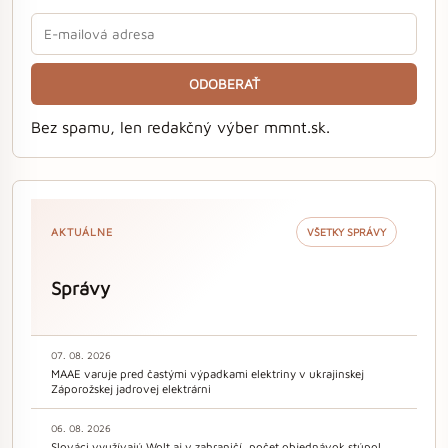
ODOBERAŤ
Bez spamu, len redakčný výber mmnt.sk.
AKTUÁLNE
VŠETKY SPRÁVY
Správy
07. 08. 2026
MAAE varuje pred častými výpadkami elektriny v ukrajinskej
Záporožskej jadrovej elektrárni
06. 08. 2026
Slováci využívajú Wolt aj v zahraničí, počet objednávok stúpol