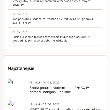
letecký útok, hirošimský pamätník a záchrana psov z lesných
požiarov
06. 08. 2026
Irán pohrozil susedom, že „zhasne celý Perzský záliv“, pripravil
zoznam cieľov
06. 08. 2026
Rusínska komunita žiada zachovanie Múzea rusínskej kultúry,
podporili ju primátori aj odborné inštitúcie
Najčítanejšie
Mmnt.sk · 14. 02. 2022
Škoda ponúka záujemcom o ENYAQ iV
domácu nabíjačku na kľúč
Mmnt.sk · 28. 01. 2021
VIDEO SEAT radí ako jazdiť s hybridným plug-