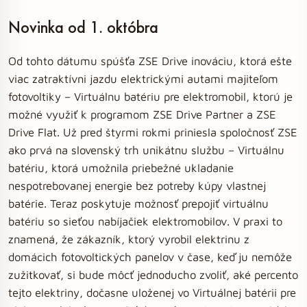
Novinka od 1. októbra
Od tohto dátumu spúšťa ZSE Drive inováciu, ktorá ešte
viac zatraktívni jazdu elektrickými autami majiteľom
fotovoltiky – Virtuálnu batériu pre elektromobil, ktorú je
možné využiť k programom ZSE Drive Partner a ZSE
Drive Flat. Už pred štyrmi rokmi priniesla spoločnosť ZSE
ako prvá na slovenský trh unikátnu službu – Virtuálnu
batériu, ktorá umožnila priebežné ukladanie
nespotrebovanej energie bez potreby kúpy vlastnej
batérie. Teraz poskytuje možnosť prepojiť virtuálnu
batériu so sieťou nabíjačiek elektromobilov. V praxi to
znamená, že zákazník, ktorý vyrobil elektrinu z
domácich fotovoltických panelov v čase, keď ju nemôže
zužitkovať, si bude môcť jednoducho zvoliť, aké percento
tejto elektriny, dočasne uloženej vo Virtuálnej batérii pre