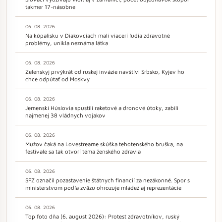
takmer 17-násobne
06. 08. 2026
Na kúpalisku v Diakovciach mali viacerí ľudia zdravotné
problémy, unikla neznáma látka
06. 08. 2026
Zelenskyj prvýkrát od ruskej invázie navštívi Srbsko, Kyjev ho
chce odpútať od Moskvy
06. 08. 2026
Jemenskí Húsíovia spustili raketové a dronové útoky, zabili
najmenej 38 vládnych vojakov
06. 08. 2026
Mužov čaká na Lovestreame skúška tehotenského bruška, na
festivale sa tak otvorí téma ženského zdravia
06. 08. 2026
SFZ označil pozastavenie štátnych financií za nezákonné. Spor s
ministerstvom podľa zväzu ohrozuje mládež aj reprezentácie
06. 08. 2026
Top foto dňa (6. august 2026): Protest zdravotníkov, ruský