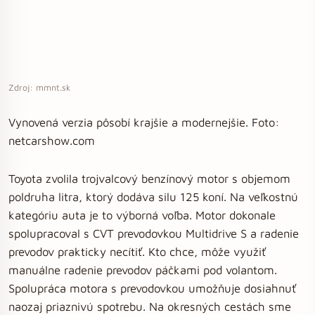
Zdroj: mmnt.sk
Vynovená verzia pôsobí krajšie a modernejšie. Foto:
netcarshow.com
Toyota zvolila trojvalcový benzínový motor s objemom
poldruha litra, ktorý dodáva silu 125 koní. Na veľkostnú
kategóriu auta je to výborná voľba. Motor dokonale
spolupracoval s CVT prevodovkou Multidrive S a radenie
prevodov prakticky necítiť. Kto chce, môže využiť
manuálne radenie prevodov páčkami pod volantom.
Spolupráca motora s prevodovkou umožňuje dosiahnuť
naozaj priaznivú spotrebu. Na okresných cestách sme