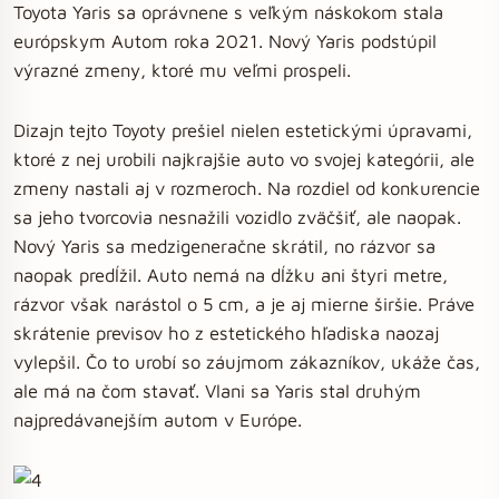
Toyota Yaris sa oprávnene s veľkým náskokom stala
európskym Autom roka 2021. Nový Yaris podstúpil
výrazné zmeny, ktoré mu veľmi prospeli.
Dizajn tejto Toyoty prešiel nielen estetickými úpravami,
ktoré z nej urobili najkrajšie auto vo svojej kategórii, ale
zmeny nastali aj v rozmeroch. Na rozdiel od konkurencie
sa jeho tvorcovia nesnažili vozidlo zväčšiť, ale naopak.
Nový Yaris sa medzigeneračne skrátil, no rázvor sa
naopak predĺžil. Auto nemá na dĺžku ani štyri metre,
rázvor však narástol o 5 cm, a je aj mierne širšie. Práve
skrátenie previsov ho z estetického hľadiska naozaj
vylepšil. Čo to urobí so záujmom zákazníkov, ukáže čas,
ale má na čom stavať. Vlani sa Yaris stal druhým
najpredávanejším autom v Európe.