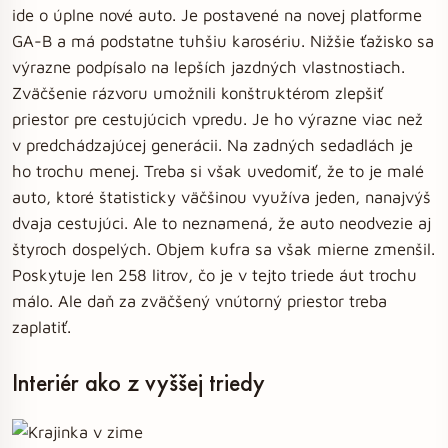
ide o úplne nové auto. Je postavené na novej platforme
GA-B a má podstatne tuhšiu karosériu. Nižšie ťažisko sa
výrazne podpísalo na lepších jazdných vlastnostiach.
Zväčšenie rázvoru umožnili konštruktérom zlepšiť
priestor pre cestujúcich vpredu. Je ho výrazne viac než
v predchádzajúcej generácii. Na zadných sedadlách je
ho trochu menej. Treba si však uvedomiť, že to je malé
auto, ktoré štatisticky väčšinou využíva jeden, nanajvýš
dvaja cestujúci. Ale to neznamená, že auto neodvezie aj
štyroch dospelých. Objem kufra sa však mierne zmenšil.
Poskytuje len 258 litrov, čo je v tejto triede áut trochu
málo. Ale daň za zväčšený vnútorný priestor treba
zaplatiť.
Interiér ako z vyššej triedy