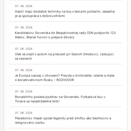
07. 08. 2026
Hasiči majú dostatok techniky na boj s lesnými požiarmi, zásadná
je aj spolupráca s dobrovoľníkmi
07. 08. 2026
Kandidatúru Slovenska do Bezpečnostnej rady OSN podporilo 123
štátov, Blanár hovorí o prejave dôvery
07. 08. 2026
Vlak sa zrazil s autom na priecestí pri Starom Smokovci, cestujúci
sa nezranili
07. 08. 2026
Je Európa naozaj v ohrození? Pravda o kriminalite, islame a mýte
o konzervatívnom Rusku – ROZHOVOR
07. 08. 2026
Ronaldinho posiela pozdrav na Slovensko. Futbalová šou v
Trnave sa nezadržateľne blíži!
07. 08. 2026
Maradonov masér opísal legendu pred smrťou ako bezmocnú a
rezignovanú osobu