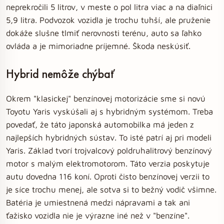
neprekročili 5 litrov, v meste o pol litra viac a na diaľnici
5,9 litra. Podvozok vozidla je trochu tuhší, ale pruženie
dokáže slušne tlmiť nerovnosti terénu, auto sa ľahko
ovláda a je mimoriadne príjemné. Škoda neskúsiť.
Hybrid nemôže chýbať
Okrem "klasickej" benzínovej motorizácie sme si novú
Toyotu Yaris vyskúšali aj s hybridným systémom. Treba
povedať, že táto japonská automobilka má jeden z
najlepších hybridných sústav. To isté patrí aj pri modeli
Yaris. Základ tvorí trojvalcový poldruhalitrový benzínový
motor s malým elektromotorom. Táto verzia poskytuje
autu dovedna 116 koní. Oproti čisto benzínovej verzii to
je síce trochu menej, ale sotva si to bežný vodič všimne.
Batéria je umiestnená medzi nápravami a tak ani
ťažisko vozidla nie je výrazne iné než v "benzíne".