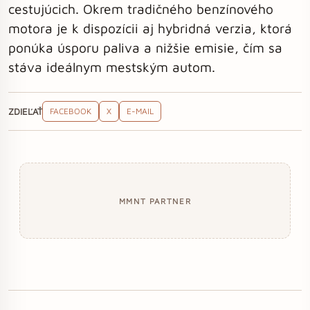
cestujúcich. Okrem tradičného benzínového
motora je k dispozícii aj hybridná verzia, ktorá
ponúka úsporu paliva a nižšie emisie, čím sa
stáva ideálnym mestským autom.
ZDIEĽAŤ
FACEBOOK
X
E-MAIL
MMNT PARTNER