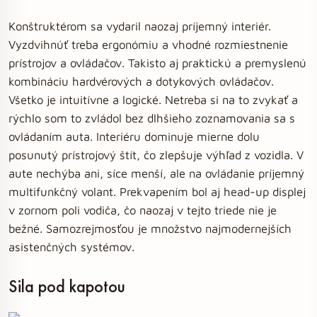
Konštruktérom sa vydaril naozaj príjemný interiér.
Vyzdvihnúť treba ergonómiu a vhodné rozmiestnenie
prístrojov a ovládačov. Takisto aj praktickú a premyslenú
kombináciu hardvérových a dotykových ovládačov.
Všetko je intuitívne a logické. Netreba si na to zvykať a
rýchlo som to zvládol bez dlhšieho zoznamovania sa s
ovládaním auta. Interiéru dominuje mierne dolu
posunutý prístrojový štít, čo zlepšuje výhľad z vozidla. V
aute nechýba ani, síce menší, ale na ovládanie príjemný
multifunkčný volant. Prekvapením bol aj head-up displej
v zornom poli vodiča, čo naozaj v tejto triede nie je
bežné. Samozrejmosťou je množstvo najmodernejších
asistenčných systémov.
Sila pod kapotou