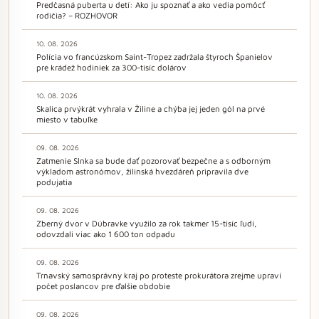
Predčasná puberta u detí: Ako ju spoznať a ako vedia pomôcť
rodičia? – ROZHOVOR
10. 08. 2026
Polícia vo francúzskom Saint-Tropez zadržala štyroch Španielov
pre krádež hodiniek za 300-tisíc dolárov
10. 08. 2026
Skalica prvýkrát vyhrala v Žiline a chýba jej jeden gól na prvé
miesto v tabuľke
09. 08. 2026
Zatmenie Slnka sa bude dať pozorovať bezpečne a s odborným
výkladom astronómov, žilinská hvezdáreň pripravila dve
podujatia
09. 08. 2026
Zberný dvor v Dúbravke využilo za rok takmer 15-tisíc ľudí,
odovzdali viac ako 1 600 ton odpadu
09. 08. 2026
Trnavský samosprávny kraj po proteste prokurátora zrejme upraví
počet poslancov pre ďalšie obdobie
09. 08. 2026