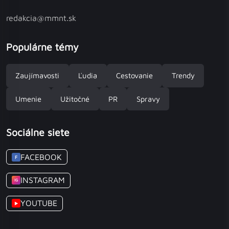
redakcia@mmnt.sk
Populárne témy
Zaujímavosti
Ľudia
Cestovanie
Trendy
Umenie
Užitočné
PR
Spravy
Sociálne siete
FACEBOOK
F
INSTAGRAM
IG
YOUTUBE
▶