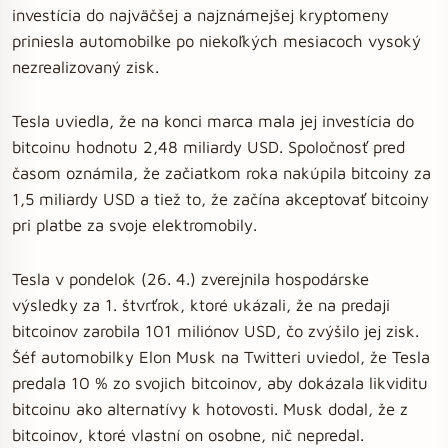
investícia do najväčšej a najznámejšej kryptomeny
priniesla automobilke po niekoľkých mesiacoch vysoký
nezrealizovaný zisk.
Tesla uviedla, že na konci marca mala jej investícia do
bitcoinu hodnotu 2,48 miliardy USD. Spoločnosť pred
časom oznámila, že začiatkom roka nakúpila bitcoiny za
1,5 miliardy USD a tiež to, že začína akceptovať bitcoiny
pri platbe za svoje elektromobily.
Tesla v pondelok (26. 4.) zverejnila hospodárske
výsledky za 1. štvrťrok, ktoré ukázali, že na predaji
bitcoinov zarobila 101 miliónov USD, čo zvýšilo jej zisk.
Šéf automobilky Elon Musk na Twitteri uviedol, že Tesla
predala 10 % zo svojich bitcoinov, aby dokázala likviditu
bitcoinu ako alternatívy k hotovosti. Musk dodal, že z
bitcoinov, ktoré vlastní on osobne, nič nepredal.