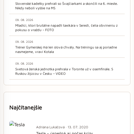
Slovenské kadetky prehrali so Švajčiarkami a skončili na 6. mieste.
Nikdy neboli vyššie na MS
09. 08. 2026
Mladíci, ktorí brutálne napadli taxikára v Seredi, čelia obvineniu z
pokusu o vraždu – FOTO
09. 08. 2026
Tréner Gymerskej má len slová chvály. Na tréningu sa aj poriadne
nasmejeme, vraví Kotala
09. 08. 2026
Svetová ženská jednotka prehrala v Toronte už v osemfinále. S
Ruskou žijúcou v Česku – VIDEO
Najčítanejšie
Adriána Lukáčová · 13. 07. 2020
Tesla - úspešná aj počas krízy