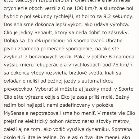
zrýchlenie oboch verzií z 0 na 100 km/h a skutočne bol
hybrid o pol sekundy rýchlejší, stihol to za 9,2 sekundy.
Dosiahli sme dokonca lepší výkon, ako udáva výrobca.
Clio je jediný Renault, ktorý sa nedá dobiť zo zásuvky.
Dobíja sa iba rekuperáciou pri spomaľovaní. Ubratie
plynu znamená primerané spomalenie, na aké ste
zvyknutí z benzínových verzií. Páka v polohe B znamená
vyššiu mieru rekuperácie a v rýchlostiach pod 75 km/h
sa dokonca vtedy rozsvietia brzdové svetlá. Inak sa
ovládanie nelíši od bežnej jazdy s automatickou
prevodovkou. Vyberať si môžete aj jazdný mód, v Sporte
Clio ešte výrazne ožije s Eko je zasa príliš mdlé. Bežný
režim bol najlepší, nami zadefinovaný v položke
MySense a nepotrebovali sme ho meniť. V meste vie Clio
prejsť na elektrický pohon rádovo naraz stovky metrov,
záleží aj na tom, ako vodič využíva dynamiku. Spotreba
okolo 4,5 litra je reálna, čo je asi o dva litre menej, ako