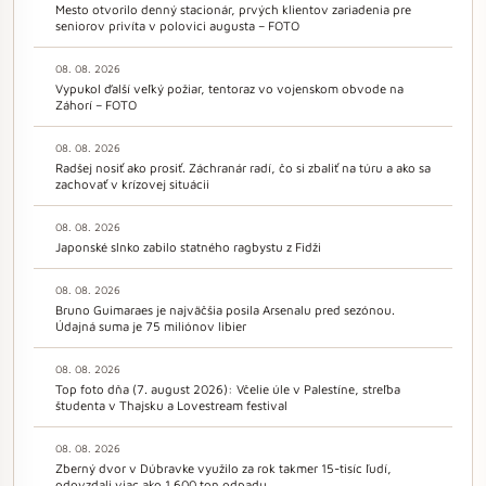
Mesto otvorilo denný stacionár, prvých klientov zariadenia pre
seniorov privíta v polovici augusta – FOTO
08. 08. 2026
Vypukol ďalší veľký požiar, tentoraz vo vojenskom obvode na
Záhorí – FOTO
08. 08. 2026
Radšej nosiť ako prosiť. Záchranár radí, čo si zbaliť na túru a ako sa
zachovať v krízovej situácii
08. 08. 2026
Japonské slnko zabilo statného ragbystu z Fidži
08. 08. 2026
Bruno Guimaraes je najväčšia posila Arsenalu pred sezónou.
Údajná suma je 75 miliónov libier
08. 08. 2026
Top foto dňa (7. august 2026): Včelie úle v Palestíne, streľba
študenta v Thajsku a Lovestream festival
08. 08. 2026
Zberný dvor v Dúbravke využilo za rok takmer 15-tisíc ľudí,
odovzdali viac ako 1 600 ton odpadu