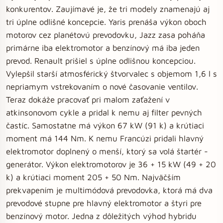
konkurentov. Zaujímavé je, že tri modely znamenajú aj
tri úplne odlišné koncepcie. Yaris prenáša výkon oboch
motorov cez planétovú prevodovku, Jazz zasa poháňa
primárne iba elektromotor a benzínový má iba jeden
prevod. Renault prišiel s úplne odlišnou koncepciou.
Vylepšil starší atmosférický štvorvalec s objemom 1,6 l s
nepriamym vstrekovaním o nové časovanie ventilov.
Teraz dokáže pracovať pri malom zaťažení v
atkinsonovom cykle a pridal k nemu aj filter pevných
častíc. Samostatne má výkon 67 kW (91 k) a krútiaci
moment má 144 Nm. K nemu Francúzi pridali hlavný
elektromotor doplnený o menší, ktorý sa volá štartér ­
generátor. Výkon elektromotorov je 36 + 15 kW (49 + 20
k) a krútiaci moment 205 + 50 Nm. Najväčším
prekvapením je multimódová prevodovka, ktorá má dva
prevodové stupne pre hlavný elektromotor a štyri pre
benzínový motor. Jedna z dôležitých výhod hybridu