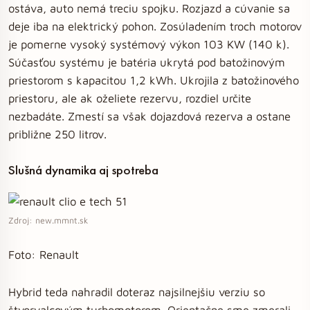
ostáva, auto nemá treciu spojku. Rozjazd a cúvanie sa
deje iba na elektrický pohon. Zosúladením troch motorov
je pomerne vysoký systémový výkon 103 KW (140 k).
Súčasťou systému je batéria ukrytá pod batožinovým
priestorom s kapacitou 1,2 kWh. Ukrojila z batožinového
priestoru, ale ak oželiete rezervu, rozdiel určite
nezbadáte. Zmestí sa však dojazdová rezerva a ostane
približne 250 litrov.
Slušná dynamika aj spotreba
Zdroj: new.mmnt.sk
Foto: Renault
Hybrid teda nahradil doteraz najsilnejšiu verziu so
štvorvalcovým turbomotorom. Orientačne sme zmerali