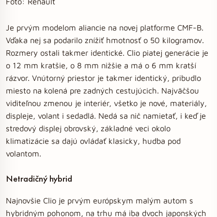
Foto: Renault
Je prvým modelom aliancie na novej platforme CMF-B.
Vďaka nej sa podarilo znížiť hmotnosť o 50 kilogramov.
Rozmery ostali takmer identické. Clio piatej generácie je
o 12 mm kratšie, o 8 mm nižšie a má o 6 mm kratší
rázvor. Vnútorný priestor je takmer identický, pribudlo
miesto na kolená pre zadných cestujúcich. Najväčšou
viditeľnou zmenou je interiér, všetko je nové, materiály,
displeje, volant i sedadlá. Nedá sa nič namietať, i keď je
stredový displej obrovský, základné veci okolo
klimatizácie sa dajú ovládať klasicky, hudba pod
volantom.
Netradičný hybrid
Najnovšie Clio je prvým európskym malým autom s
hybridným pohonom, na trhu má iba dvoch japonských