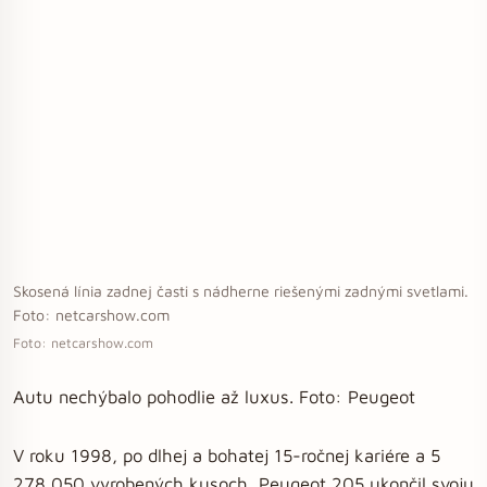
Skosená línia zadnej časti s nádherne riešenými zadnými svetlami.
Foto: netcarshow.com
Foto: netcarshow.com
Autu nechýbalo pohodlie až luxus. Foto: Peugeot
V roku 1998, po dlhej a bohatej 15-ročnej kariére a 5
278 050 vyrobených kusoch, Peugeot 205 ukončil svoju