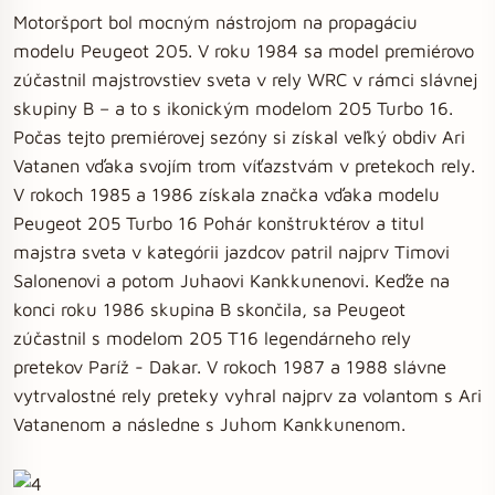
Motoršport bol mocným nástrojom na propagáciu
modelu Peugeot 205. V roku 1984 sa model premiérovo
zúčastnil majstrovstiev sveta v rely WRC v rámci slávnej
skupiny B – a to s ikonickým modelom 205 Turbo 16.
Počas tejto premiérovej sezóny si získal veľký obdiv Ari
Vatanen vďaka svojím trom víťazstvám v pretekoch rely.
V rokoch 1985 a 1986 získala značka vďaka modelu
Peugeot 205 Turbo 16 Pohár konštruktérov a titul
majstra sveta v kategórii jazdcov patril najprv Timovi
Salonenovi a potom Juhaovi Kankkunenovi. Keďže na
konci roku 1986 skupina B skončila, sa Peugeot
zúčastnil s modelom 205 T16 legendárneho rely
pretekov Paríž - Dakar. V rokoch 1987 a 1988 slávne
vytrvalostné rely preteky vyhral najprv za volantom s Ari
Vatanenom a následne s Juhom Kankkunenom.