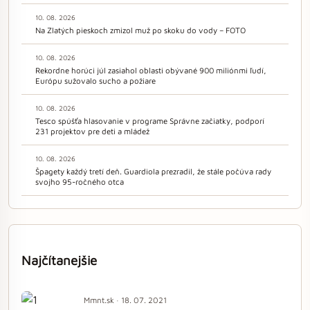
10. 08. 2026
Na Zlatých pieskoch zmizol muž po skoku do vody – FOTO
10. 08. 2026
Rekordne horúci júl zasiahol oblasti obývané 900 miliónmi ľudí,
Európu sužovalo sucho a požiare
10. 08. 2026
Tesco spúšťa hlasovanie v programe Správne začiatky, podporí
231 projektov pre deti a mládež
10. 08. 2026
Špagety každý tretí deň. Guardiola prezradil, že stále počúva rady
svojho 95-ročného otca
Najčítanejšie
Mmnt.sk · 18. 07. 2021