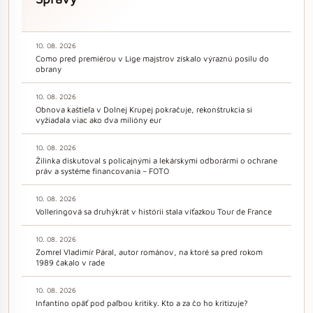
10. 08. 2026
Como pred premiérou v Lige majstrov získalo výraznú posilu do
obrany
10. 08. 2026
Obnova kaštieľa v Dolnej Krupej pokračuje, rekonštrukcia si
vyžiadala viac ako dva milióny eur
10. 08. 2026
Žilinka diskutoval s policajnými a lekárskymi odborármi o ochrane
práv a systéme financovania – FOTO
10. 08. 2026
Volleringová sa druhýkrát v histórii stala víťazkou Tour de France
10. 08. 2026
Zomrel Vladimír Páral, autor románov, na ktoré sa pred rokom
1989 čakalo v rade
10. 08. 2026
Infantino opäť pod paľbou kritiky. Kto a za čo ho kritizuje?