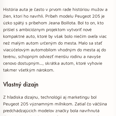
História auta je často v prvom rade históriou mužov a
žien, ktorí ho navrhli. Príbeh modelu Peugeot 205 je
úzko spätý s príbehom Jeana Boillota. Bol to on, kto
prišiel s ambicióznym projektom vytvoriť nové
kompaktné auto, ktoré by však bolo niečím oveľa viac
než malým autom určeným do mesta. Malo sa stať
viacúčelovým automobilom vhodným do mesta aj do
terénu, schopným odviezť menšiu rodinu a navyše
cenovo dostupným..., skrátka autom, ktoré vyhovie
takmer všetkým nárokom.
Vlastný dizajn
Z hľadiska dizajnu, technológií aj marketingu bol
Peugeot 205 významným míľnikom. Zatiaľ čo väčšina
predchádzajúcich modelov značky bola navrhnutá