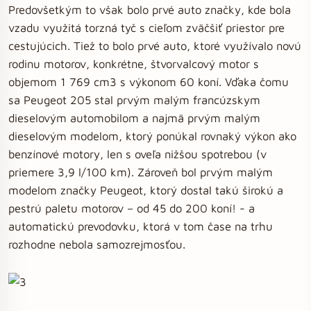
Predovšetkým to však bolo prvé auto značky, kde bola
vzadu využitá torzná tyč s cieľom zväčšiť priestor pre
cestujúcich. Tiež to bolo prvé auto, ktoré využívalo novú
rodinu motorov, konkrétne, štvorvalcový motor s
objemom 1 769 cm3 s výkonom 60 koní. Vďaka čomu
sa Peugeot 205 stal prvým malým francúzskym
dieselovým automobilom a najmä prvým malým
dieselovým modelom, ktorý ponúkal rovnaký výkon ako
benzínové motory, len s oveľa nižšou spotrebou (v
priemere 3,9 l/100 km). Zároveň bol prvým malým
modelom značky Peugeot, ktorý dostal takú širokú a
pestrú paletu motorov – od 45 do 200 koní! - a
automatickú prevodovku, ktorá v tom čase na trhu
rozhodne nebola samozrejmosťou.