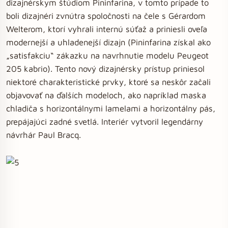
dizajnérskym štúdiom Pininfarina, v tomto prípade to
boli dizajnéri zvnútra spoločnosti na čele s Gérardom
Welterom, ktorí vyhrali internú súťaž a priniesli oveľa
modernejší a uhladenejší dizajn (Pininfarina získal ako
„satisfakciu“ zákazku na navrhnutie modelu Peugeot
205 kabrio). Tento nový dizajnérsky prístup priniesol
niektoré charakteristické prvky, ktoré sa neskôr začali
objavovať na ďalších modeloch, ako napríklad maska ​​
chladiča s horizontálnymi lamelami a horizontálny pás,
prepájajúci zadné svetlá. Interiér vytvoril legendárny
návrhár Paul Bracq.