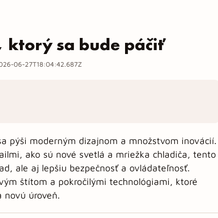
, ktorý sa bude páčiť
026-06-27T18:04:42.687Z
 sa pýši moderným dizajnom a množstvom inovácií.
lmi, ako sú nové svetlá a mriežka chladiča, tento
ad, ale aj lepšiu bezpečnosť a ovládateľnosť.
ovým štítom a pokročilými technológiami, ktoré
 novú úroveň.