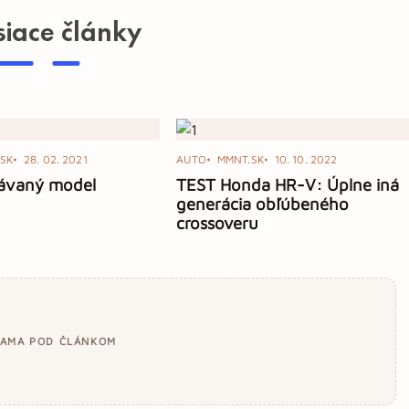
siace články
SK
28. 02. 2021
AUTO
MMNT.SK
10. 10. 2022
ávaný model
TEST Honda HR-V: Úplne iná
generácia obľúbeného
crossoveru
LAMA POD ČLÁNKOM