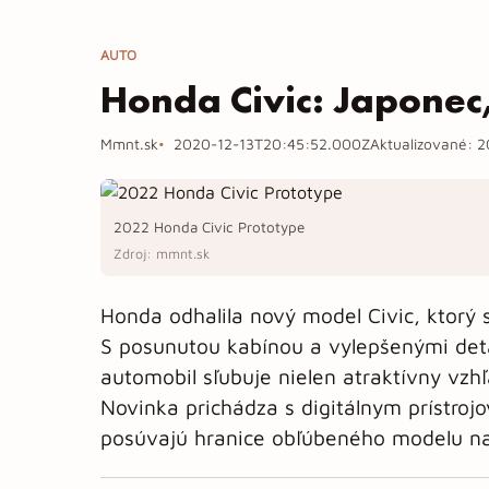
AUTO
Honda Civic: Japonec
Mmnt.sk
2020-12-13T20:45:52.000Z
Aktualizované:
2
2022 Honda Civic Prototype
Zdroj: mmnt.sk
Honda odhalila nový model Civic, ktorý
S posunutou kabínou a vylepšenými detai
automobil sľubuje nielen atraktívny vzhľ
Novinka prichádza s digitálnym prístroj
posúvajú hranice obľúbeného modelu na