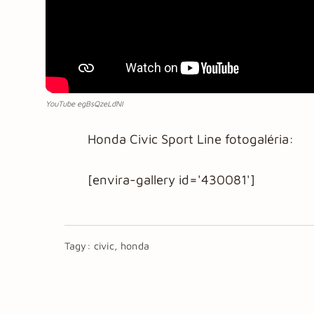
YouTube egBsQzeLdNI
Honda Civic Sport Line fotogaléria:
[envira-gallery id='430081']
Tagy:
civic, honda