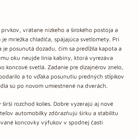
 prvkov, vrátane nízkeho a širokého postoja a
je mriežka chladiča, spájajúca svetlomety. Pri
a je posunutá dozadu, čím sa predĺžila kapota a
nému oku neujde línia kabíny, ktorá vyrezáva
o koncové svetlá. Zadanie pre dizajnérov znelo,
o podarilo a to vďaka posunutiu predných stĺpikov
adlá sú po novom umiestnené na dverách.
 širší rozchod kolies. Dobre vyzerajú aj nové
iteľov automobilky zdôrazňujú šírku a stabilitu
vané koncovky výfukov v spodnej časti