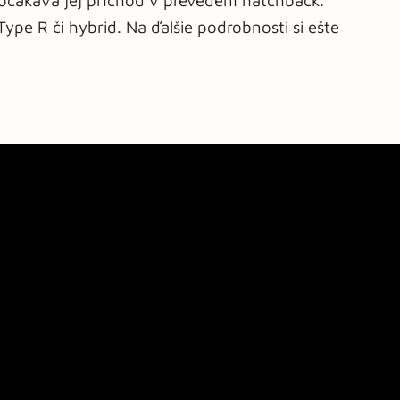
očakáva jej príchod v prevedení hatchback.
ype R či hybrid. Na ďalšie podrobnosti si ešte