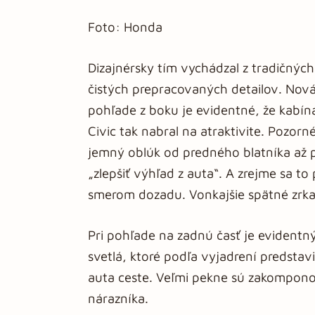
Foto: Honda
Dizajnérsky tím vychádzal z tradičných
čistých prepracovaných detailov. Nová 
pohľade z boku je evidentné, že kabín
Civic tak nabral na atraktivite. Pozor
jemný oblúk od predného blatníka až p
„zlepšiť výhľad z auta“. A zrejme sa t
smerom dozadu. Vonkajšie spätné zrk
Pri pohľade na zadnú časť je evidentný
svetlá, ktoré podľa vyjadrení predstav
auta ceste. Veľmi pekne sú zakompono
nárazníka.