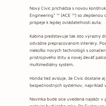
Nový Civic prichádza s novou konštru
Engineering“ ™ (ACE ™) so zlepšenou 
prispeje k lepšej ovládateľnosti auta.
Kabína predstavuje tak isto výrazný d
odvážne prepracovanom interiéry. Podľ
niekoľko nových technológií s označení
prístrojového štítu a novej deväť palc
multimediálny systém.
Honda tiež avizuje, že Civic dostane a
bezpečnostných systémov, napríklad 
Novinka bude síce uvedená najskôr v p