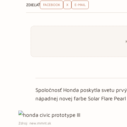
ZDIEĽAŤ
FACEBOOK
X
E-MAIL
Spoločnosť Honda poskytla svetu prvý
nápadnej novej farbe Solar Flare Pea
Zdroj: new.mmnt.sk