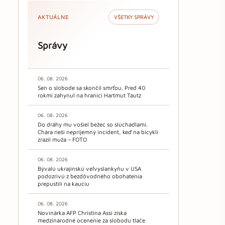
AKTUÁLNE
VŠETKY SPRÁVY
Správy
06. 08. 2026
Sen o slobode sa skončil smrťou. Pred 40
rokmi zahynul na hranici Hartmut Tautz
06. 08. 2026
Do dráhy mu vošiel bežec so slúchadlami.
Chára rieši nepríjemný incident, keď na bicykli
zrazil muža – FOTO
06. 08. 2026
Bývalú ukrajinskú veľvyslankyňu v USA
podozrivú z bezdôvodného obohatenia
prepustili na kauciu
06. 08. 2026
Novinárka AFP Christina Assi získa
medzinárodné ocenenie za slobodu tlače