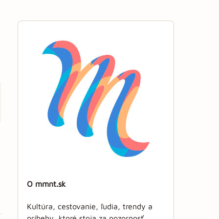
O mmnt.sk
Kultúra, cestovanie, ľudia, trendy a
príbehy, ktoré stoja za pozornosť.