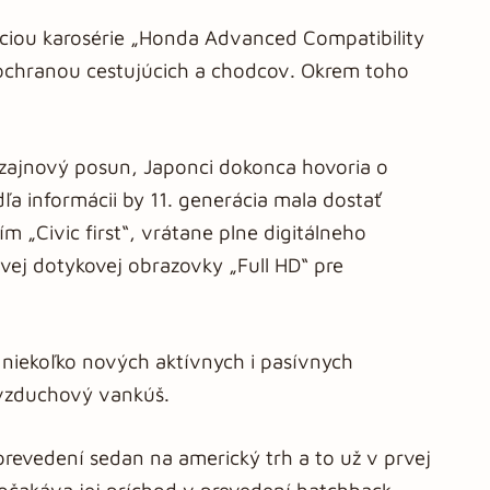
kciou karosérie „Honda Advanced Compatibility
ochranou cestujúcich a chodcov. Okrem toho
izajnový posun, Japonci dokonca hovoria o
a informácii by 11. generácia mala dostať
m „Civic first“, vrátane plne digitálneho
ovej dotykovej obrazovky „Full HD“ pre
j niekoľko nových aktívnych i pasívnych
vzduchový vankúš.
revedení sedan na americký trh a to už v prvej