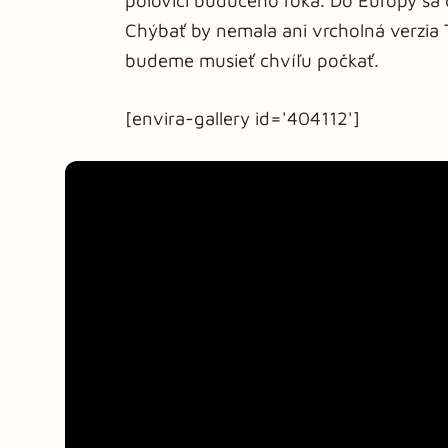
polovici budúceho roka. Do Európy sa 
Chýbať by nemala ani vrcholná verzia T
budeme musieť chvíľu počkať.
[envira-gallery id='404112']