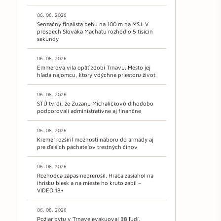
06. 08. 2026
Senzačný finalista behu na 100 m na MSJ. V
prospech Slováka Machatu rozhodlo 5 tisícin
sekundy
06. 08. 2026
Emmerova vila opäť zdobí Trnavu. Mesto jej
hľadá nájomcu, ktorý vdýchne priestoru život
06. 08. 2026
STÚ tvrdí, že Zuzanu Michaličkovú dlhodobo
podporovali administratívne aj finančne
06. 08. 2026
Kremeľ rozšíril možnosti náboru do armády aj
pre ďalších páchateľov trestných činov
06. 08. 2026
Rozhodca zápas neprerušil. Hráča zasiahol na
ihrisku blesk a na mieste ho kruto zabil –
VIDEO 18+
06. 08. 2026
Požiar bytu v Trnave evakuoval 38 ľudí,