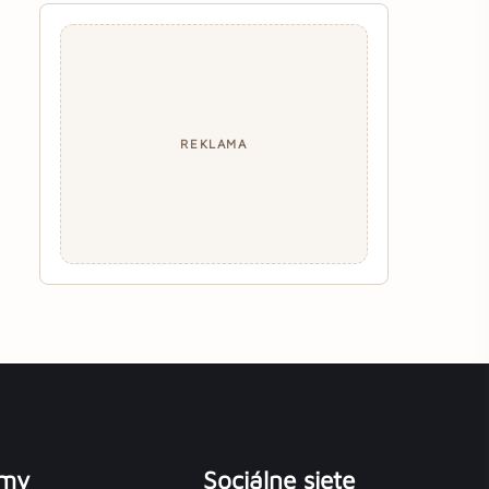
REKLAMA
émy
Sociálne siete