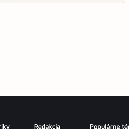
iky
Redakcia
Populárne t