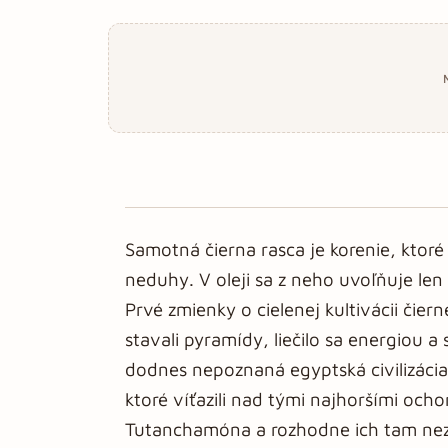
Samotná čierna rasca je korenie, ktoré 
neduhy. V oleji sa z neho uvoľňuje len 
Prvé zmienky o cielenej kultivácii čie
stavali pyramídy, liečilo sa energiou 
dodnes nepoznaná egyptská civilizáci
ktoré víťazili nad tými najhoršími och
Tutanchamóna a rozhodne ich tam neza