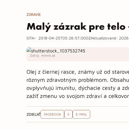
ZDRAVIE
Malý zázrak pre telo –
SITA
2018-04-25T05:26:57.000Z
Aktualizované:
2026
Zdroj: mmnt.sk
Olej z čiernej rasce, známy už od starov
rôznym zdravotným problémom. Obsahuje
ovplyvňujú imunitu, dýchacie cesty a z
zažiť zmenu vo svojom zdraví a celkovo
ZDIEĽAŤ
FACEBOOK
X
E-MAIL