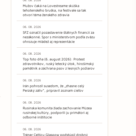
06. 08. 2026
Mužov čaká na Lovestreame skúška
tehotenského bruška, na festivale sa tak
otvorí téma ženského zdravia
06. 08. 2026
SFZ označil pozastavenie štátnych financií za
nezákonné. Spor s ministerstvom podľa zväzu
ohrozuje mládež aj reprezentácie
06. 08. 2026
Top foto dňa (6. august 2026): Protest
zdravotníkov, ruský letecký útok, hirošimský
pamätník a záchrana psov z lesných požiarov
06. 08. 2026
Irán pohrozil susedom, že „zhasne celý
Perzský záliv“, pripravil zoznam cieľov
06. 08. 2026
Rusínska komunita žiada zachovanie Múzea
rusínskej kultúry, podporili ju primátori aj
odborné inštitúcie
06. 08. 2026
Tréner Celticu Glasgow podstúpil drobný