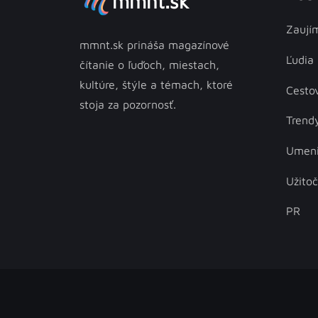
mmnt.sk
Zaují
mmnt.sk prináša magazínové
Ľudia
čítanie o ľuďoch, miestach,
kultúre, štýle a témach, ktoré
Cesto
stoja za pozornosť.
Trend
Umen
Užito
PR