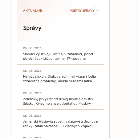
AKTUÁLNE
VŠETKY SPRÁVY
Správy
06. 08. 2026
Slováci využívajú Wolt aj v zahraničí, počet
objednávok stúpol takmer 17-násobne
06. 08. 2026
Na kúpalisku v Diakovciach mali viacerí ľudia
zdravotné problémy, unikla neznáma látka
06. 08. 2026
Zelenskyj prvýkrát od ruskej invázie navštívi
Srbsko, Kyjev ho chce odpútať od Moskvy
06. 08. 2026
Jemenskí Húsíovia spustili raketové a dronové
útoky, zabili najmenej 38 vládnych vojakov