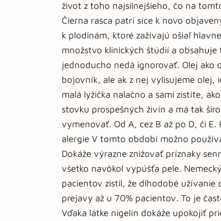
život z toho najsilnejšieho, čo na tomt
Čierna rasca patrí síce k novo objave
k plodinám, ktoré zažívajú ošiaľ hlavn
množstvo klinických štúdií a obsahuje 
jednoducho nedá ignorovať. Olej ako de
bojovník, ale ak z nej vylisujeme olej,
malá lyžička nalačno a sami zistíte, ak
stovku prospešných živín a má tak širo
vymenovať. Od A, cez B až po D, či E.
alergie V tomto období možno používať 
Dokáže výrazne znižovať príznaky senn
všetko navôkol vypúšťa pele. Nemecký
pacientov zistil, že dlhodobé užívanie 
prejavy až u 70% pacientov. To je čast
Vďaka látke nigelín dokáže upokojiť pr