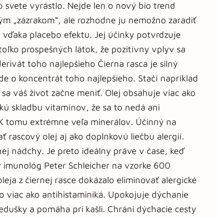
o svete vyrástlo. Nejde len o nový bio trend
ným „zázrakom“, ale rozhodne ju nemožno zaradiť
e vďaka placebo efektu. Jej účinky potvrdzuje
toľko prospešných látok, že pozitívny vplyv sa
rivát toho najlepšieho Čierna rasca je silný
 ide o koncentrát toho najlepšieho. Stačí napríklad
o sa váš život začne meniť. Olej obsahuje viac ako
kú skladbu vitamínov, že sa to nedá ani
 K tomu extrémne veľa minerálov. Účinný na
rascový olej aj ako doplnkovú liečbu alergií.
ej nádchy. Je preto ideálny práve v čase, keď
 imunológ Peter Schleicher na vzorke 600
oleja z čiernej rasce dokázalo eliminovať alergické
o viac ako antihistaminiká. Upokojuje dýchanie
iedušky a pomáha pri kašli. Chráni dýchacie cesty