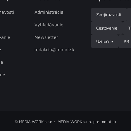
mavosti
Administrácia
Zaujímavosti
Vyhľadávanie
Cestovanie
T
vanie
Newsletter
Užitočné
PR
y
redakcia@mmnt.sk
ie
čné
© MEDIA WORK s.r.o.
MEDIA WORK s.r.o. pre mmnt.sk