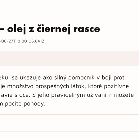
 olej z čiernej rasce
-06-27T18:30:05.841Z
eku, sa ukazuje ako silný pomocník v boji proti
 množstvo prospešných látok, ktoré pozitívne
dravie srdca. S jeho pravidelným užívaním môžete
m pocite pohody.