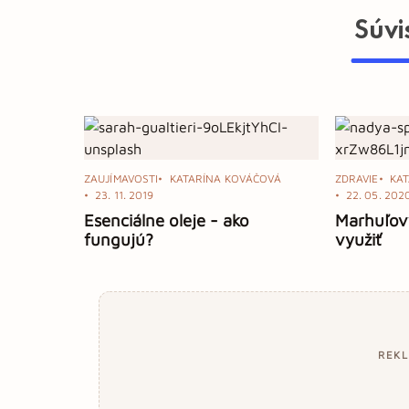
Súvi
ZAUJÍMAVOSTI
KATARÍNA KOVÁČOVÁ
ZDRAVIE
KA
23. 11. 2019
22. 05. 202
Esenciálne oleje - ako
Marhuľový
fungujú?
využiť
REK