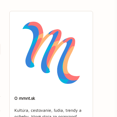
O mmnt.sk
Kultúra, cestovanie, ľudia, trendy a
príbehy, ktoré stoja za pozornosť.