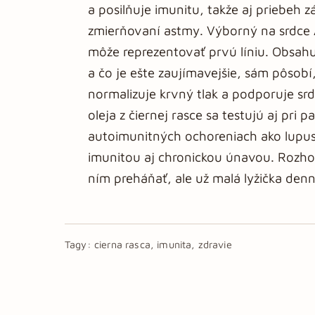
a posilňuje imunitu, takže aj priebeh z
zmierňovaní astmy. Výborný na srdce Ak
môže reprezentovať prvú líniu. Obsah
a čo je ešte zaujímavejšie, sám pôsobí
normalizuje krvný tlak a podporuje srd
oleja z čiernej rasce sa testujú aj pri
autoimunitných ochoreniach ako lupus, 
imunitou aj chronickou únavou. Rozhod
ním preháňať, ale už malá lyžička de
Tagy:
cierna rasca, imunita, zdravie