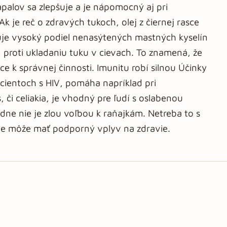
ápalov sa zlepšuje a je nápomocný aj pri
 je reč o zdravých tukoch, olej z čiernej rasce
uje vysoký podiel nenasýtených mastných kyselín
, proti ukladaniu tuku v cievach. To znamená, že
ce k správnej činnosti. Imunitu robí silnou Účinky
 pacientoch s HIV, pomáha napríklad pri
či celiakia, je vhodný pre ľudí s oslabenou
ne nie je zlou voľbou k raňajkám. Netreba to s
nne môže mať podporný vplyv na zdravie.