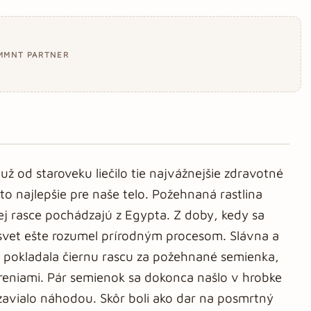
MMNT PARTNER
už od staroveku liečilo tie najvážnejšie zdravotné
to najlepšie pre naše telo. Požehnaná rastlina
rnej rasce pochádzajú z Egypta. Z doby, kedy sa
a svet ešte rozumel prírodným procesom. Slávna a
a pokladala čiernu rascu za požehnané semienka,
oreniami. Pár semienok sa dokonca našlo v hrobke
vialo náhodou. Skôr boli ako dar na posmrtný