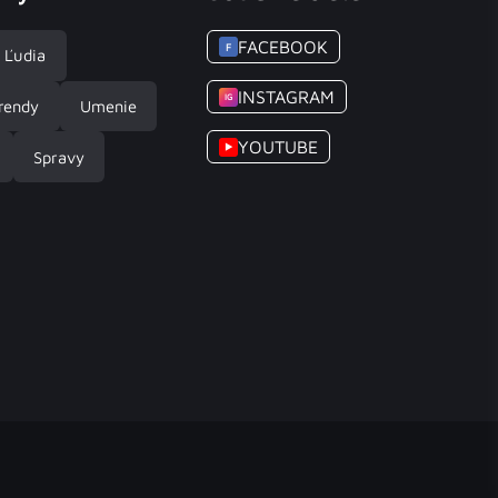
FACEBOOK
F
Ľudia
INSTAGRAM
IG
rendy
Umenie
YOUTUBE
▶
Spravy