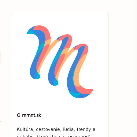
O mmnt.sk
Kultúra, cestovanie, ľudia, trendy a
príbehy, ktoré stoja za pozornosť.