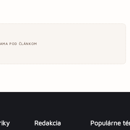
LAMA POD ČLÁNKOM
iky
Redakcia
Populárne t