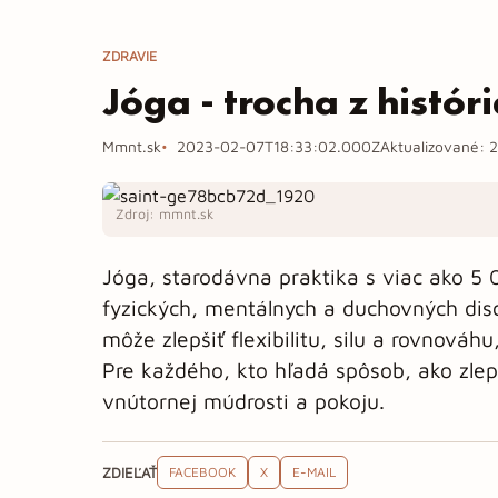
ZDRAVIE
Jóga - trocha z históri
Mmnt.sk
2023-02-07T18:33:02.000Z
Aktualizované:
2
Zdroj: mmnt.sk
Jóga, starodávna praktika s viac ako 5
fyzických, mentálnych a duchovných disc
môže zlepšiť flexibilitu, silu a rovnováh
Pre každého, kto hľadá spôsob, ako zlepš
vnútornej múdrosti a pokoju.
ZDIEĽAŤ
FACEBOOK
X
E-MAIL