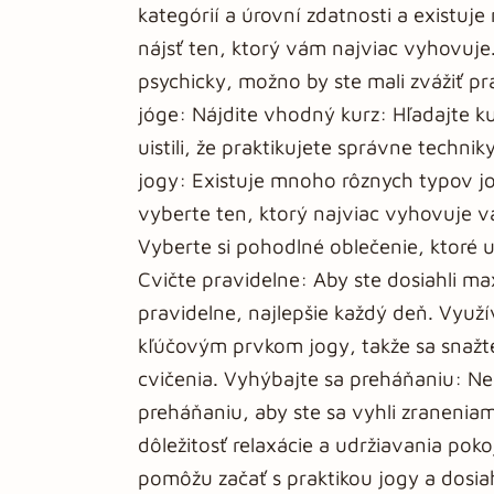
kategórií a úrovní zdatnosti a existuj
nájsť ten, ktorý vám najviac vyhovuje. 
psychicky, možno by ste mali zvážiť pra
jóge: Nájdite vhodný kurz: Hľadajte k
uistili, že praktikujete správne techn
jogy: Existuje mnoho rôznych typov jo
vyberte ten, ktorý najviac vyhovuje 
Vyberte si pohodlné oblečenie, ktor
Cvičte pravidelne: Aby ste dosiahli max
pravidelne, najlepšie každý deň. Využ
kľúčovým prvkom jogy, takže sa snažt
cvičenia. Vyhýbajte sa preháňaniu: Nep
preháňaniu, aby ste sa vyhli zranenia
dôležitosť relaxácie a udržiavania pok
pomôžu začať s praktikou jogy a dosi