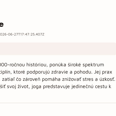
e
026-06-27T17:47:25.407Z
 000-ročnou históriou, ponúka široké spektrum
iplín, ktoré podporujú zdravie a pohodu. Jej prax
u, zatiaľ čo zároveň pomáha znižovať stres a úzkosť.
iť svoj život, joga predstavuje jedinečnú cestu k