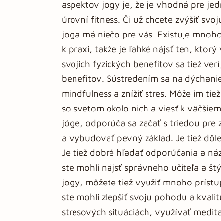
aspektov jogy je, že je vhodná pre jed
úrovní fitness. Či už chcete zvýšiť svo
joga má niečo pre vás. Existuje mnoho
k praxi, takže je ľahké nájsť ten, kto
svojich fyzických benefitov sa tiež v
benefitov. Sústredením sa na dýchanie
mindfulness a znížiť stres. Môže im ti
so svetom okolo nich a viesť k väčšie
jóge, odporúča sa začať s triedou pre 
a vybudovať pevný základ. Je tiež dôlež
Je tiež dobré hľadať odporúčania a náz
ste mohli nájsť správneho učiteľa a št
jogy, môžete tiež využiť mnoho príst
ste mohli zlepšiť svoju pohodu a kvalit
stresových situáciách, využívať medit