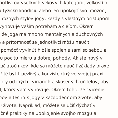
notlivcov všetkých vekových kategórií, veľkostí a
ju fyzickú kondíciu alebo len upokojiť svoj mozog,
 rôznych štýlov jogy, každý s vlastným prístupom
rý vyhovuje vašim potrebám a cieľom. Okrem
erí, že joga má mnoho mentálnych a duchovných
 a prítomnosť sa jednotlivci môžu naučiť
ež pomôcť vyvinúť hlbšie spojenie sami so sebou a
mu pocitu mieru a dobrej pohody. Ak ste nový v
začiatočníkov, kde sa môžete naučiť základy praxe
ité byť trpezlivý a konzistentný vo svojej praxi.
ory od iných cvičiacich a skúsených učiteľov, aby
ýl, ktorý vám vyhovuje. Okrem toho, že cvičenie
upov a techník jogy v každodennom živote, aby
u života. Napríklad, môžete sa učiť dýchať v
ačné praktiky na upokojenie svojho mozgu a