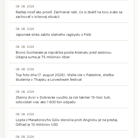
08. 08. 2026
Radšej nosiť ako prosiť. Záchranár radí, čo si zbaliť na túru a ako sa
zachovať v krízovej situácii
08. 08. 2026
Japonské slnko zabilo statného ragbystu z Fidži
08. 08. 2026
Bruno Guimaraes je najväčšia posila Arsenalu pred sezónou.
Údajná suma je 75 miliónov libier
08. 08. 2026
Top foto dňa (7. august 2026): Včelie úle v Palestíne, streľba
študenta v Thajsku a Lovestream festival
08. 08. 2026
Zberný dvor v Dúbravke využilo za rok takmer 15-tisíc ľudí,
odovzdali viac ako 1 600 ton odpadu
08. 08. 2026
Lopta z Maradonovho Gólu storočia proti Anglicku je na predaj.
Odhad je 10 miliónov USD
08. 08. 2026