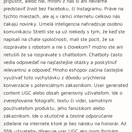
pripustiť, alebo nie, mnohí z nás si ani nevieme
predstaviť život bez Faceboku, či Instagramu. Práve na
týchto miestach, ale aj v rámci internetu celkovo nás
čakajú novinky. Umelá inteligencia nahradzuje osobnú
komunikáciu Stretli ste sa už niekedy s tým, že keď ste
napísali na chate spoločnosti, mali ste pocit, že sa
rozprávate s robotom a nie s človekom? možno ste ani
netušili že sa rozprávate s chatbotom. Chatboty často
vedia odpovedať na najčastejšie otázky a poskytnúť
relevantnú a odpoveď. Mnoho eshopov začína častejšie
využívať túto vychytávku z dôvodu urýchlenia
konverzácie s potenciálnym zákazníkom. User generated
content UGC alebo obsah generovný užívateľom. Ide o
zverejňovanie fotografií, textu či videí, samotným
používateľom produktu, jeho fanúšikom alebo
zákazníkom. Ide o skutočné a čestné odporúčanie
zdieľané na internete ktoré je bez nároku na honorár. Až
55% užívateľov dôveruje viac UGC ako iným formám