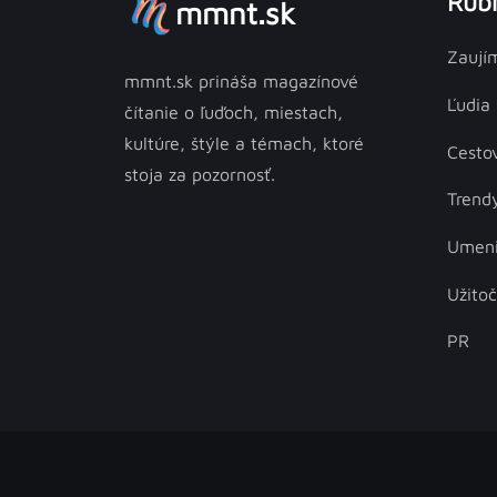
Rubr
mmnt.sk
Zaují
mmnt.sk prináša magazínové
Ľudia
čítanie o ľuďoch, miestach,
kultúre, štýle a témach, ktoré
Cesto
stoja za pozornosť.
Trend
Umen
Užito
PR