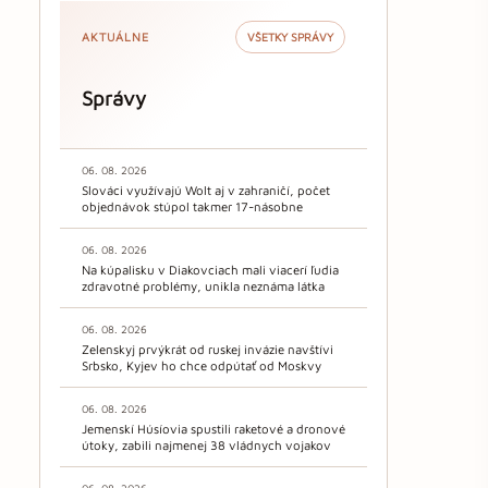
AKTUÁLNE
VŠETKY SPRÁVY
Správy
06. 08. 2026
Slováci využívajú Wolt aj v zahraničí, počet
objednávok stúpol takmer 17-násobne
06. 08. 2026
Na kúpalisku v Diakovciach mali viacerí ľudia
zdravotné problémy, unikla neznáma látka
06. 08. 2026
Zelenskyj prvýkrát od ruskej invázie navštívi
Srbsko, Kyjev ho chce odpútať od Moskvy
06. 08. 2026
Jemenskí Húsíovia spustili raketové a dronové
útoky, zabili najmenej 38 vládnych vojakov