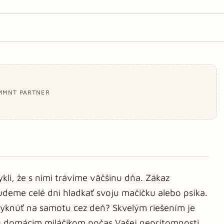
MMNT PARTNER
kli, že s nimi trávime väčšinu dňa. Zákaz
deme celé dni hladkať svoju mačičku alebo psíka.
vyknúť na samotu cez deň? Skvelým riešením je
vu domácim miláčikom počas Vašej neprítomnosti.