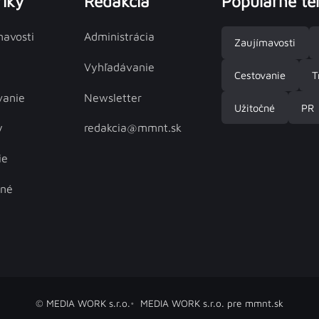
iky
Redakcia
Populárne t
mavosti
Administrácia
Zaujímavosti
Vyhľadávanie
Cestovanie
T
vanie
Newsletter
Užitočné
PR
y
redakcia@mmnt.sk
ie
čné
© MEDIA WORK s.r.o.
MEDIA WORK s.r.o. pre mmnt.sk