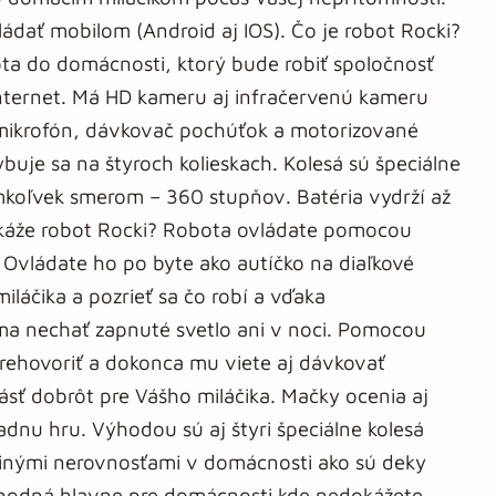
ádať mobilom (Android aj IOS). Čo je robot Rocki?
ta do domácnosti, ktorý bude robiť spoločnosť
nternet. Má HD kameru aj infračervenú kameru
 mikrofón, dávkovač pochúťok a motorizované
uje sa na štyroch kolieskach. Kolesá sú špeciálne
koľvek smerom – 360 stupňov. Batéria vydrží až
okáže robot Rocki? Robota ovládate pomocou
u. Ovládate ho po byte ako autíčko na diaľkové
láčika a pozrieť sa čo robí a vďaka
 nechať zapnuté svetlo ani v noci. Pomocou
rehovoriť a dokonca mu viete aj dávkovať
sť dobrôt pre Vášho miláčika. Mačky ocenia aj
adnu hru. Výhodou sú aj štyri špeciálne kolesá
j inými nerovnosťami v domácnosti ako sú deky
 vhodná hlavne pre domácnosti kde nedokážete