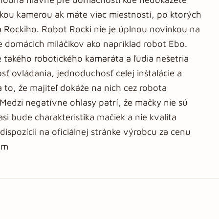
ckou kamerou ak máte viac miestností, po ktorých
 Rockiho. Robot Rocki nie je úplnou novinkou na
re domácich miláčikov ako napríklad robot Ebo.
e takého robotického kamaráta a ľudia nešetria
ť ovládania, jednoduchosť celej inštalácie a
a to, že majiteľ dokáže na nich cez robota
 Medzi negatívne ohlasy patrí, že mačky nie sú
si bude charakteristika mačiek a nie kvalita
ispozícii na oficiálnej stránke výrobcu za cenu
om