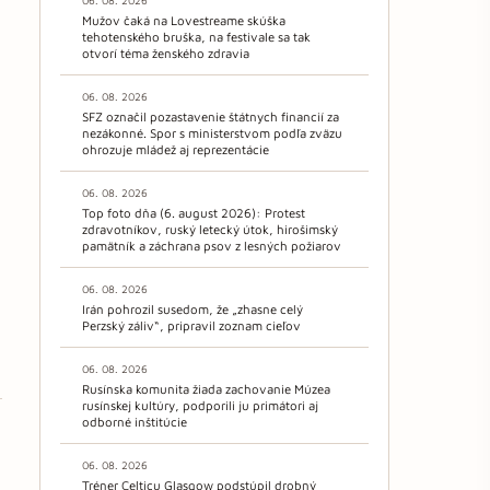
06. 08. 2026
Mužov čaká na Lovestreame skúška
tehotenského bruška, na festivale sa tak
otvorí téma ženského zdravia
06. 08. 2026
SFZ označil pozastavenie štátnych financií za
nezákonné. Spor s ministerstvom podľa zväzu
ohrozuje mládež aj reprezentácie
06. 08. 2026
Top foto dňa (6. august 2026): Protest
zdravotníkov, ruský letecký útok, hirošimský
pamätník a záchrana psov z lesných požiarov
06. 08. 2026
Irán pohrozil susedom, že „zhasne celý
Perzský záliv“, pripravil zoznam cieľov
06. 08. 2026
Rusínska komunita žiada zachovanie Múzea
rusínskej kultúry, podporili ju primátori aj
odborné inštitúcie
06. 08. 2026
Tréner Celticu Glasgow podstúpil drobný