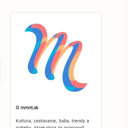
O mmnt.sk
Kultúra, cestovanie, ľudia, trendy a
príbehy, ktoré stoja za pozornosť.