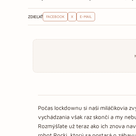
ZDIEĽAŤ
FACEBOOK
X
E-MAIL
Počas lockdownu si naši miláčikovia zvy
vychádzania však raz skončí a my nebu
Rozmýšľate už teraz ako ich znova na
robot Rocki, ktorý sa postará o zába