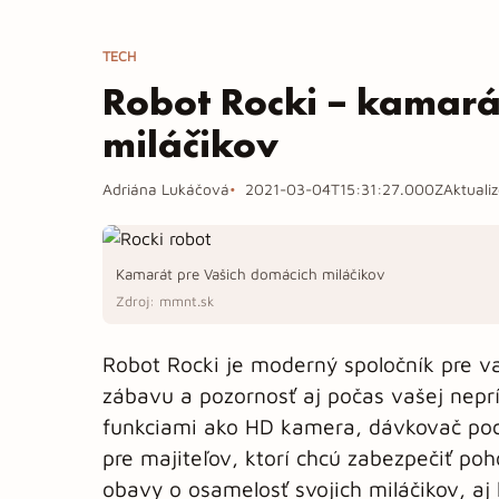
TECH
Robot Rocki – kamará
miláčikov
Adriána Lukáčová
2021-03-04T15:31:27.000Z
Aktuali
Kamarát pre Vašich domácich miláčikov
Zdroj: mmnt.sk
Robot Rocki je moderný spoločník pre v
zábavu a pozornosť aj počas vašej neprí
funkciami ako HD kamera, dávkovač poch
pre majiteľov, ktorí chcú zabezpečiť po
obavy o osamelosť svojich miláčikov, a