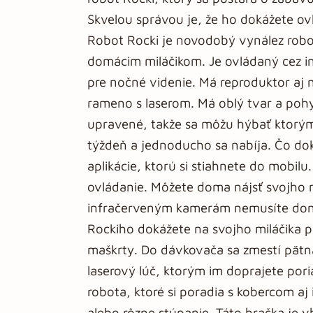
Skvelou správou je, že ho dokážete ovl
Robot Rocki je novodobý vynález robo
domácim miláčikom. Je ovládaný cez i
pre nočné videnie. Má reproduktor aj
rameno s laserom. Má oblý tvar a pohyb
upravené, takže sa môžu hýbať ktorým
týždeň a jednoducho sa nabíja. Čo d
aplikácie, ktorú si stiahnete do mobil
ovládanie. Môžete doma nájsť svojho mi
infračerveným kamerám nemusíte doma
Rockiho dokážete na svojho miláčika p
maškrty. Do dávkovača sa zmestí pätná
laserový lúč, ktorým im doprajete pori
robota, ktoré si poradia s kobercom a
alebo rôzne stúpanie. Táto hračka je