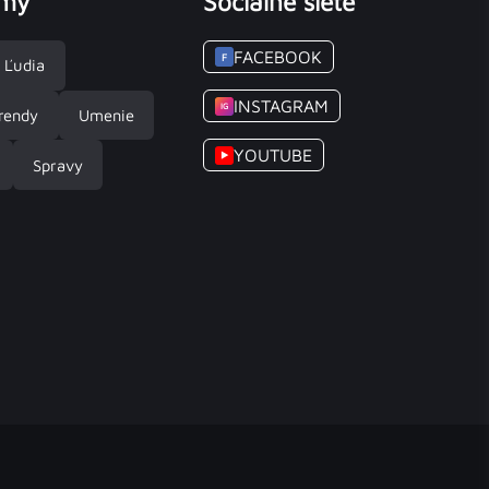
émy
Sociálne siete
FACEBOOK
F
Ľudia
INSTAGRAM
IG
rendy
Umenie
YOUTUBE
▶
Spravy