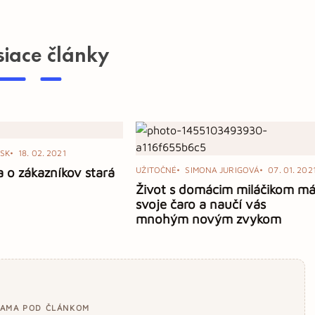
siace články
SK
18. 02. 2021
a o zákazníkov stará
UŽITOČNÉ
SIMONA JURIGOVÁ
07. 01. 202
Život s domácim miláčikom m
svoje čaro a naučí vás
mnohým novým zvykom
LAMA POD ČLÁNKOM