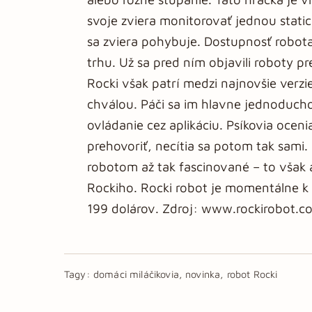
svoje zviera monitorovať jednou stati
sa zviera pohybuje. Dostupnosť robota
trhu. Už sa pred ním objavili roboty p
Rocki však patrí medzi najnovšie verzi
chválou. Páči sa im hlavne jednoduchos
ovládanie cez aplikáciu. Psíkovia oceni
prehovoriť, necítia sa potom tak sami.
robotom až tak fascinované – to však a
Rockiho. Rocki robot je momentálne k d
199 dolárov. Zdroj: www.rockirobot.c
Tagy:
domáci miláčikovia, novinka, robot Rocki