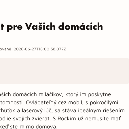
t pre Vašich domácich
zované:
2026-06-27T18:00:58.077Z
ašich domácich miláčikov, ktorý im poskytne
tomnosti. Ovládateľný cez mobil, s pokročilými
úťok a laserový lúč, sa stáva ideálnym riešením
hodlie svojich zvierat. S Rockim už nemusíte mať
j keď ste mimo domova.