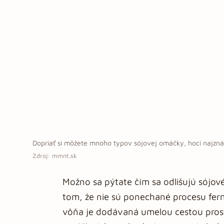
Dopriať si môžete mnoho typov sójovej omáčky, hoci najzn
Zdroj: mmnt.sk
Možno sa pýtate čím sa odlišujú sójo
tom, že nie sú ponechané procesu ferm
vôňa je dodávaná umelou cestou pros