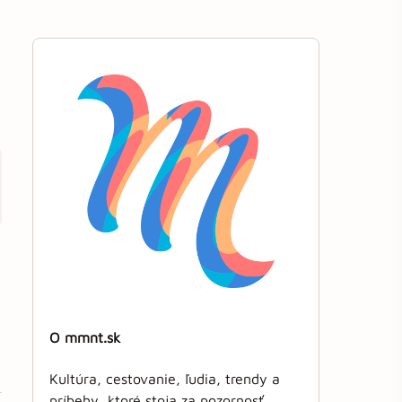
O mmnt.sk
Kultúra, cestovanie, ľudia, trendy a
príbehy, ktoré stoja za pozornosť.