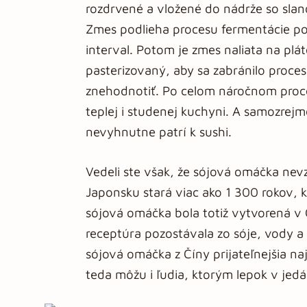
rozdrvené a vložené do nádrže so slan
Zmes podlieha procesu fermentácie po
interval. Potom je zmes naliata na plá
pasterizovaný, aby sa zabránilo proce
znehodnotiť. Po celom náročnom proc
teplej i studenej kuchyni. A samozre
nevyhnutne patrí k sushi.
Vedeli ste však, že sójová omáčka nev
Japonsku stará viac ako 1 300 rokov, k
sójová omáčka bola totiž vytvorená v 
receptúra pozostávala zo sóje, vody a
sójová omáčka z Číny prijateľnejšia na
teda môžu i ľudia, ktorým lepok v jed