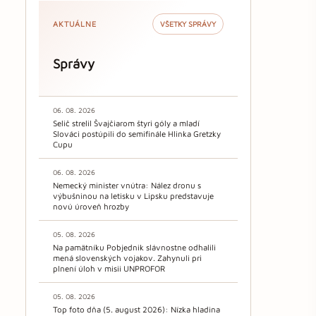
AKTUÁLNE
VŠETKY SPRÁVY
Správy
06. 08. 2026
Selič strelil Švajčiarom štyri góly a mladí
Slováci postúpili do semifinále Hlinka Gretzky
Cupu
06. 08. 2026
Nemecký minister vnútra: Nález dronu s
výbušninou na letisku v Lipsku predstavuje
novú úroveň hrozby
05. 08. 2026
Na pamätníku Pobjednik slávnostne odhalili
mená slovenských vojakov. Zahynuli pri
plnení úloh v misii UNPROFOR
05. 08. 2026
Top foto dňa (5. august 2026): Nízka hladina