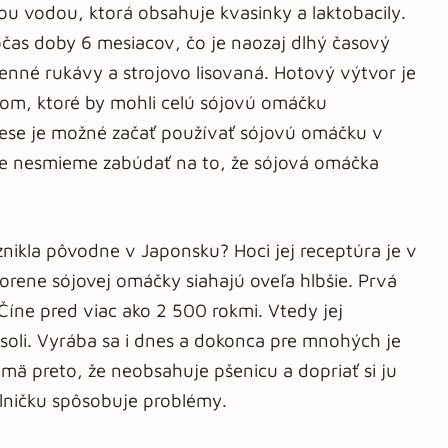
ou vodou, ktorá obsahuje kvasinky a laktobacily.
čas doby 6 mesiacov, čo je naozaj dlhý časový
tenné rukávy a strojovo lisovaná. Hotový výtvor je
som, ktoré by mohli celú sójovú omáčku
ese je možné začať používať sójovú omáčku v
jme nesmieme zabúdať na to, že sójová omáčka
znikla pôvodne v Japonsku? Hoci jej receptúra je v
orene sójovej omáčky siahajú oveľa hlbšie. Prvá
Číne pred viac ako 2 500 rokmi. Vtedy jej
 soli. Vyrába sa i dnes a dokonca pre mnohých je
jmä preto, že neobsahuje pšenicu a dopriať si ju
álničku spôsobuje problémy.