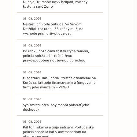
Dunaja, Trumpov nový helipad, zničený
kostol a ranč Zorro
05. 08. 2026
Nešťastí pri vode pribúda. Vo Veľkom
Draždiaku sa utopil 53-ročný muž, na
východe prišli o život dve deti
05. 08. 2026
Po útoku nožnicami zostali štyria zranení,
polícia zadržala 44-ročnú ženu
pravdepodobne s duševnou poruchou
05. 08. 2026
Mládežníci Hlasu podali trestné oznámenie na
Korčoka, kritizujú financovanie a fungovanie
firmy jeho manželky – VIDEO
05. 08. 2026
Syn zmrazil otca, aby mohol poberať jeho
dôchodok
05. 08. 2026
Päť ton kokaínu a traja zadržaní. Portugalská
polícia obsadila loď s kontrabandom na
otvorenom mori