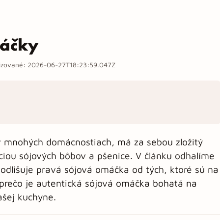
máčky
izované:
2026-06-27T18:23:59.047Z
v mnohých domácnostiach, má za sebou zložitý
ciou sójových bôbov a pšenice. V článku odhalíme
odlišuje pravá sójová omáčka od tých, ktoré sú na
 prečo je autentická sójová omáčka bohatá na
ašej kuchyne.