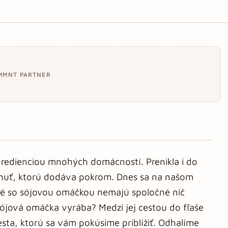
MMNT PARTNER
redienciou mnohých domácností. Prenikla i do
 chuť, ktorú dodáva pokrom. Dnes sa na našom
é so sójovou omáčkou nemajú spoločné nič
sójová omáčka vyrába? Medzi jej cestou do fľaše
sta, ktorú sa vám pokúsime priblížiť. Odhalíme