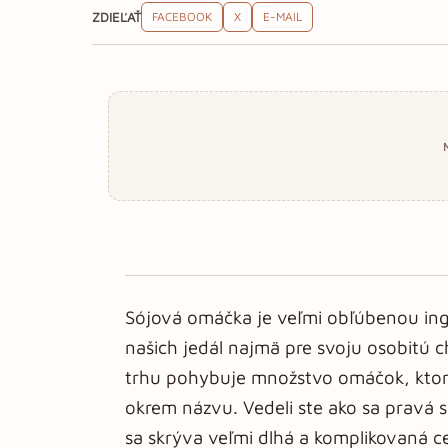
ZDIEĽAŤ
FACEBOOK
X
E-MAIL
Sójová omáčka je veľmi obľúbenou ing
našich jedál najmä pre svoju osobitú
trhu pohybuje množstvo omáčok, ktor
okrem názvu. Vedeli ste ako sa pravá 
sa skrýva veľmi dlhá a komplikovaná ce