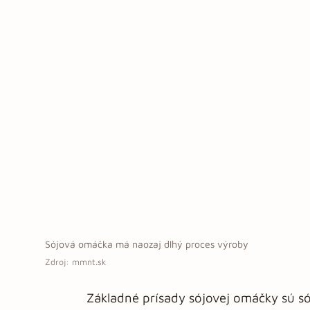
Sójová omáčka má naozaj dlhý proces výroby
Zdroj: mmnt.sk
Základné prísady sójovej omáčky sú só