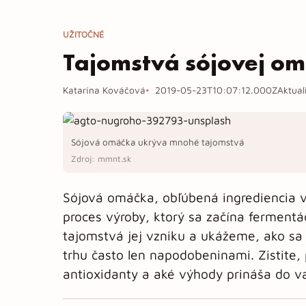
UŽITOČNÉ
Tajomstvá sójovej o
Katarína Kováčová
2019-05-23T10:07:12.000Z
Aktual
Sójová omáčka ukrýva mnohé tajomstvá
Zdroj: mmnt.sk
Sójová omáčka, obľúbená ingrediencia 
proces výroby, ktorý sa začína fermentá
tajomstvá jej vzniku a ukážeme, ako sa 
trhu často len napodobeninami. Zistite,
antioxidanty a aké výhody prináša do v